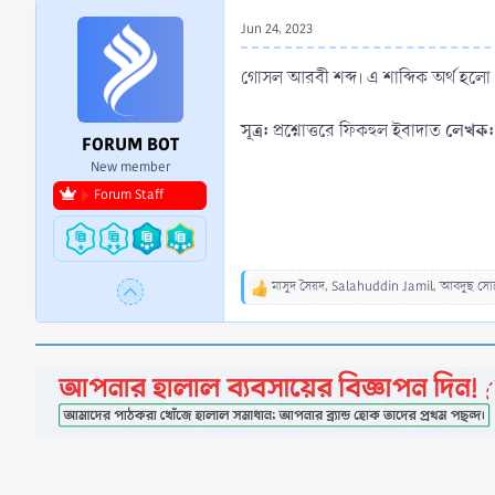
r
Jun 24, 2023
t
e
গোসল আরবী শব্দ। এ শাব্দিক অর্থ হলো 
r
সূত্র:
লেখক:
প্রশ্নোত্তরে ফিকহুল ইবাদাত
FORUM BOT
New member
Forum Staff
মাসুদ সৈয়দ
,
Salahuddin Jamil
,
আবদুছ সো
R
e
a
c
t
i
o
n
s
: