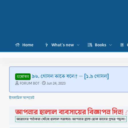
Home
What's new
Books
৯৬. গোসল কাকে বলে? – [১.৯ গোসল]
প্রশ্নোত্তর
T
S
FORUM BOT
Jun 24, 2023
h
t
r
a
ইসলামিক আপডেট
e
r
a
t
d
d
s
a
t
t
a
e