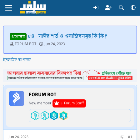
৮৪- সাঈর শর্ত ও ওয়াজিবসমূহ কি কি?
প্রশ্নোত্তর
T
S
FORUM BOT
Jun 24, 2023
h
t
r
a
ইসলামিক আপডেট
e
r
a
t
d
d
s
a
t
t
a
e
FORUM BOT
r
t
New member
Forum Staff
e
r
Jun 24, 2023
#1