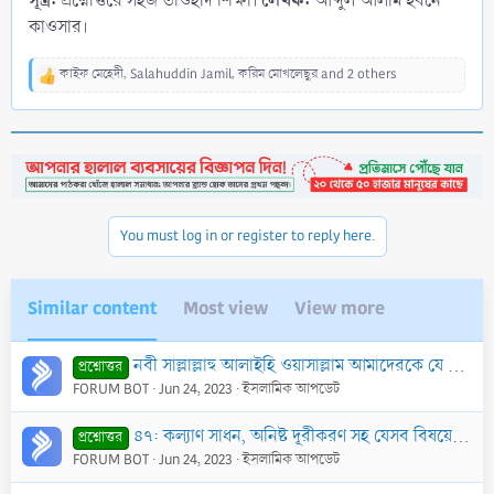
সূত্র:
লেখক:
প্রশ্নোত্তরে সহজ তাওহীদ শিক্ষা।
আব্দুল আলীম ইবনে
কাওসার।
কাইফ মেহেদী
,
Salahuddin Jamil
,
করিম মোখলেছুর
and 2 others
R
e
a
c
t
i
o
n
You must log in or register to reply here.
s
:
Similar content
Most view
View more
নবী সাল্লাল্লাহু আলাইহি ওয়াসাল্লাম আমাদেরকে যে কল্যাণের পথ দেখিয়ে গেছেন এবং যে অকল্যাণ বা ক্ষতির ব্যাপারে সাবধান করেছেন তা কী?
প্রশ্নোত্তর
FORUM BOT
Jun 24, 2023
ইসলামিক আপডেট
৪৭: কল্যাণ সাধন, অনিষ্ট দূরীকরণ সহ যেসব বিষয়ে আল্লাহ ছাড়া অন্য কেউ সহযোগিতা করতে সক্ষম নয়, সেসব বিষয়ে অন্য কারো কাছে সহযোগিতা চাওয়া যাবে কি?
প্রশ্নোত্তর
FORUM BOT
Jun 24, 2023
ইসলামিক আপডেট