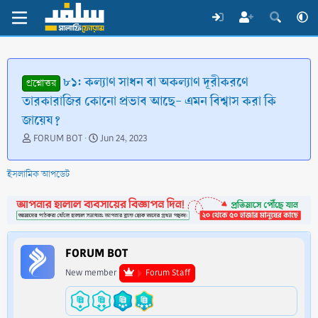
৮১: কল্যাণ সাধন বা অকল্যাণ দূরীকরণে
প্রশ্নোত্তর
তারকারাজির কোনো প্রভাব আছে- এমন বিশ্বাস করা কি
জায়েয?
T
S
FORUM BOT
Jun 24, 2023
h
t
r
a
ইসলামিক আপডেট
e
r
a
t
d
d
s
a
t
t
a
e
FORUM BOT
r
t
New member
Forum Staff
e
r