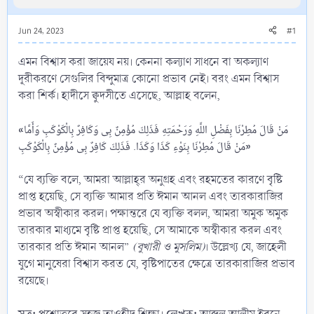
Jun 24, 2023
#1
এমন বিশ্বাস করা জায়েয নয়। কেননা কল্যাণ সাধনে বা অকল্যাণ
দূরীকরণে সেগুলির বিন্দুমাত্র কোনো প্রভাব নেই। বরং এমন বিশ্বাস
করা শির্ক। হাদীসে ক্বুদসীতে এসেছে, আল্লাহ বলেন,
«
مَنْ قَالَ مُطِرْنَا بِفَضْلِ اللَّهِ وَرَحْمَتِهِ فَذَلِكَ مُؤْمِنٌ بِى وَكَافِرٌ بِالْكَوْكَبِ وَأَمَّا
»
مَنْ قَالَ مُطِرْنَا بِنَوْءِ كَذَا وَكَذَا. فَذَلِكَ كَافِرٌ بِى مُؤْمِنٌ بِالْكَوْكَبِ
“যে ব্যক্তি বলে, আমরা আল্লাহ্‌র অনুগ্রহ এবং রহমতের কারণে বৃষ্টি
প্রাপ্ত হয়েছি, সে ব্যক্তি আমার প্রতি ঈমান আনল এবং তারকারাজির
প্রভাব অস্বীকার করল। পক্ষান্তরে যে ব্যক্তি বলল, আমরা অমুক অমুক
তারকার মাধ্যমে বৃষ্টি প্রাপ্ত হয়েছি, সে আমাকে অস্বীকার করল এবং
তারকার প্রতি ঈমান আনল”
(বুখারী ও মুসলিম)
। উল্লেখ্য যে, জাহেলী
যুগে মানুষেরা বিশ্বাস করত যে, বৃষ্টিপাতের ক্ষেত্রে তারকারাজির প্রভাব
রয়েছে।