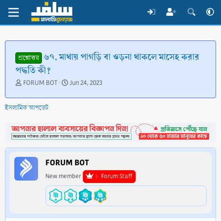
৬৭. মাথায় পাগড়ি বা ওড়না থাকলে মাসেহ করার
প্রশ্নোত্তর
পদ্ধতি কী?
T
S
FORUM BOT
Jun 24, 2023
h
t
r
a
ইসলামিক আপডেট
e
r
a
t
d
d
s
a
t
t
a
e
FORUM BOT
r
t
New member
Forum Staff
e
r