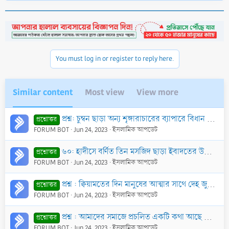
a
c
t
i
o
n
You must log in or register to reply here.
s
:
Similar content
Most view
View more
প্রশ্ন: চুম্বন ছাড়া অন্য শৃঙ্গারাচারের ব্যাপারে বিধান কি? এ সময় মযী বের হয়ে গেলে রোযার ক্ষতি হবে কি?
প্রশ্নোত্তর
FORUM BOT
Jun 24, 2023
ইসলামিক আপডেট
৬০: হাদীসে বর্ণিত তিন মসজিদ ছাড়া ইবাদতের উদ্দেশ্যে অন্য কোনো স্থানে সফর করার বিধান কি?
প্রশ্নোত্তর
FORUM BOT
Jun 24, 2023
ইসলামিক আপডেট
প্রশ্ন : ক্বিয়ামতের দিন মানুষের আত্মার সাথে দেহ জুড়ে দেওয়া হবে, না কি দেহ ছাড়া কেবল আত্মা পুনর্জীবিত হবে?
প্রশ্নোত্তর
FORUM BOT
Jun 24, 2023
ইসলামিক আপডেট
প্রশ্ন : আমাদের সমাজে প্রচলিত একটি কথা আছে যে গোসলের পর ভাত অথবা রুটি ছাড়া কোন ফল খাওয়া যাবে না। এটা কি সত্য?
প্রশ্নোত্তর
FORUM BOT
Jun 24, 2023
ইসলামিক আপডেট