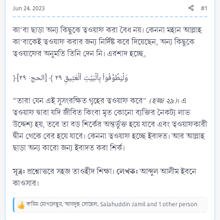
Jun 24, 2023
#1
কা‘বা ছাড়া অন্য কিছুকে ত্বওয়াফ করা বৈধ নয়। কেননা মহান আল্লাহ
কা‘বাকেই ত্বওয়াফ করার জন্য নির্দিষ্ট করে দিয়েছেন, অন্য কিছুকে
ত্বওয়াফের অনুমতি তিনি দেন নি। এরশাদ হচ্ছে,
﴿وَلۡيَطَّوَّفُواْ بِٱلۡبَيۡتِ ٱلۡعَتِيقِ ٢٩ ﴾ [الحج: ٢٩]
“তারা যেন এই সুসংরক্ষিত গৃহের ত্বওয়াফ করে”
(হজ্জ ২৯)
। এ
ত্বওয়াফ দ্বারা যদি জীবিত কিংবা মৃত কোনো ব্যক্তির নৈকট্য লাভ
উদ্দেশ্য হয়, তবে তা বড় শির্কের অন্তর্ভুক্ত হয়ে যাবে এবং ত্বওয়াফকারী
দ্বীন থেকে বের হয়ে যাবে। কেননা ত্বওয়াফ হচ্ছে ইবাদত। আর আল্লাহ
ছাড়া অন্য কারো জন্য ইবাদত করা শির্ক।
সূত্র:
লেখক:
প্রশ্নোত্তরে সহজ তাওহীদ শিক্ষা।
আব্দুল আলীম ইবনে
কাওসার।
করিম মোখলেছুর
,
আবদুছ সোহেল
,
Salahuddin Jamil
and 1 other person
R
e