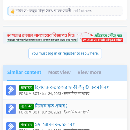
করিম মোখলেছুর
,
মাসুদ সৈয়দ
,
কাইফ মেহেদী
and 2 others
R
e
a
c
t
i
o
n
You must log in or register to reply here.
s
:
Similar content
Most view
View more
হিদায়াত কত প্রকার ও কী কী; উদাহরণ দিন?
প্রশ্নোত্তর
FORUM BOT
Jun 24, 2023
ইসলামিক আপডেট
নিফাক কত প্রকার?
প্রশ্নোত্তর
FORUM BOT
Jun 24, 2023
ইসলামিক আপডেট
৯৭. গোসল কত প্রকার?
প্রশ্নোত্তর