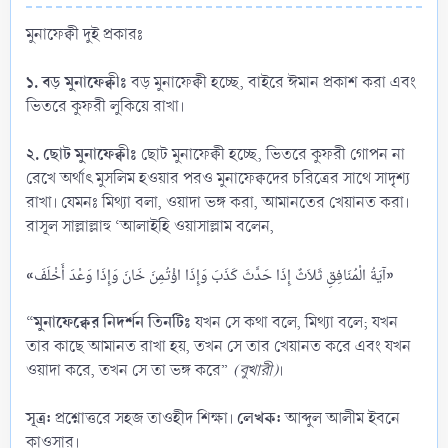
মুনাফেক্বী দুই প্রকারঃ
১. বড় মুনাফেক্বীঃ
বড় মুনাফেক্বী হচ্ছে, বাইরে ঈমান প্রকাশ করা এবং
ভিতরে কুফরী লুকিয়ে রাখা।
২. ছোট মুনাফেক্বীঃ
ছোট মুনাফেক্বী হচ্ছে, ভিতরে কুফরী গোপন না
রেখে অর্থাৎ মুসলিম হওয়ার পরও মুনাফেক্বদের চরিত্রের সাথে সাদৃশ্য
রাখা। যেমনঃ মিথ্যা বলা, ওয়াদা ভঙ্গ করা, আমানতের খেয়ানত করা।
রাসূল সাল্লাল্লাহু ‘আলাইহি ওয়াসাল্লাম বলেন,
«
»
آيَةُ الْمُنَافِقِ ثَلاَثٌ إِذَا حَدَّثَ كَذَبَ وَإِذَا اؤْتُمِنَ خَانَ وَإِذَا وَعْدَ أَخْلَفَ
মুনাফেক্বের নিদর্শন তিনটিঃ
“
যখন সে কথা বলে, মিথ্যা বলে; যখন
তার কাছে আমানত রাখা হয়, তখন সে তার খেয়ানত করে এবং যখন
ওয়াদা করে, তখন সে তা ভঙ্গ করে”
(বুখারী)
।
সূত্র:
লেখক:
প্রশ্নোত্তরে সহজ তাওহীদ শিক্ষা।
আব্দুল আলীম ইবনে
কাওসার।