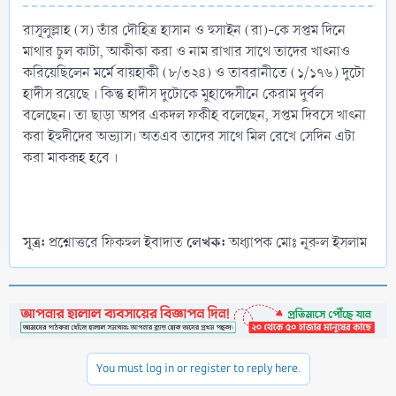
রাসূলুল্লাহ (স) তাঁর দৌহিত্র হাসান ও হুসাইন (রা)-কে সপ্তম দিনে
মাথার চুল কাটা, আকীকা করা ও নাম রাখার সাথে তাদের খাৎনাও
করিয়েছিলেন মর্মে বায়হাকী (৮/৩২৪) ও তাবরানীতে (১/১৭৬) দুটো
হাদীস রয়েছে । কিন্তু হাদীস দুটোকে মুহাদ্দেসীনে কেরাম দুর্বল
বলেছেন। তা ছাড়া অপর একদল ফকীহ বলেছেন, সপ্তম দিবসে খাৎনা
করা ইহুদীদের অভ্যাস। অতএব তাদের সাথে মিল রেখে সেদিন এটা
করা মাকরূহ হবে ।
সূত্র:
লেখক:
প্রশ্নোত্তরে ফিকহুল ইবাদাত
অধ্যাপক মোঃ নূরুল ইসলাম
You must log in or register to reply here.