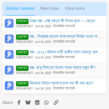
Similar content
Most view
View more
সপ্তম প্রশ্ন: সেই ক্ষেত্রে কী বিধান হবে— কোনো কোনো স্বর্ণের দোকানদার ব্যবহার করা সোনা চকচকে থাকলে তা ক্রয় করার পর নতুন সোনার মূল্যে বিক্রি করার জন্য প
প্রশ্নোত্তর
FORUM BOT
Jun 24, 2023
ইসলামিক আপডেট
প্রশ্ন : যিলহজ্জ মাসের প্রথম দশকে শিশুর খাৎনা করা, পশু যবেহ করা যাবে কী?
প্রশ্নোত্তর
FORUM BOT
Jun 24, 2023
ইসলামিক আপডেট
প্রশ্ন: (৫০১) জনৈক নারী স্বামীর সাথে তামাত্তু‘ হজ করতে এসেছে। তারা উমরার তাওয়াফ করার সময় ৬ষ্ঠ চক্করে স্বামী বললেন, এটাই সপ্তম চক্কর এবং তিনি নিজ মতের
প্রশ্নোত্তর
FORUM BOT
Jun 24, 2023
ইসলামিক আপডেট
প্রশ্ন: মাতৃ দিবসের উৎসব পালন করার হুকুম কী?
প্রশ্নোত্তর
FORUM BOT
Jun 24, 2023
ইসলামিক আপডেট
ক্বিয়ামত দিবসে পুনরুত্থানের পর কী করা হবে?
প্রশ্নোত্তর
FORUM BOT
Jun 24, 2023
ইসলামিক আপডেট
Facebook
Bluesky
LinkedIn
WhatsApp
Link
Share: