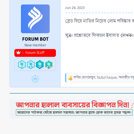
r
Jun 24, 2023
t
e
ব্লেড দিয়ে নাভির নিচের লোম পরিষ্কার
r
সূত্র:
লেখক:
প্রশ্নোত্তরে ফিকহুল ইবাদাত
FORUM BOT
New member
Forum Staff
করিম মোখলেছুর
,
fazlul haque
,
আনভীর সব
R
e
a
c
t
i
o
n
s
: