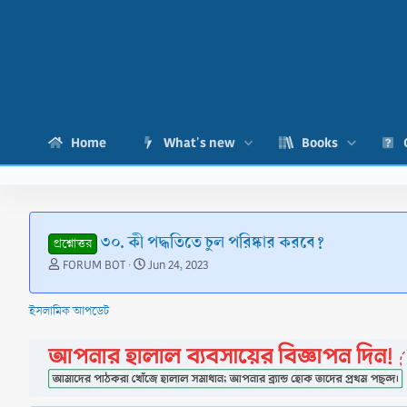
Home
What's new
Books
৩০. কী পদ্ধতিতে চুল পরিষ্কার করবে?
প্রশ্নোত্তর
T
S
FORUM BOT
Jun 24, 2023
h
t
r
a
ইসলামিক আপডেট
e
r
a
t
d
d
s
a
t
t
a
e