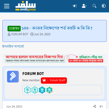
১৪৫- কংকর নিক্ষেপের শর্ত কয়টি ও কি কি?
প্রশ্নোত্তর
T
S
FORUM BOT
Jun 24, 2023
h
t
r
a
ইসলামিক আপডেট
e
r
a
t
d
d
s
a
t
t
a
e
FORUM BOT
r
t
New member
Forum Staff
e
r
Jun 24, 2023
#1