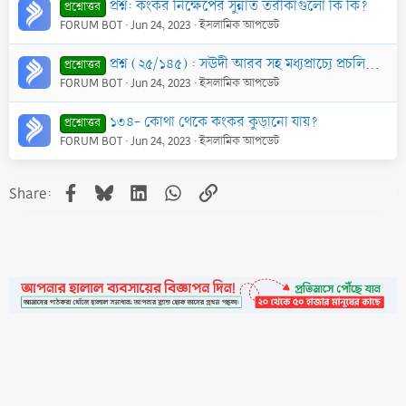
প্রশ্ন: কংকর নিক্ষেপের সুন্নাত তরীকাগুলো কি কি?
প্রশ্নোত্তর
FORUM BOT
Jun 24, 2023
ইসলামিক আপডেট
প্রশ্ন (২৫/১৪৫) : সঊদী আরব সহ মধ্যপ্রাচ্যে প্রচলিত রাজতন্ত্র শরী‘আতসম্মত কি?
প্রশ্নোত্তর
FORUM BOT
Jun 24, 2023
ইসলামিক আপডেট
১৩৪- কোথা থেকে কংকর কুড়ানো যায়?
প্রশ্নোত্তর
FORUM BOT
Jun 24, 2023
ইসলামিক আপডেট
Facebook
Bluesky
LinkedIn
WhatsApp
Link
Share:
•
Contact
•
FAQs
•
Medals
•
Facebook
•
Terms
•
Privacy