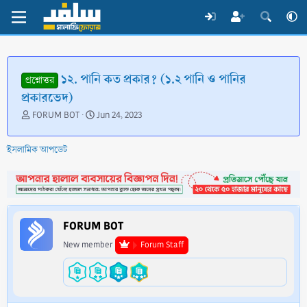
১২. পানি কত প্রকার? (১.২ পানি ও পানির
প্রশ্নোত্তর
প্রকারভেদ)
T
S
FORUM BOT
Jun 24, 2023
h
t
r
a
ইসলামিক আপডেট
e
r
a
t
d
d
s
a
t
t
a
e
FORUM BOT
r
t
New member
Forum Staff
e
r