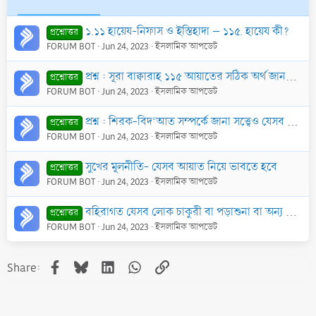
১.১১ হায়েয-নিফাস ও ইস্তিহাদা – ১১৫. হায়েয কী?
প্রশ্নোত্তর
FORUM BOT
Jun 24, 2023
ইসলামিক আপডেট
প্রশ্ন : সূরা বাক্বারাহ ১১৫ আয়াতের সঠিক অর্থ জানতে চাই।
প্রশ্নোত্তর
FORUM BOT
Jun 24, 2023
ইসলামিক আপডেট
প্রশ্ন : শিরক-বিদ‘আত সম্পর্কে জানা সত্ত্বেও যেসব সমাজ প্রধানগণ উক্ত কাজে বাধা না দিয়ে বরং প্ররোচিত করে, ক্বিয়ামতের দিন তাদের শাস্তি কি হবে?
প্রশ্নোত্তর
FORUM BOT
Jun 24, 2023
ইসলামিক আপডেট
সুখের মূলনীতি- যেসব আয়াত নিয়ে ভাবতে হবে
প্রশ্নোত্তর
FORUM BOT
Jun 24, 2023
ইসলামিক আপডেট
বহিরাগত যেসব লোক চাকুরী বা পড়াশুনা বা অন্য কোন কারণে মক্কা শরীফে অবস্থান করছেন তারা কি মক্কার বাসিন্দা বলে গণ্য হবেন?
প্রশ্নোত্তর
FORUM BOT
Jun 24, 2023
ইসলামিক আপডেট
Facebook
Bluesky
LinkedIn
WhatsApp
Link
Share: