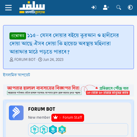
১১৫- যেসব দোয়ার বইয়ে কুরআন ও হাদীসের
প্রশ্নোত্তর
দোয়া আছে ঐসব দোয়া কি হায়েজ অবস্থায় মহিলারা
আরাফার মাঠে পড়তে পারবে?
T
S
FORUM BOT
Jun 24, 2023
h
t
r
a
ইসলামিক আপডেট
e
r
a
t
d
d
s
a
t
t
a
e
FORUM BOT
r
t
New member
Forum Staff
e
r