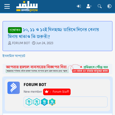
১০, ১১ ও ১২ই যিলহজ্জ তারিখে দিনের বেলায়
প্রশ্নোত্তর
মিনায় থাকাও কি জরুরী?
T
S
FORUM BOT
Jun 24, 2023
h
t
r
a
ইসলামিক আপডেট
e
r
a
t
d
d
s
a
t
t
a
e
FORUM BOT
r
t
New member
Forum Staff
e
r