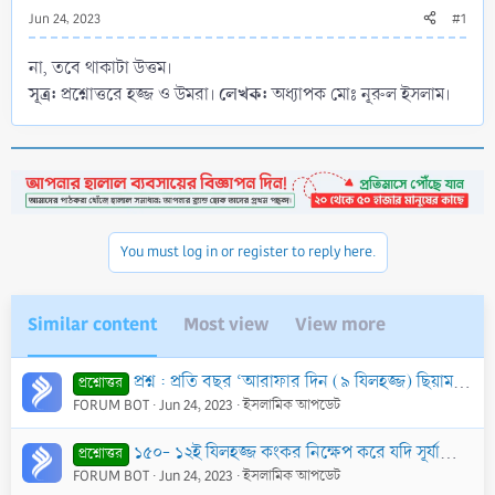
Jun 24, 2023
#1
না, তবে থাকাটা উত্তম।
সূত্র:
লেখক:
প্রশ্নোত্তরে হজ্জ ও উমরা।
অধ্যাপক মোঃ নূরুল ইসলাম।
You must log in or register to reply here.
Similar content
Most view
View more
প্রশ্ন : প্রতি বছর ‘আরাফার দিন (৯ যিলহজ্জ) ছিয়াম রাখা সুন্নাত। কিন্তু বাংলাদেশের হিসাব অনুযায়ী সাধারণত ৮ কিংবা ৭ যিলহজ্জ তারিখে ‘আরাফা হয়। এক্ষণে করণী
প্রশ্নোত্তর
FORUM BOT
Jun 24, 2023
ইসলামিক আপডেট
১৫০- ১২ই যিলহজ্জ কংকর নিক্ষেপ করে যদি সূর্যাস্তের পূর্বে মিনা ত্যাগ করতে না পারে তাহলে এর বিধান কি?
প্রশ্নোত্তর
FORUM BOT
Jun 24, 2023
ইসলামিক আপডেট