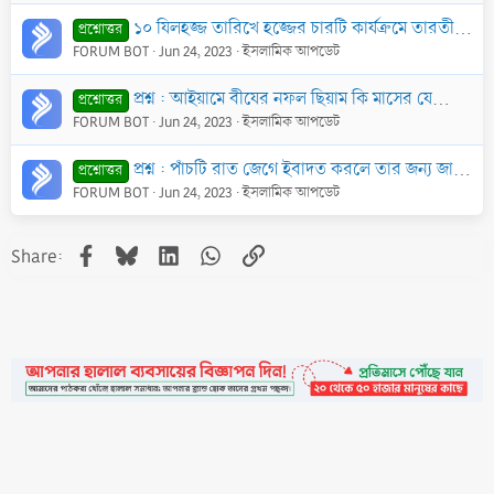
১০ যিলহজ্জ তারিখে হজ্জের চারটি কার্যক্রমে তারতীব বা ধারাবাহিকতা ঠিক রাখার হুকুম কি?
প্রশ্নোত্তর
FORUM BOT
Jun 24, 2023
ইসলামিক আপডেট
প্রশ্ন : আইয়ামে বীযের নফল ছিয়াম কি মাসের যেকোন তিনদিন রাখলে হবে, না কি ১৩, ১৪ ও ১৫ তারিখেই রাখতে হবে? তারিখ যদি নির্দিষ্ট হয় সেক্ষেত্রে যিলহজ্জ মাসের
প্রশ্নোত্তর
FORUM BOT
Jun 24, 2023
ইসলামিক আপডেট
প্রশ্ন : পাঁচটি রাত জেগে ইবাদত করলে তার জন্য জান্নাত যরূরী হয়ে যাবে। (১) তারবিয়ার রাত বা যিলহজ্জের ৮ তারিখের রাত (২) ‘আরাফার রাত (৩) কুরবানীর রাত (৪)
প্রশ্নোত্তর
FORUM BOT
Jun 24, 2023
ইসলামিক আপডেট
Facebook
Bluesky
LinkedIn
WhatsApp
Link
Share: