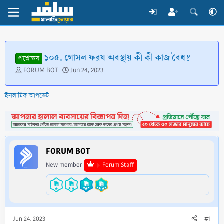
১০৫. গোসল ফরয অবস্থায় কী কী কাজ বৈধ?
প্রশ্নোত্তর
T
S
FORUM BOT
Jun 24, 2023
h
t
r
a
ইসলামিক আপডেট
e
r
a
t
d
d
s
a
t
t
a
e
FORUM BOT
r
t
New member
Forum Staff
e
r
Jun 24, 2023
#1