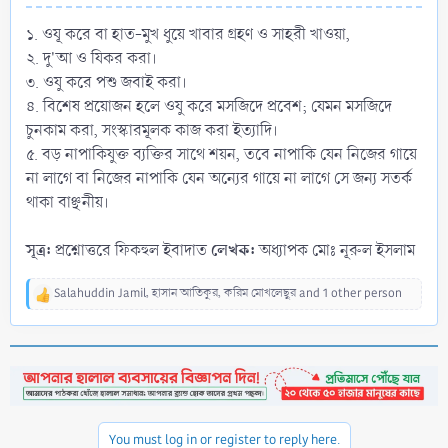
১. ওযূ করে বা হাত-মুখ ধুয়ে খাবার গ্রহণ ও সাহরী খাওয়া,
২. দু'আ ও যিকর করা।
৩. ওযু করে পশু জবাই করা।
৪. বিশেষ প্রয়োজন হলে ওযু করে মসজিদে প্রবেশ; যেমন মসজিদে
চুনকাম করা, সংস্কারমূলক কাজ করা ইত্যাদি।
৫. বড় নাপাকিযুক্ত ব্যক্তির সাথে শয়ন, তবে নাপাকি যেন নিজের গায়ে
না লাগে বা নিজের নাপাকি যেন অন্যের গায়ে না লাগে সে জন্য সতর্ক
থাকা বাঞ্ছনীয়।
সূত্র:
লেখক:
প্রশ্নোত্তরে ফিকহুল ইবাদাত
অধ্যাপক মোঃ নূরুল ইসলাম
Salahuddin Jamil
,
হাসান আতিকুর
,
করিম মোখলেছুর
and 1 other person
R
e
a
c
t
i
o
n
You must log in or register to reply here.
s