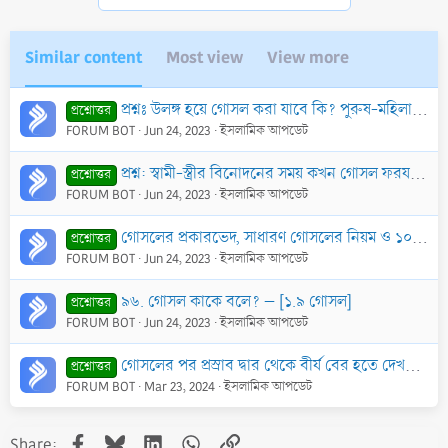
:
Similar content
Most view
View more
প্রশ্নঃ উলঙ্গ হয়ে গোসল করা যাবে কি? পুরুষ-মহিলা উলঙ্গ গোসলের ক্ষেত্রে ইসলাম কি বলে?
প্রশ্নোত্তর
FORUM BOT
Jun 24, 2023
ইসলামিক আপডেট
প্রশ্ন: স্বামী-স্ত্রীর বিনোদনের সময় কখন গোসল ফরয হয় আর কখন হয় না?
প্রশ্নোত্তর
FORUM BOT
Jun 24, 2023
ইসলামিক আপডেট
গোসলের প্রকারভেদ, সাধারণ গোসলের নিয়ম ও ১০টি ইসলামি আদব
প্রশ্নোত্তর
FORUM BOT
Jun 24, 2023
ইসলামিক আপডেট
৯৬. গোসল কাকে বলে? – [১.৯ গোসল]
প্রশ্নোত্তর
FORUM BOT
Jun 24, 2023
ইসলামিক আপডেট
গোসলের পর প্রস্রাব দ্বার থেকে বীর্য বের হতে দেখলে কি পুনরায় গোসল করতে হবে?
প্রশ্নোত্তর
FORUM BOT
Mar 23, 2024
ইসলামিক আপডেট
Facebook
Bluesky
LinkedIn
WhatsApp
Link
Share: