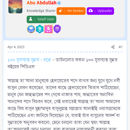
r
Abu Abdullah
Knowledge Sharer
ilm Seeker
Uploader
Salafi User
Apr 4, 2023
#1
১০০ সুসাব্যস্ত সুন্নত - PDF
- ডাউনলোড করুন ১০০ সুসাব্যস্ত সুন্নত
বইয়ের পিডিএফ
আল্লাহ তা'আলা মানুষকে হেদায়েতের পথে রাখার জন্য যুগে যুগে নবী
রাসূল প্রেরণ করেছেন, তাদের কাছে হেদায়েতের কিতাব পাঠিয়েছেন,
মানুষ যেন জাহান্নামের পথ থেকে নাজাত পায়, জান্নাতের অনাবিল
আনন্দের পথে বিচরণ করে, সেই ধারাতেই আল্লাহ তা'আলা আমাদের
কাছে প্রিয় রাসূল মুহাম্মাদুর রাসুলুল্লাহ সল্লাল্লাহু আলাইহি ওয়াসাল্লামকে
পাঠিয়েছেন এবং জানিয়ে দিয়েছেন যে, যারাই তাঁর রাসুলের আদর্শ বা
সুন্নাতকে অনুসরণ করলো, মেনে চললো তারা যেন স্বয়ং আল্লাহ
তা'আলাকেই মেনে চললো, যারা রাসুলের নাফারমানী করলো তারা