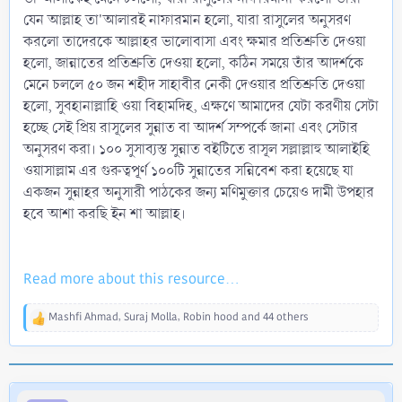
যেন আল্লাহ তা'আলারই নাফারমান হলো, যারা রাসুলের অনুসরণ
করলো তাদেরকে আল্লাহর ভালোবাসা এবং ক্ষমার প্রতিশ্রুতি দেওয়া
হলো, জান্নাতের প্রতিশ্রুতি দেওয়া হলো, কঠিন সময়ে তাঁর আদর্শকে
মেনে চললে ৫০ জন শহীদ সাহাবীর নেকী দেওয়ার প্রতিশ্রুতি দেওয়া
হলো, সুবহানাল্লাহি ওয়া বিহামদিহ, এক্ষণে আমাদের যেটা করণীয় সেটা
হচ্ছে সেই প্রিয় রাসূলের সুন্নাত বা আদর্শ সম্পর্কে জানা এবং সেটার
অনুসরণ করা। ১০০ সুসাব্যস্ত সুন্নাত বইটিতে রাসূল সল্লাল্লাহু আলাইহি
ওয়াসাল্লাম এর গুরুত্বপূর্ণ ১০০টি সুন্নাতের সন্নিবেশ করা হয়েছে যা
একজন সুন্নাহর অনুসারী পাঠকের জন্য মণিমুক্তার চেয়েও দামী উপহার
হবে আশা করছি ইন শা আল্লাহ।
Read more about this resource...
Mashfi Ahmad
,
Suraj Molla
,
Robin hood
and 44 others
R
e
a
c
t