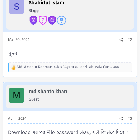
i
Shahidul Islam
S
o
Blogger
n
s
:
Mar 30, 2024
#2
সুন্দর
Md. Amanur Rahman
,
মোঃআমিনুর রহমান
and
মোঃ রুমান ইসলাম ২০০৪
R
e
a
c
md shanto khan
t
M
i
Guest
o
n
s
Apr 4, 2024
#3
:
Download এর পর File password চাচ্ছে, এটা কিভাবে দিবো?