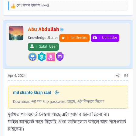
মোঃ রুমান ইসলাম ২০০৪
R
e
a
c
Abu Abdullah
t
i
Knowledge Sharer
ilm Seeker
Uploader
o
n
Salafi User
s
:
Apr 4, 2024
#4
md shanto khan said:
Download এর পর File password চাচ্ছে, এটা কিভাবে দিবো?
দুঃখিত পাসওয়ার্ড দেওয়া আছে এটা আমার জানা ছিলো না।
ফাইল আপডেট করে দিয়েছি এখন ডাউনলোড করলে আর পাসওয়ার্ড
চাইবেনা।