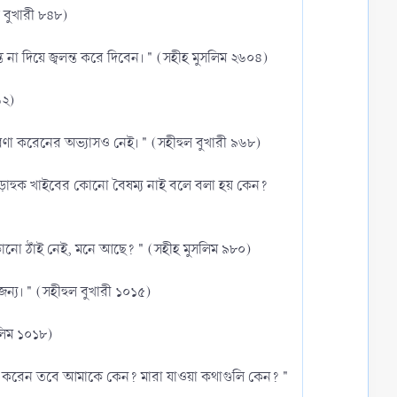
e
w
ল বুখারী ৮৪৮)
n
v
ি না দিয়ে জ্বলন্ত করে দিবেন। " (সহীহ মুসলিম ২৬০৪)
o
t
৬২)
e
ারণা করেনের অভ্যাসও নেই। " (সহীহুল বুখারী ৯৬৮)
তাড়াহুক খাইবের কোনো বৈষম্য নাই বলে বলা হয় কেন?
কোনো ঠাঁই নেই, মনে আছে? " (সহীহ মুসলিম ৯৮০)
ন্য। " (সহীহুল বুখারী ১০১৫)
সলিম ১০১৮)
থাপন করেন তবে আমাকে কেন? মারা যাওয়া কথাগুলি কেন? "