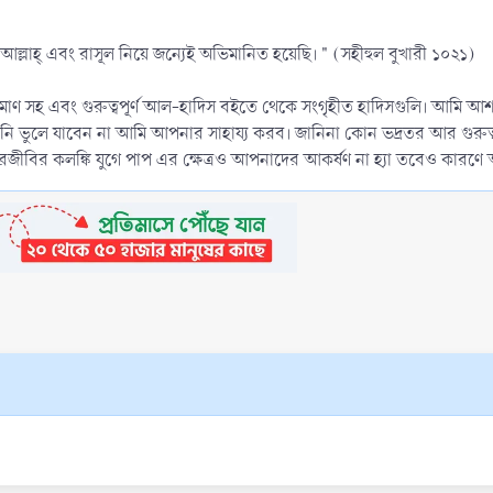
 আল্লাহ্‌ এবং রাসূল নিয়ে জন্যেই অভিমানিত হয়েছি। " (সহীহুল বুখারী ১০২১)
রমাণ সহ এবং গুরুত্বপূর্ণ আল-হাদিস বইতে থেকে সংগৃহীত হাদিসগুলি। আমি 
 ভুলে যাবেন না আমি আপনার সাহায্য করব। জানিনা কোন ভদ্রতর আর গুরুত
রজীবির কলঙ্কি যুগে পাপ এর ক্ষেত্রও আপনাদের আকর্ষণ না হ্যা তবেও কার