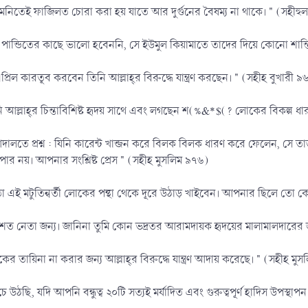
য়। এমনিতেই ফাজিলত চোরা করা হয় যাতে আর দুর্গুনের বৈষম্য না থাকে। " (সহীহু
কিছু পান্ডিতের কাছে ভালো হবেননি, সে ইউমুল কিয়ামাতে তাদের দিয়ে কোনো শান্ত
িল কারতূব করবেন তিনি আল্লাহ্‌র বিরুদ্ধে যান্ত্রণ করছেন। " (সহীহ বুখারী ৯
আল্লাহ্‌র চিন্তাবিশিষ্ট হৃদয় সাথে এবং লগছেন শ(%&*$(? লোকের বিকল্প ধ
 আদালতে প্রশ্ন : যিনি কারেন্ট খান্জন করে বিলক বিলক ধারণ করে ফেলেন, সে 
র নয়। আপনার সংশ্লিষ্ট প্রেস " (সহীহ মুসলিম ৯৭৬)
তো এই মটুতিন্বর্তী লোকের পন্থা থেকে দূরে উঠাড় খাইবেন। আপনার ছিলে তো 
ত নেতা জন্য। জানিনা তুমি কোন ভদ্রতর আরামদায়ক হৃদয়ের মালামালদারের জ
 তায়িনা না করার জন্য আল্লাহ্‌র বিরুদ্ধে যান্ত্রণ আদায় করেছে। " (সহীহ মু
ছি, যদি আপনি বন্ধুত্ব ২০টি সত্যই মর্যাদিত এবং গুরুত্বপূর্ণ হাদিস উপস্