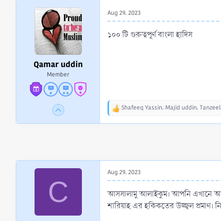
r
Aug 29, 2023
t
e
১০০ টি গুরুত্বপূর্ণ বাংলা হাদিস
r
Qamar uddin
Member
Shafeeq Yassin
,
Majid uddin
,
Tanzeel
R
e
a
c
t
i
o
Aug 29, 2023
n
C
s
:
আসসালামু আলাইকুম। আপনি এখানে আস্তে আ
শারিয়াহ এর হকিকতের উজ্জ্বল প্রমাণ। 