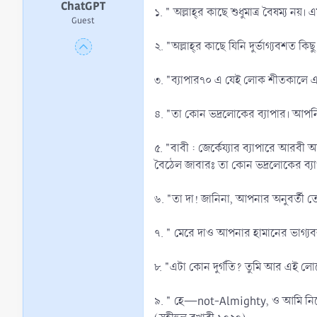
ChatGPT
১. " অল্লাহ্‌র কাছে শুধুমাত্র বৈষম্য ন
Guest
২. "অল্লাহ্‌র কাছে যিনি দুর্ভাগ্যবশত 
৩. "ব্যাপারঀ০ এ যেই লোক শীতকালে এপ্র
৪. "তা কোন ভদ্রলোকের ব্যাপার। আপনি 
৫. "বাবী : জের্কেয্যার ব্যাপারে আরবী
বৈঠেল জাবারঃ তা কোন ভদ্রলোকের ব্যাপা
৬. "তা দা! জানিনা, আপনার অনুবর্তী 
৭. " মেরে দাও আপনার হামানের ভাগ্যবশ
৮. "এটা কোন দুর্গতি? তুমি আর এই লোকের
৯. " হে—not-Almighty, ও আমি নিচে উঠ