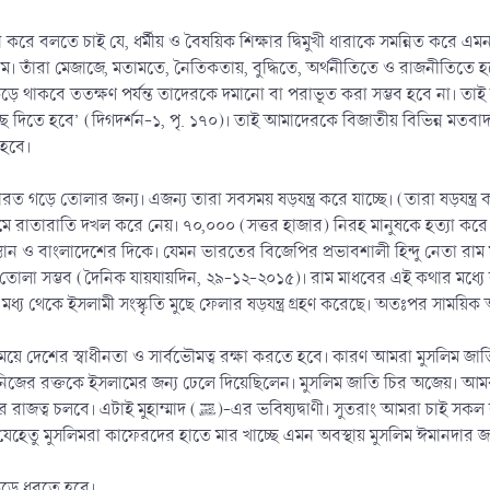
ন করে বলতে চাই যে, ধর্মীয় ও বৈষয়িক শিক্ষার দ্বিমুখী ধারাকে সমন্নিত করে এম
। তাঁরা মেজাজে, মতামতে, নৈতিকতায়, বুদ্ধিতে, অর্থনীতিতে ও রাজনীতিতে হয়ে
ঁকড়ে থাকবে ততক্ষণ পর্যন্ত তাদেরকে দমানো বা পরাভূত করা সম্ভব হবে না। 
ে দিতে হবে’ (দিগদর্শন-১, পৃ. ১৭০)। তাই আমাদেরকে বিজাতীয় বিভিন্ন মতবা
 হবে।
ারত গড়ে তোলার জন্য। এজন্য তারা সবসময় ষড়যন্ত্র করে যাচ্ছে। (তারা ষড়যন্ত্র কর
যমে রাতারাতি দখল করে নেয়। ৭০,০০০ (সত্তর হাজার) নিরহ মানুষকে হত্যা ক
িস্তান ও বাংলাদেশের দিকে। যেমন ভারতের বিজেপির প্রভাবশালী হিন্দু নেতা 
লা সম্ভব (দৈনিক যায়যায়দিন, ২৯-১২-২০১৫)। রাম মাধবের এই কথার মধ্যে রয়েছ
মধ্য থেকে ইসলামী সংস্কৃতি মুছে ফেলার ষড়যন্ত্র গ্রহণ করেছে। অতঃপর সাময়িক 
য়ে দেশের স্বাধীনতা ও সার্বভৌমত্ব রক্ষা করতে হবে। কারণ আমরা মুসলিম জ
নিজের রক্তকে ইসলামের জন্য ঢেলে দিয়েছিলেন। মুসলিম জাতি চির অজেয়। আমরা অ
রা চাই সকল ব্যবস্থার উৎসাদনপূর্বক আল-কুরআন ও ছহীহ সুন্নাহর ভিত্তিতে সমাজ ও
ীতে যেহেতু মুসলিমরা কাফেরদের হাতে মার খাচ্ছে এমন অবস্থায় মুসলিম ঈমানদার
কড়ে ধরতে হবে।