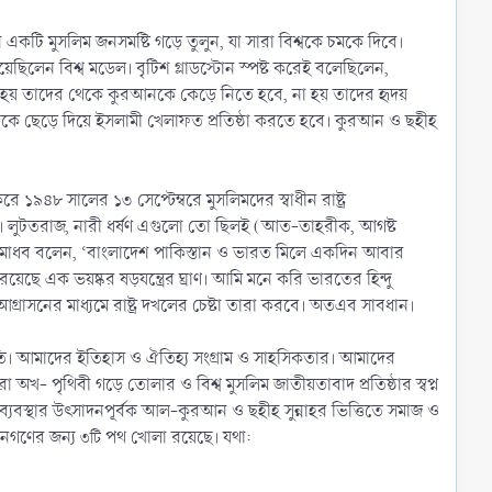
ন একটি মুসলিম জনসমষ্টি গড়ে তুলুন, যা সারা বিশ্বকে চমকে দিবে।
ছিলেন বিশ্ব মডেল। বৃটিশ গ্লাডস্টোন স্পষ্ট করেই বলেছিলেন,
তাই হয় তাদের থেকে কুরআনকে কেড়ে নিতে হবে, না হয় তাদের হৃদয়
দকে ছেড়ে দিয়ে ইসলামী খেলাফত প্রতিষ্ঠা করতে হবে। কুরআন ও ছহীহ
ে ১৯৪৮ সালের ১৩ সেপ্টেম্বরে মুসলিমদের স্বাধীন রাষ্ট্র
রে। লুটতরাজ, নারী ধর্ষণ এগুলো তো ছিলই (আত-তাহরীক, আগষ্ট
রাম মাধব বলেন, ‘বাংলাদেশ পাকিস্তান ও ভারত মিলে একদিন আবার
ে এক ভয়ষ্কর ষড়যন্ত্রের ঘ্রাণ। আমি মনে করি ভারতের হিন্দু
আগ্রাসনের মাধ্যমে রাষ্ট্র দখলের চেষ্টা তারা করবে। অতএব সাবধান।
াতি। আমাদের ইতিহাস ও ঐতিহ্য সংগ্রাম ও সাহসিকতার। আমাদের
খ- পৃথিবী গড়ে তোলার ও বিশ্ব মুসলিম জাতীয়তাবাদ প্রতিষ্ঠার স্বপ্ন
 জনগণের জন্য
পথ খোলা রয়েছে। যথা:
৩টি