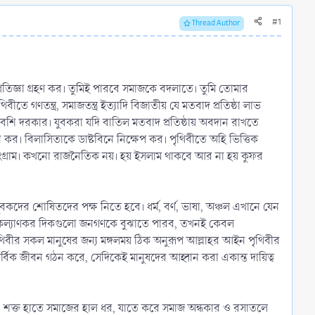
#1
Thread Author
্রতিজ্ঞা গ্রহণ কর। তুমিই পারবে সমাজকে বদলাতে। তুমি তোমার
থিবীতে গণতন্ত্র, সমাজতন্ত্র ইত্যাদি বিজাতীয় যে মতবাদ প্রতিষ্ঠা লাভ
েশি দরকার। যুবকরা যদি বাতিল মতবাদ প্রতিষ্ঠায় অবদান রাখতে
কর। বিলাসিতাকে ডাষ্টবিনে নিক্ষেপ কর। পৃথিবীতে অহি ভিত্তিক
ার সংগ্রাম। কখনো রাজনৈতিক নয়। হয় ইসলাম থাকবে আর না হয় কুফর
দের শোষিতদের পক্ষ নিতে হবে। ধর্ম, বর্ণ, ভাষা, অঞ্চল এখানে যেন
 কল্যাণকর দিকগুলো জনগণকে বুঝাতে পারব, তখনই কেবল
পৃথিবীর সকল মানুষের জন্য মঙ্গলময় ঠিক অনুরূপ আল্লাহর আইন পৃথিবীর
সার্বিক জীবন গঠন করে, সেদিকেই মানুষদের আহ্বান করা একান্ত দায়িত্ব
 শক্ত হাতে সমাজের হাল ধর, যাতে করে সমাজ অন্ধকার ও রসাতলে