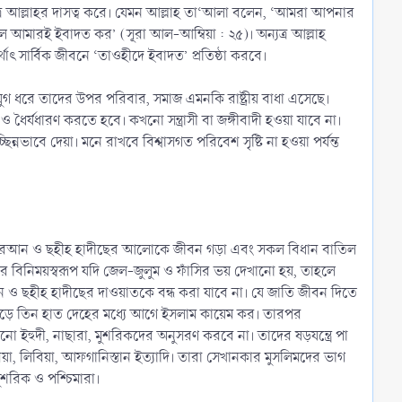
াত্র আল্লাহর দাসত্ব করে। যেমন আল্লাহ তা‘আলা বলেন, ‘আমরা আপনার
 আমারই ইবাদত কর’ (সূরা আল-আম্বিয়া : ২৫)। অন্যত্র আল্লাহ
ৎ সার্বিক জীবনে ‘তাওহীদে ইবাদত’ প্রতিষ্ঠা করবে।
যুগ ধরে তাদের উপর পরিবার, সমাজ এমনকি রাষ্ট্রীয় বাধা এসেছে।
ৈর্যধারণ করতে হবে। কখনো সন্ত্রাসী বা জঙ্গীবাদী হওয়া যাবে না।
্নভাবে দেয়া। মনে রাখবে বিশ্বাসগত পরিবেশ সৃষ্টি না হওয়া পর্যন্ত
্র কুরআন ও ছহীহ হাদীছের আলোকে জীবন গড়া এবং সকল বিধান বাতিল
বিনিময়স্বরূপ যদি জেল-জুলুম ও ফাঁসির ভয় দেখানো হয়, তাহলে
আন ও ছহীহ হাদীছের দাওয়াতকে বন্ধ করা যাবে না। যে জাতি জীবন দিতে
 সাড়ে তিন হাত দেহের মধ্যে আগে ইসলাম কায়েম কর। তারপর
িরিয়া, লিবিয়া, আফগানিস্তান ইত্যাদি। তারা সেখানকার মুসলিমদের ভাগ
মুশরিক ও পশ্চিমারা।