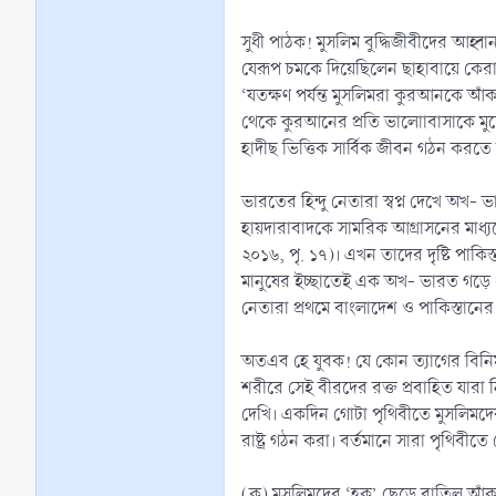
সুধী পাঠক! মুসলিম বুদ্ধিজীবীদের আহ্বা
যেরূপ চমকে দিয়েছিলেন ছাহাবায়ে কেরাম
‘যতক্ষণ পর্যন্ত মুসলিমরা কুরআনকে আ
থেকে কুরআনের প্রতি ভালোাবাসাকে মুছ
হাদীছ ভিত্তিক সার্বিক জীবন গঠন করতে
ভারতের হিন্দু নেতারা স্বপ্ন দেখে অখ- ভ
হায়দারাবাদকে সামরিক আগ্রাসনের মাধ্
২০১৬, পৃ. ১৭)। এখন তাদের দৃষ্টি পাক
মানুষের ইচ্ছাতেই এক অখ- ভারত গড়ে তো
নেতারা প্রথমে বাংলাদেশ ও পাকিস্তানের 
অতএব হে যুবক! যে কোন ত্যাগের বিনিম
শরীরে সেই বীরদের রক্ত প্রবাহিত যারা 
দেখি। একদিন গোটা পৃথিবীতে মুসলিমদের রাজত্ব চলবে। এটাই মুহাম্মাদ (ﷺ)-এর ভবিষ্যদ্বাণী। সুতরাং আম
রাষ্ট্র গঠন করা। বর্তমানে সারা পৃথিব
(ক) মুসলিমদের ‘হক’ ছেড়ে বাতিল আঁ