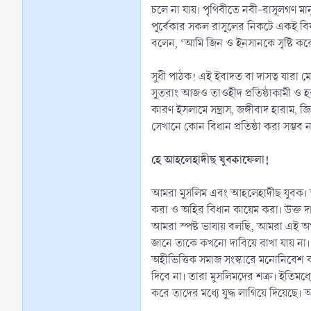
চলে না যায়। পৃথিবীতে নবী-রাসূলগণ ম
পূর্বেকার সকল রাসূলের নিকটে একই বি
বলেন, ‘আমি জিন ও ইনসানকে সৃষ্টি করে
সুধী পাঠক! এই ইবাদত বা দাসত্ব যারা ম
সুতরাং আজও তাওহীদ প্রতিষ্ঠাকামী ও হক
কারণ ইসলামে সন্ত্রাস, জঙ্গীবাদ হারাম,
সেখানে কোন বিধান প্রতিষ্ঠা করা সম্ভ
হে আহলেহাদীছ যুবকাফেলা!
আমরা মুসলিম এবং আহলেহাদীছ যুবক। আ
করা ও অহির বিধান কায়েম করা। উক্ত 
আমরা স্পষ্ট ভাষায় বলছি, আমরা এই অপর
জানে তাকে কখনো দাবিয়ে রাখা যায় না।
অহীভিত্তিক সমাজ সংস্কারে মনোনিবেশ কর। সুতরাং সার্বিক জীবনে আল্লাহ এবং তা
দিবে না। তারা মুসলিমদের শত্রু। ইতিমধ্
করে তাদের মধ্যে যুদ্ধ লাগিয়ে দিয়েছে। অথ