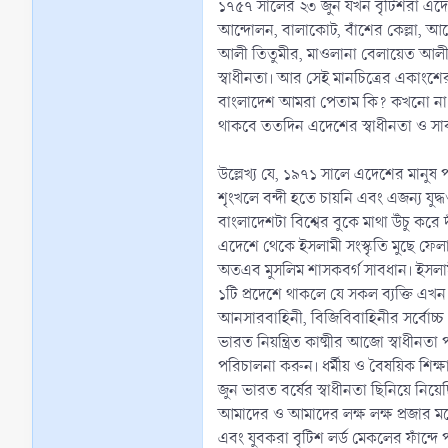
১৭৫৭ সালের ২৩ জুন যখন বৃটিশরা এদেশে
আন্দোলন, বালাকোট, বাঁশের কেল্লা, আম
আলী তিতুমীর, মাওলানা বেলায়েত আলী, 
স্বাধীনতা। আর সেই মানচিত্রের একাংশের উ
বাংলাদেশ আমরা পেতাম কি? কখনো না। অত
থাকবে ততদিন এদেশের স্বাধীনতা ও সার্
উল্লেখ্য যে, ১৯৭১ সালে এদেশের মানুষ পশ
শৃংখলে বন্দী হতে চায়নি এবং এজন্য যুদ
বাংলাদেশটা বিশ্বের বুকে মাথা উঁচু ক
এদেশে থেকে ইসলামী সংস্কৃতি মুছে ফেলার
অতএব মুসলিম শাসকবর্গ সাবধান। ইসলাম
১টি প্রদেশে থাকলে যে সকল ব্যক্তি এখ
আনসারবাহিনী, বিজিবিবাহিনীর সর্বোচ্
ভারত নিয়ন্ত্রিত কাষ্মীর আজো স্বাধীনতা 
পরিচালনা করুন। ধর্মীয় ও বৈষয়িক শিক্ষার
জুন ভারত বর্ষের স্বাধীনতা ছিনিয়ে নিয়
আমাদের ও আমাদের লক্ষ লক্ষ প্রজার মধ্য
এবং যুবকরা বৃটিশ লর্ড মেকলের ফাঁন্