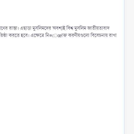
র রাস্তা। এছাড়া মুসলিমদের অবশ্যই বিশ্ব মুসলিম জাতীয়তাবাদ
িষ্ঠা করতে হবে। এক্ষেত্রে নি¤েœাক্ত করণীয়গুলো বিবেচনায় রাখা