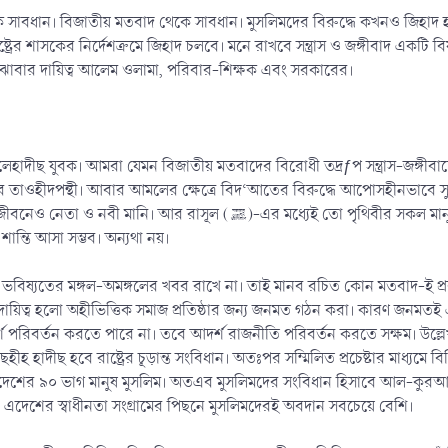
েকে সাবধান। বিজাতীয় মতবাদ থেকে সাবধান। মুসলিমদের বিরুদ্ধে কখনও জিহাদ হব
্ট্রের শাসকের নির্দেশক্রমে জিহাদ চলবে। মনে রাখবে সন্ত্রাস ও জঙ্গীবাদ একটি 
ুঝাবার দায়িত্ব আলেম ওলামা, পরিবার-শিক্ষক এবং সরকারের।
দীছ যুবক। আমরা যেমন বিজাতীয় মতবাদের বিরোধী তদ্রƒপ সন্ত্রাস-জঙ্গীবা
পন্থী। আবার আমলের ক্ষেত্রে বিদ‘আতের বিরুদ্ধে আপোসহীনভাবে সুন্নাতপন্থী। আমরা যেমন রাস
তো পৃথিবীর সকল মানুষের জন্য উত্তম আদর্শ রয়েছে। তার আদর্শ মোতাবেক ব্যক্তি, পরিবার
শান্তি আসা সম্ভব। অন্যথা নয়।
উ ভবিষ্যতের মঙ্গল-অমঙ্গলের খবর রাখে না। তাই মানব রচিত কোন মতবাদ-ই প্রক
ায়িত্ব হলো অহীভিত্তিক সমাজ প্রতিষ্ঠার জন্য জনমত গঠন করা। কারণ জনমতই
পরিবর্তন করতে পারে না। তবে আদর্শ রাজনীতি পরিবর্তন করতে সক্ষম। উল্লেখ্
াদীছ হবে রাষ্ট্রের চূড়ান্ত সংবিধান। অতঃপর সম্মিলিত প্রচেষ্টার মাধ্যমে বি
দেশের ৯০ ভাগ মানুষ মুসলিম। অতএব মুসলিমদের সংবিধান হিসাবে আল-কুরআন ও 
 এদেশের স্বাধীনতা সংগ্রামের পিছনে মুসলিমদেরই অবদান সবচেয়ে বেশি।