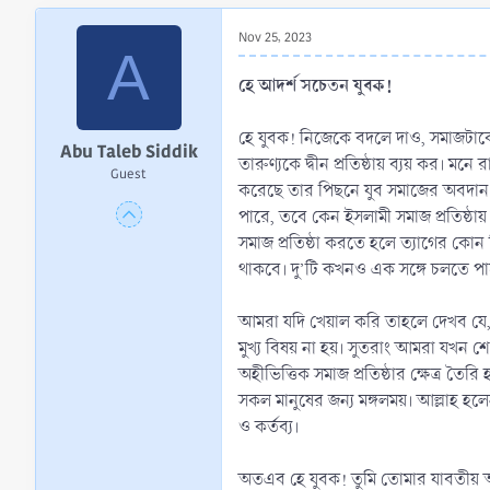
r
t
Nov 25, 2023
A
e
r
হে আদর্শ সচেতন যুবক!
হে যুবক! নিজেকে বদলে দাও, সমাজটাকে ব
Abu Taleb Siddik
তারুণ্যকে দ্বীন প্রতিষ্ঠায় ব্যয় কর। মনে 
Guest
করেছে তার পিছনে যুব সমাজের অবদান স
পারে, তবে কেন ইসলামী সমাজ প্রতিষ্ঠা
সমাজ প্রতিষ্ঠা করতে হলে ত্যাগের কোন
থাকবে। দু’টি কখনও এক সঙ্গে চলতে পা
আমরা যদি খেয়াল করি তাহলে দেখব যে, আ
মুখ্য বিষয় না হয়। সুতরাং আমরা যখ
অহীভিত্তিক সমাজ প্রতিষ্ঠার ক্ষেত্র 
সকল মানুষের জন্য মঙ্গলময়। আল্লাহ হলেন
ও কর্তব্য।
অতএব হে যুবক! তুমি তোমার যাবতীয় অ