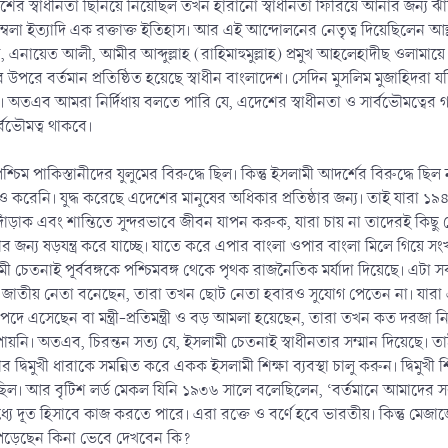
র স্বাধীনতা ছিনিয়ে নিয়েছিল তখন হারানো স্বাধীনতা ফিরিয়ে আনার জন্য ঝাঁ
্বেলা ইত্যাদি এক রক্তাক্ত ইতিহাস। আর এই আন্দোলনের নেতৃত্ব দিয়েছিলেন 
এনায়েত আলী, আমীর আব্দুল্লাহ (রাহিমাহুমুল্লাহ) প্রমুখ আহলেহাদীছ ওলামা
পরে বর্তমান প্রতিষ্ঠিত হয়েছে স্বাধীন বাংলাদেশ। সেদিন মুসলিম মুজাহিদরা যদি ব
এব আমরা নির্দিধায় বলতে পারি যে, এদেশের স্বাধীনতা ও সার্বভৌমত্বের গ্য
বভৌমত্ব থাকবে।
্চিম পাকিস্তানীদের যুলুমের বিরুদ্ধে ছিল। কিন্তু ইসলামী আদর্শের বিরুদ্ধে ছিল
্ধও করেনি। যুদ্ধ করেছে এদেশের মানুষের অধিকার প্রতিষ্ঠার জন্য। তাই যারা 
রে দাঁড়াক এবং শান্তিতে সুন্দরভাবে জীবন যাপন করুক, যারা চায় না তাদেরই ক
 জন্য ষড়যন্ত্র করে যাচ্ছে। যাতে করে এপার বাংলা ওপার বাংলা মিলে গিয়ে সংখ্যা
ী চেতনাই পূর্ববঙ্গকে পশ্চিমবঙ্গ থেকে পৃথক রাজনৈতিক মর্যাদা দিয়েছে। এ
ন জাতীয় নেতা বনেছেন, তারা তখন ছোট নেতা হবারও সুযোগ পেতেন না। যারা এখ
চ পদে এসেছেন বা মন্ত্রী-প্রতিমন্ত্রী ও বড় আমলা হয়েছেন, তারা তখন কত দর
পায়নি। অতএব, চিরন্তন সত্য যে, ইসলামী চেতনাই স্বাধীনতার সম্মান দিয়েছে। তাই 
 দ্বিমুখী ধারাকে সমন্নিত করে একক ইসলামী শিক্ষা ব্যবস্থা চালু করুন। দ্বিমুখ
েছিল। আর বৃটিশ লর্ড মেকল যিনি ১৯৩৬ সালে বলেছিলেন, ‘বর্তমানে আমাদের সর্ব
ে দূত হিসাবে কাজ করতে পারে। এরা রক্তে ও বর্ণে হবে ভারতীয়। কিন্তু মেজাজে,
দে পড়েছেন কিনা ভেবে দেখবেন কি?