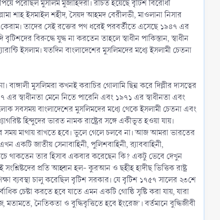
পিয়ে পরেছিল মুসলিম মুজাহিদরা। রচিত হয়েছে বৃটিশ বিরোধী
আল্লামা শাহ ইসমাইল শহীদ, সৈয়দ আহমদ বেরীলভী, মাওলানা নিসার
য়ে কেরাম। তাদের সেই রক্তের পথ ধরেই পরবর্তীতে এসেছে ১৯৪৭ এর
ৃটিশদের বিরুদ্ধে যুদ্ধ না করতেন তাহলে স্বাধীন পাকিস্তান, স্বাধীন
ারান্টি ইসলাম। যতদিন বাংলাদেশের মুসলিমদের মধ্যে ইসলামী চেতনা
 না। বাঙ্গালী মুসলিমরা কখনই করাচির গোলামি ছিন্ন করে দিল্লীর দাসত্বের
১৯৪৭ এর স্বাধীনতা মেনে নিতে পারেনি এবং ১৯৭১ এর স্বাধীনতা এবং
িছু লোক সবসময় বাংলাদেশের মুসলিমদের মধ্যে থেকে ইসলামী চেতনা এবং
গরিষ্ট হিন্দুদের ভারত নামক রাষ্ট্রের সঙ্গে একীভূত হওয়া যায়।
টা সব সময় মাথায় রাখতে হবে। ভুলে গেলে চলবে না। আজ আমরা ভারতের
ন একটি জাতীয় সেনাবাহিনী, পুলিশবাহিনী, র‌্যাববাহিনী,
জা নিচে থাকতেন তার হিসাব একবার করেছেন কি? একটু ভেবে দেখুন
সংশ্লিষ্টদের প্রতি আহ্বান হল- কুরআন ও ছহীহ হাদীছ ভিত্তিক রাষ্ট্র
ী শিক্ষা ব্যবস্থা চালু করেছিল বৃটিশ সরকার। যে বৃটিশ ১৭৫৭ সালের ২৩শে
াধিক চেষ্টা করতে হবে যাতে এমন একটি গোষ্ঠি সৃষ্টি করা যায়, যারা
 মতামতে, নৈতিকতা ও বুদ্ধিবৃত্তিতে হবে ইংরেজ’। বর্তমানে বুদ্ধিজীবী