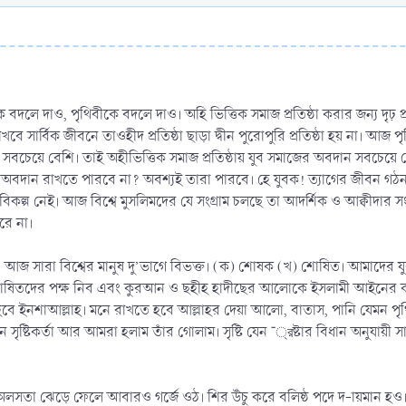
দলে দাও, পৃথিবীকে বদলে দাও। অহি ভিত্তিক সমাজ প্রতিষ্ঠা করার জন্য দৃঢ় প
রাখবে সার্বিক জীবনে তাওহীদ প্রতিষ্ঠা ছাড়া দ্বীন পুরোপুরি প্রতিষ্ঠা হয় না। আজ পৃ
বচেয়ে বেশি। তাই অহীভিত্তিক সমাজ প্রতিষ্ঠায় যুব সমাজের অবদান সবচেয়ে ব
য় অবদান রাখতে পারবে না? অবশ্যই তারা পারবে। হে যুবক! ত্যাগের জীবন গঠন 
 বিকল্প নেই। আজ বিশ্বে মুসলিমদের যে সংগ্রাম চলছে তা আদর্শিক ও আক্বীদ
রে না।
জ সারা বিশ্বের মানুষ দু’ভাগে বিভক্ত। (ক) শোষক (খ) শোষিত। আমাদের যুবক
ন শোষিতদের পক্ষ নিব এবং কুরআন ও ছহীহ হাদীছের আলোকে ইসলামী আইনের
তৈরি হবে ইনশাআল্লাহ। মনে রাখতে হবে আল্লাহর দেয়া আলো, বাতাস, পানি যেমন 
 সৃষ্টিকর্তা আর আমরা হলাম তাঁর গোলাম। সৃষ্টি যেন ¯্রষ্টার বিধান অনুযায়ী 
লসতা ঝেড়ে ফেলে আবারও গর্জে ওঠ। শির উঁচু করে বলিষ্ঠ পদে দ-ায়মান হও।