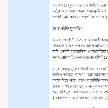
অতএব হে যুুবক! সন্ত্রাস ও জঙ্গীবাদ থ
ধর্মকে ধ্বংস করতে চায়। তখন মুসলিম রাষ
সম্পর্ক নেই। আর এ বিষয়টি জনগণকে ব
হে তাওহীদী যুবশক্তি!
আমরা তাওহীদী চেতনার অধিকারী আহলেহা
ক্ষেত্রে শিরকের বিরুদ্ধে আপোসহীনভাবে তাওহীদ
মানি, তেমনি রাজনৈতিক ও অর্থনৈতিক জীবনেও নেতা ও নবী মানি। আর রাসূল (ﷺ)-এর মধ্যেই 
সমাজ, রাষ্ট্র পরিচালনা করলেই পৃথিবীতে 
মানুষ যেহেতু ভুলের ঊর্ধ্বে নয় এবং কে
শান্তিও আসতে পারে না। তাই আমাদের দ
বদলে দিতে পারে। কারণ রাজনীতি আদর্শ 
খেয়াল রাখতে হবে যে, আল-কুরআন ও ছহীহ হ
জন্য দাবি পেশ করা ও দাওয়াত দেয়া। এ
ইতিহাসের দিকে তাকালেও দেখা যায় যে,