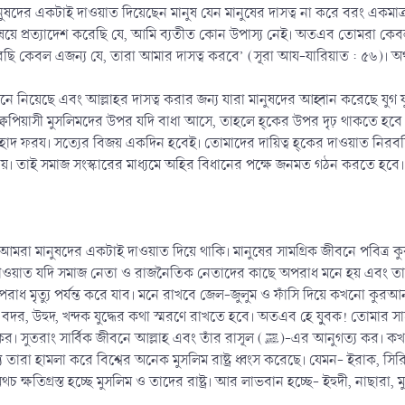
ানুষদের একটাই দাওয়াত দিয়েছেন মানুষ যেন মানুষের দাসত্ব না করে বরং একম
ষয়ে প্রত্যাদেশ করেছি যে, আমি ব্যতীত কোন উপাস্য নেই। অতএব তোমরা কেবল
ছি কেবল এজন্য যে, তারা আমার দাসত্ব করবে’ (সূরা আয-যারিয়াত : ৫৬)। অর্থা
েনে নিয়েছে এবং আল্লাহর দাসত্ব করার জন্য যারা মানুষদের আহ্বান করেছে যুগ 
্বপিয়াসী মুসলিমদের উপর যদি বাধা আসে, তাহলে হ্কের উপর দৃঢ় থাকতে হবে ও ধ
 জিহাদ ফরয। সত্যের বিজয় একদিন হবেই। তোমাদের দায়িত্ব হ্কের দাওয়াত নিরবচ্ছিন
ব নয়। তাই সমাজ সংস্কারের মাধ্যমে অহির বিধানের পক্ষে জনমত গঠন করতে হবে।
মরা মানুষদের একটাই দাওয়াত দিয়ে থাকি। মানুষের সামগ্রিক জীবনে পবিত
দাওয়াত যদি সমাজ নেতা ও রাজনৈতিক নেতাদের কাছে অপরাধ মনে হয় এবং তার 
াধ মৃত্যু পর্যন্ত করে যাব। মনে রাখবে জেল-জুলুম ও ফাঁসি দিয়ে কখনো কুর
 বদর, উহুদ, খন্দক যুদ্ধের কথা স্মরণে রাখতে হবে। অতএব হে যুুবক! তোমার
ঁর রাসূল (ﷺ)-এর আনুগত্য কর। কখনো ইহুদী, নাছারা, মুশরিকদের অনুসরণ করবে না। তাদের ষড়যন্ত্রে পা
যে তারা হামলা করে বিশ্বের অনেক মুসলিম রাষ্ট্র ধ্বংস করেছে। যেমন- ইরাক, স
চ ক্ষতিগ্রস্ত হচ্ছে মুসলিম ও তাদের রাষ্ট্র। আর লাভবান হচ্ছে- ইহুদী, নাছারা, 