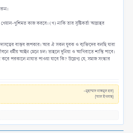
করুন।
 খেয়াল-খুশিমত কাজ করবে। (খ) নাকি তার সৃষ্টিকর্তা আল্লাহর
 জীবনে ধর্মীয় আইন মেনে চল। তাহলে দুনিয়া ও আখিরাতে শান্তি পাবে।
~মুহাম্মাদ নাজমুল হক}​
{আল ইখলাছ}​