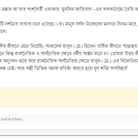
মক্কার কা‘বার পার্শ¦বর্তী এলাকায় ‘মুসলিম জাতিসংঘ’-এর অবকাঠামো তৈরি 
২টি দর্শনের সংঘাত চলে এসেছে। (ক) মানুষ সর্বদা নিজেদের মনগড়া বিধান মতে,
রবে।
িলেন সার্বিক জীবনে আল্লাহর দাসত্বের বাস্তব রূপকার। আর ঐ সকল যুবক ও ব্যক্তিদের বলছি যারা
মানে কিন্তু রাজনৈতিক ও অর্থনৈতিক ক্ষেত্রে ধর্মীয় আইন মানে না। তোমরা উভয়
ল্প নেই। আর অহী ভিত্তিক সমাজ প্রতিষ্ঠা করতে হলে যুব শক্তি অপরিহার্য
and 4 others