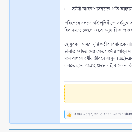
(৭) সঊদী আরব শাসকদের প্রতি আহ্বান 
পরিশেষে বলতে চাই পৃথিবীতে সর্বযুগে 
বিধানমতে চলবে ও সে অনুযায়ী কাজ ক
হে যুবক! আমরা সৃষ্টিকর্তার বিধানকে সার্বিক জীবনে মেনে নিয়েছি। আমাদের রাসূল (ﷺ) ছ
ছালাত ও ছিয়ামের ক্ষেত্রে ধর্মীয় আইন 
মনে রাখবে ধর্মীয় জীবনে রাসূল (ﷺ)-এর অনুসরণ করে আর রাজনৈতিক অর্থনৈতিক ক্ষেত্রে রাসূল (ﷺ)-এর বিরোধিতা করে পরকালে নাযাত পাওয়া যাবে কি? উল্লেখ্য যে, সমাজ সংস্কার
করতে হলে আল্লাহ প্রদত্ত অহীর কোন বিক
Faiyaz Abrar
,
Mojid Khan
,
Aamir Islam
R
e
a