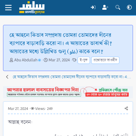
হে আহলে কিতাব সম্প্রদায় তোমরা তোমাদের দীনের
ব্যাপারে বাড়াবাড়ি করো না। এ আয়াতের ভাবার্থ কী?
আয়াতের মধ্যে উল্লিখিত গুলু (غلو) কাকে বলে?
T
S
T
Abu Abdullah
Mar 27, 2024
ই-বুক
প্রশ্নোত্তরে তাওহীদ
h
t
a
r
a
g
e
r
s
হে আহলে কিতাব সম্প্রদায় তোমরা তোমাদের দীনের ব্যাপারে বাড়াবাড়ি করো না। এ আয়াতের ভাবার্থ কী? আয়াতের মধ্যে উল্লিখিত গুলু (غلو) কাকে বলে?
a
t
d
d
s
a
t
t
a
e
Mar 27, 2024
Views: 249
r
t
আল্লাহ বলেন:
e
r