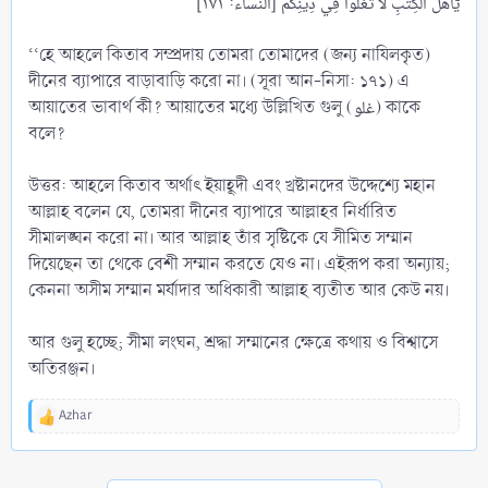
‘‘হে আহলে কিতাব সম্প্রদায় তোমরা তোমাদের (জন্য নাযিলকৃত)
দীনের ব্যাপারে বাড়াবাড়ি করো না। (সূরা আন-নিসা: ১৭১) এ
আয়াতের ভাবার্থ কী? আয়াতের মধ্যে উল্লিখিত গুলু (غلو) কাকে
বলে?
উত্তর: আহলে কিতাব অর্থাৎ ইয়াহূদী এবং খ্রষ্টানদের উদ্দেশ্যে মহান
আল্লাহ বলেন যে, তোমরা দীনের ব্যাপারে আল্লাহর নির্ধারিত
সীমালঙ্ঘন করো না। আর আল্লাহ তাঁর সৃষ্টিকে যে সীমিত সম্মান
দিয়েছেন তা থেকে বেশী সম্মান করতে যেও না। এইরূপ করা অন্যায়;
কেননা অসীম সম্মান মর্যাদার অধিকারী আল্লাহ ব্যতীত আর কেউ নয়।
আর গুলু হচ্ছে; সীমা লংঘন, শ্রদ্ধা সম্মানের ক্ষেত্রে কথায় ও বিশ্বাসে
অতিরঞ্জন।
Azhar
R
e
a
c