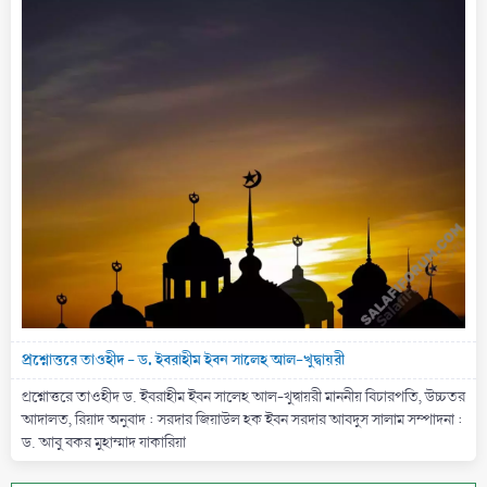
প্রশ্নোত্তরে তাওহীদ - ড. ইবরাহীম ইবন সালেহ আল-খুদ্বায়রী
প্রশ্নোত্তরে তাওহীদ ড. ইবরাহীম ইবন সালেহ আল-খুদ্বায়রী মাননীয় বিচারপতি, উচ্চতর
আদালত, রিয়াদ অনুবাদ : সরদার জিয়াউল হক ইবন সরদার আবদুস সালাম সম্পাদনা :
ড. আবু বকর মুহাম্মাদ যাকারিয়া