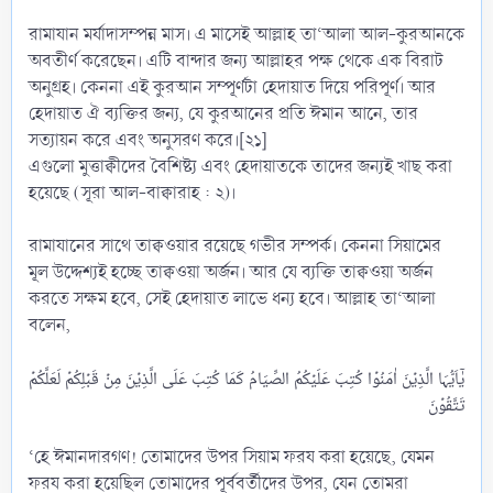
রামাযান মর্যাদাসম্পন্ন মাস। এ মাসেই আল্লাহ তা‘আলা আল-কুরআনকে
অবতীর্ণ করেছেন। এটি বান্দার জন্য আল্লাহর পক্ষ থেকে এক বিরাট
অনুগ্রহ। কেননা এই কুরআন সম্পূর্ণটা হেদায়াত দিয়ে পরিপূর্ণ। আর
হেদায়াত ঐ ব্যক্তির জন্য, যে কুরআনের প্রতি ঈমান আনে, তার
সত্যায়ন করে এবং অনুসরণ করে।[২১]
এগুলো মুত্তাক্বীদের বৈশিষ্ট্য এবং হেদায়াতকে তাদের জন্যই খাছ করা
হয়েছে (সূরা আল-বাক্বারাহ : ২)।
রামাযানের সাথে তাক্বওয়ার রয়েছে গভীর সম্পর্ক। কেননা সিয়ামের
মূল উদ্দেশ্যই হচ্ছে তাক্বওয়া অর্জন। আর যে ব্যক্তি তাক্বওয়া অর্জন
করতে সক্ষম হবে, সেই হেদায়াত লাভে ধন্য হবে। আল্লাহ তা‘আলা
বলেন,
یٰۤاَیُّہَا الَّذِیۡنَ اٰمَنُوۡا کُتِبَ عَلَیۡکُمُ الصِّیَامُ کَمَا کُتِبَ عَلَی الَّذِیۡنَ مِنۡ قَبۡلِکُمۡ لَعَلَّکُمۡ
‘হে ঈমানদারগণ! তোমাদের উপর সিয়াম ফরয করা হয়েছে, যেমন
ফরয করা হয়েছিল তোমাদের পূর্ববর্তীদের উপর, যেন তোমরা