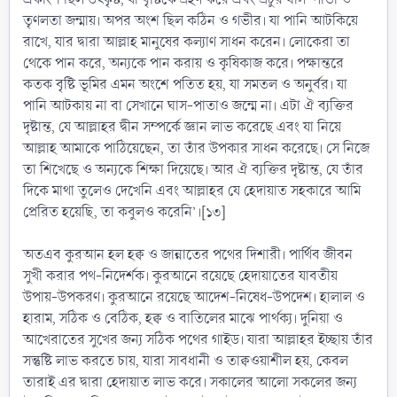
তৃণলতা জন্মায়। অপর অংশ ছিল কঠিন ও গভীর। যা পানি আটকিয়ে
রাখে, যার দ্বারা আল্লাহ মানুষের কল্যাণ সাধন করেন। লোকেরা তা
থেকে পান করে, অন্যকে পান করায় ও কৃষিকাজ করে। পক্ষান্তরে
কতক বৃষ্টি ভূমির এমন অংশে পতিত হয়, যা সমতল ও অনুর্বর। যা
পানি আটকায় না বা সেখানে ঘাস-পাতাও জন্মে না। এটা ঐ ব্যক্তির
দৃষ্টান্ত, যে আল্লাহর দ্বীন সম্পর্কে জ্ঞান লাভ করেছে এবং যা নিয়ে
আল্লাহ আমাকে পাঠিয়েছেন, তা তাঁর উপকার সাধন করেছে। সে নিজে
তা শিখেছে ও অন্যকে শিক্ষা দিয়েছে। আর ঐ ব্যক্তির দৃষ্টান্ত, যে তাঁর
দিকে মাথা তুলেও দেখেনি এবং আল্লাহর যে হেদায়াত সহকারে আমি
প্রেরিত হয়েছি, তা কবুলও করেনি’।[১৩]
অতএব কুরআন হল হক্ব ও জান্নাতের পথের দিশারী। পার্থিব জীবন
সুখী করার পথ-নিদের্শক। কুরআনে রয়েছে হেদায়াতের যাবতীয়
উপায়-উপকরণ। কুরআনে রয়েছে আদেশ-নিষেধ-উপদেশ। হালাল ও
হারাম, সঠিক ও বেঠিক, হক্ব ও বাতিলের মাঝে পার্থক্য। দুনিয়া ও
আখেরাতের সুখের জন্য সঠিক পথের গাইড। যারা আল্লাহর ইচ্ছায় তাঁর
সন্তুষ্টি লাভ করতে চায়, যারা সাবধানী ও তাক্বওয়াশীল হয়, কেবল
তারাই এর দ্বারা হেদায়াত লাভ করে। সকালের আলো সকলের জন্য