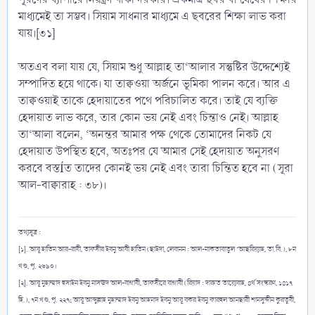
মাধ্যমেই তা সম্ভব। সিয়াম সাধনার মাধ্যমে এ ছবরের শিক্ষা লাভ করা
যায়।[৩১]
অতএব বলা যায় যে, সিয়াম শুধু আল্লাহ তা‘আলার সন্তুষ্টির উদ্দেশ্যেই
সম্পাদিত হয়ে থাকে। যা তাক্বওয়া অর্জনে ভূমিকা পালন করে। আর এ
তাক্বওয়াই তাকে হেদায়াতের পথে পরিচালিত করে। তাই যে ব্যক্তি
হেদায়াত লাভ করে, তার কোন ভয় নেই এবং চিন্তাও নেই। আল্লাহ
তা‘আলা বলেন, ‘অনন্তর আমার পক্ষ থেকে তোমাদের নিকট যে
হেদায়াত উপস্থিত হবে, অতঃপর যে আমার সেই হেদায়াত অনুসরণ
করবে বস্তÍত তাদের কোনই ভয় নেই এবং তারা চিন্তিত হবে না (সূরা
আল-বাক্বারাহ : ৩৮)।
তথ্যসূত্র :
[১]. আবূ হাতিম আর-রাযী, তাফসীর ইবনু আবী হাতিম (ছাইদা, লেবানন : আল-মাকতাবাতুল ‘আছরিয়্যাহ, তা.বি.), ৮ম
খণ্ড, পৃ. ২৬৯০।
[২]. আবূ মুহাম্মাদ হুসাইন ইবনু মাসঊদ আল-বাগাবী, তাফসীরে বাগাবী (রিয়াদ : দারুত তায়্যেবাহ, ৪র্থ সংস্করণ, ১৪১৭
হি.), ৭ম খণ্ড, পৃ. ২২৭; আবূ আব্দুল্লাহ মুহাম্মাদ ইবনু আহমাদ ইবনু আবূ বকর ইবনু ফারহুল আনছারী শামসুদ্দীন কুরতুবী,