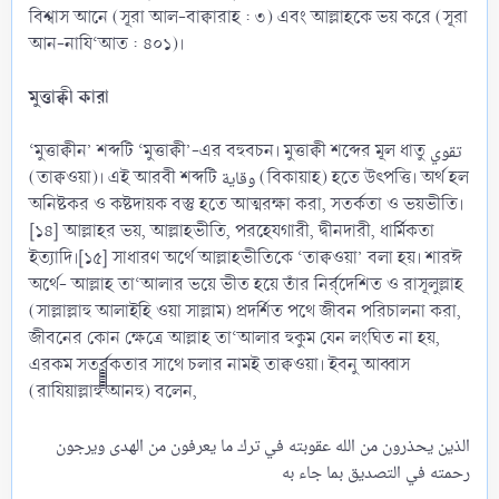
বিশ্বাস আনে (সূরা আল-বাক্বারাহ : ৩) এবং আল্লাহকে ভয় করে (সূরা
আন-নাযি‘আত : ৪০১)।
মুত্তাক্বী কারা
‘মুত্তাক্বীন’ শব্দটি ‘মুত্তাক্বী’-এর বহুবচন। মুত্তাক্বী শব্দের মূল ধাতু تقوي
(তাক্বওয়া)। এই আরবী শব্দটি وقاية (বিকায়াহ) হতে উৎপত্তি। অর্থ হল
অনিষ্টকর ও কষ্টদায়ক বস্তু হতে আত্মরক্ষা করা, সতর্কতা ও ভয়ভীতি।
[১৪] আল্লাহর ভয়, আল্লাহভীতি, পরহেযগারী, দ্বীনদারী, ধার্মিকতা
ইত্যাদি।[১৫] সাধারণ অর্থে আল্লাহভীতিকে ‘তাক্বওয়া’ বলা হয়। শারঈ
অর্থে- আল্লাহ তা‘আলার ভয়ে ভীত হয়ে তাঁর নির্র্দেশিত ও রাসূলুল্লাহ
(সাল্লাল্লাহু আলাইহি ওয়া সাল্লাম) প্রদর্শিত পথে জীবন পরিচালনা করা,
জীবনের কোন ক্ষেত্রে আল্লাহ তা‘আলার হুকুম যেন লংঘিত না হয়,
এরকম সতর্র্র্র্র্র্র্র্র্র্র্র্র্কতার সাথে চলার নামই তাক্বওয়া। ইবনু আব্বাস
(রাযিয়াল্লাহু আনহু) বলেন,
الذين يحذرون من الله عقوبته في ترك ما يعرفون من الهدى ويرجون