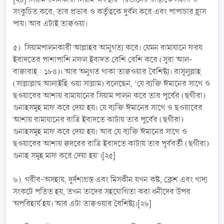
সংকুচিত করে, তার প্রভাব ও কর্তৃত্বকে দুর্বল করে এবং পাপাচার হ্রাস
পায়। আর এটাই তাক্বওয়া।
৫). সিয়ামপালনকারী আল্লাহর আনুগত্য করে। যেমন রামাযানে ফরয
ইবাদতের পাশাপাশি নফল ইবাদত বেশি বেশি করে (সূরা আল-
বাক্বারাহ : ১৮৪)। আর অনুগত থাকা তাক্বওয়ার বৈশিষ্ট্য। রাসূলুল্লাহ
(সাল্লাল্লাহু আলাইহি ওয়া সাল্লাম) বলেছেন, ‘যে ব্যক্তি ঈমানের সাথে ও
ছওয়াবের আশায় রামাযানের সিয়াম পালন করে তার পূর্বের (ছগীরা)
গুনাহসমূহ মাফ করে দেয়া হয়। যে ব্যক্তি ঈমানের সাথে ও ছওয়াবের
আশায় রামাযানের রাত্রি ইবাদতে কাটায় তার পূর্বের (ছগীরা)
গুনাহসমূহ মাফ করে দেয়া হয়। আর যে ব্যক্তি ঈমানের সাথে ও
ছওয়াবের আশায় ক্বদরের রাত্রি ইবাদতে কাটায় তার পূর্ববর্তী (ছগীরা)
গুনাহ সমূহ মাফ করে দেয়া হয়’।[২৫]
৬). গরীব-অসহায়, দুর্দশাগ্রস্ত এবং মিসকীন যখন কষ্ট, ক্লেশ এবং খাদ্য
সংকটে পতিত হয়, তখন তাদের সহযোগিতা করা ধনীদের উপর
অপরিহার্য হয়। আর এটা তাক্বওয়ার বৈশিষ্ট্য।[২৬]