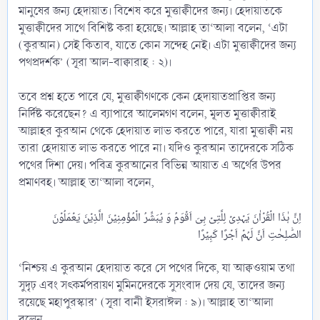
মানুষের জন্য হেদায়াত। বিশেষ করে মুত্তাক্বীদের জন্য। হেদায়াতকে
মুত্তাক্বীদের সাথে বিশিষ্ট করা হয়েছে। আল্লাহ তা‘আলা বলেন, ‘এটা
(কুরআন) সেই কিতাব, যাতে কোন সন্দেহ নেই। এটা মুত্তাক্বীদের জন্য
পথপ্রদর্শক’ (সূরা আল-বাক্বারাহ : ২)।
তবে প্রশ্ন হতে পারে যে, মুত্তাক্বীগণকে কেন হেদায়াতপ্রাপ্তির জন্য
নির্দিষ্ট করেছেন? এ ব্যাপারে আলেমগণ বলেন, মূলত মুত্তাক্বীরাই
আল্লাহর কুরআন থেকে হেদায়াত লাভ করতে পারে, যারা মুত্তাক্বী নয়
তারা হেদায়াত লাভ করতে পারে না। যদিও কুরআন তাদেরকে সঠিক
পথের দিশা দেয়। পবিত্র কুরআনের বিভিন্ন আয়াত এ অর্থের উপর
প্রমাণবহ। আল্লাহ তা‘আলা বলেন,
اِنَّ ہٰذَا الۡقُرۡاٰنَ یَہۡدِیۡ لِلَّتِیۡ ہِیَ اَقۡوَمُ وَ یُبَشِّرُ الۡمُؤۡمِنِیۡنَ الَّذِیۡنَ یَعۡمَلُوۡنَ
‘নিশ্চয় এ কুরআন হেদায়াত করে সে পথের দিকে, যা আক্বওয়াম তথা
সুদৃঢ় এবং সৎকর্মপরায়ণ মুমিনদেরকে সুসংবাদ দেয় যে, তাদের জন্য
রয়েছে মহাপুরস্কার’ (সূরা বানী ইসরাঈল : ৯)। আল্লাহ তা‘আলা
বলেন,