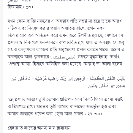
ক্বিয়ামাহ : ৫৩)।
যখন কোন ব্যক্তি নফসের এ অবস্থার প্রতি সন্তুষ্ট না হয়ে তাকে আরও
সঠিক এবং নিয়ন্ত্রণ করার প্রয়াস অব্যাহত রাখে, তখন নফস
তিরস্কারের স্তর অতিক্রম করে এমন স্তরে উপনীত হয় যে, সেখানে সে
প্রশান্ত ও নিরুদ্বেগ মন-মানসে রূপান্তরিত হয়ে যায়। এ অবস্থায় সে শুধু
সৎ ও কল্যাণকর কাজের প্রতি অনুপ্রেরণা প্রদান করতে থাকে। মনের এ
অবস্থাকে আল-কুরআনে (نفس مطمئنة) ‘নফসে মুত্বমাইন্নাহ’ অর্থাৎ
‘প্রশান্ত আত্মা’ হিসাবে অভিহিত করা হয়েছে। আল্লাহ তা‘আলা বলেন,
یٰۤاَیَّتُہَا النَّفۡسُ الۡمُطۡمَئِنَّۃُ - ارۡجِعِیۡۤ اِلٰی رَبِّکِ رَاضِیَۃً مَّرۡضِیَّۃً - فَادۡخُلِیۡ فِیۡ
‘হে প্রশান্ত আত্মা! তুমি তোমার প্রতিপালকের নিকট ফিরে এসো সন্তুষ্ট
ও প্রিয়পাত্র হয়ে। অনন্তর তুমি আমার বান্দাদের অন্তর্ভুক্ত হও এবং
আমার জান্নাতে প্রবেশ কর’ (সূরা আল-ফজর : ২৭-৩০)।
হেদায়াত লাভের অনন্য মাস রামাযান