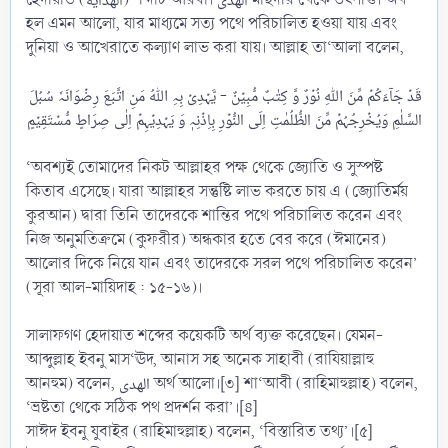
হল এমন আলো, যার মাধ্যমে সত্য পথে পরিচালিত হওয়া যায় এবং
দুনিয়া ও আখেরাতে কল্যাণ লাভ করা যায়। আল্লাহ তা‘আলা বলেন,
قَدۡ جَآءَکُمۡ مِّنَ اللّٰہِ نُوۡرٌ وَّ کِتٰبٌ مُّبِیۡنٌ - یَّہۡدِیۡ بِہِ اللّٰہُ مَنِ اتَّبَعَ رِضۡوَانَہٗ سُبُلَ
‘অবশ্যই তোমাদের নিকট আল্লাহর পক্ষ থেকে জ্যোতি ও সুস্পষ্ট
কিতাব এসেছে। যারা আল্লাহর সন্তুষ্টি লাভ করতে চায় এ (জ্যোতির্ময়
কুরআন) দ্বারা তিনি তাদেরকে শান্তির পথে পরিচালিত করেন এবং
নিজ অনুমতিক্রমে (কুফরীর) অন্ধকার হতে বের করে (ঈমানের)
আলোর দিকে নিয়ে যান এবং তাদেরকে সরল পথে পরিচালিত করেন’
(সূরা আল-মায়িদাহ : ১৫-১৬)।
সালাফগণ হেদায়াত শব্দের কয়েকটি অর্থ ব্যক্ত করেছেন। যেমন-
আব্দুল্লাহ ইবনু মাস‘ঊদ, আনাস সহ অনেক সাহাবী (রাযিয়াল্লাহু
আনহুম) বলেন, الهدى অর্থ আলো।[৩] শা‘আবী (রাহিমাহুল্লাহ) বলেন,
‘ভ্রষ্টতা থেকে সঠিক পথ প্রদর্শন করা’।[৪]
সাঈদ ইবনু যুবাইর (রাহিমাহুল্লাহ) বলেন, ‘বিস্তারিত তথ্য’।[৫]