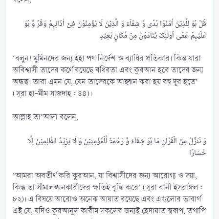
قُلۡ ہُوَ لِلَّذِیۡنَ اٰمَنُوۡا ہُدًی وَّ شِفَآءٌ وَ الَّذِیۡنَ لَا یُؤۡمِنُوۡنَ فِیۡۤ اٰذَانِہِمۡ وَقۡرٌ وَّ ہُوَ
‘বলুন! মুমিনদের জন্য ইহা পথ নির্দেশ ও ব্যাধির প্রতিকার। কিন্তু যারা
অবিশ্বাসী তাদের কর্ণে রয়েছে বধিরতা এবং কুরআন হবে তাদের জন্য
অন্ধত্ব। তারা এমন যে, যেন তাদেরকে আহ্বান করা হয় বহু দূর হতে’
(সূরা হা-মীম সাজদাহ : ৪৪)।
আল্লাহ তা‘আলা বলেন,
وَ نُنَزِّلُ مِنَ الۡقُرۡاٰنِ مَا ہُوَ شِفَآءٌ وَّ رَحۡمَۃٌ لِّلۡمُؤۡمِنِیۡنَ وَ لَا یَزِیۡدُ الظّٰلِمِیۡنَ اِلَّا
‘আমরা অবতীর্ণ করি কুরআন, যা বিশ্বাসীদের জন্য আরোগ্য ও দয়া,
কিন্তু তা সীমালঙ্ঘনকারীদের ক্ষতিই বৃদ্ধি করে’ (সূরা বানী ইসরাঈল :
৮২)। এ বিষয়ে আরোও অনেক আয়াত রয়েছে এবং এগুলোর ভাবার্থ
এই যে, যদিও কুরআনুল কারীম সকলের জন্যই হেদায়াত স্বরূপ, তথাপি