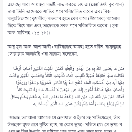
এসেছে। যারা আল্লাহর সন্তুষ্টি লাভ করতে চায় এ (জ্যোতির্ময় কুরআন)
দ্বারা তিনি তাদেরকে শান্তির পথে পরিচালিত করেন এবং নিজ
অনুমতিক্রমে (কুফরীর) অন্ধকার হতে বের করে (ঈমানের) আলোর
দিকে নিয়ে যান এবং তাদেরকে সরল পথে পরিচালিত করেন’ (সূরা
আল-মায়িদাহ : ১৫-১৬)।
আবূ মূসা আল-আশ‘আরী (রাযিয়াল্লাহু আনহু) হতে বর্ণিত, রাসূলুল্লাহ
(সাল্লাল্লাহু আলাইহি ওয়া সাল্লাম) বলেছেন,
مَثَلُ مَا بَعَثَنِى اللهُ بِهِ مِنَ الْهُدَى وَالْعِلْمِ كَمَثَلِ الْغَيْثِ الْكَثِيْرِ أَصَابَ أَرْضًا
فَكَانَتْ مِنْهَا طَائِفَةٌ طَيِّبَةٌ فَقَبِلَتِ الْمَاءَ فَأَنْبَتَتِ الْكَلْأَ وَالْعُشْبَ الْكَثِيْرَ وَكَانَتْ
مِنْهَا أَجَادِبُ أَمْسَكَتِ الْمَاءَ فَنَفَعَ اللهُ بِهَا النَّاسَ فَشَرِبُوْا وَسَقَوْا وَزَرَعُوْا
وَأَصَابَ مِنْهَا طَائِفَةً أُخْرَىْ إِنَّمَا هِىَ قِيْعَانٌ لَا تُمْسِكُ مَاءً وَلَا تُنْبِتُ كَلأً
فَذَلِكَ مَثَلُ مَنْ فَقِهَ فِىْ دِيْنِ اللهِ وَنَفَعَهُ مَا بَعَثَنِى اللهُ بِهِ فَعَلِمَ وَعَلَّمَ وَمَثَلُ
‘আল্লাহ তা‘আলা আমাকে যে হেদায়াত ও ইলম সহ পাঠিয়েছেন, তাঁর
উদাহরণ মুষলধারে বৃষ্টির ন্যায়, যা কোন ভূখ-ে পতিত হয়। সে ভূখ-ের
একাংশ ছিল উৎকৃষ্ট, যা বৃষ্টিকে গ্রহণ করে এবং প্রচুর ঘাস-পাতা ও