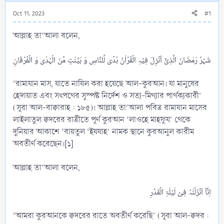
Oct 11, 2023
#1
আল্লাহ তা‘আলা বলেন,
‘রামাযান মাস, যাতে নাযিল করা হয়েছে আল-কুরআন। যা মানুষের
হেদায়াত এবং সৎপথের সুস্পষ্ট নির্দেশ ও সত্য-মিথ্যার পার্থক্যকারী’
(সূরা আল-বাক্বারাহ : ১৮৫)। আল্লাহ তা‘আলা পবিত্র রামাযান মাসের
লাইলাতুল ক্বদরের রাত্রীতে পূর্ণ কুরআন ‘লাওহে মাহফূয’ থেকে
দুনিয়ার আকাশে ‘বায়তুল ‘ইযযাহ’ নামক স্থানে কুরআনুল কারীম
অবতীর্ণ করেছেন।[১]
আল্লাহ তা‘আলা বলেন,
‘আমরা কুরআনকে ক্বদরের রাতে অবতীর্ণ করেছি’ (সূরা আল-ক্বদর :