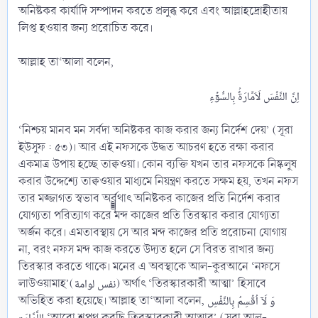
অনিষ্টকর কার্যাদি সম্পাদন করতে প্রলুব্ধ করে এবং আল্লাহদ্রোহীতায়
লিপ্ত হওয়ার জন্য প্ররোচিত করে।
আল্লাহ তা‘আলা বলেন,
‘নিশ্চয় মানব মন সর্বদা অনিষ্টকর কাজ করার জন্য নির্দেশ দেয়’ (সূরা
ইউসুফ : ৫৩)। আর এই নফসকে উদ্ধত আচরণ হতে রক্ষা করার
একমাত্র উপায় হচ্ছে তাক্বওয়া। কোন ব্যক্তি যখন তার নফসকে নিষ্কলুষ
করার উদ্দেশ্যে তাক্বওয়ার মাধ্যমে নিয়ন্ত্রণ করতে সক্ষম হয়, তখন নফস
তার মজ্জাগত স্বভাব অর্র্র্র্র্র্র্র্র্থাৎ অনিষ্টকর কাজের প্রতি নির্দেশ করার
যোগ্যতা পরিত্যাগ করে মন্দ কাজের প্রতি তিরস্কার করার যোগ্যতা
অর্জন করে। এমতাবস্থায় সে আর মন্দ কাজের প্রতি প্ররোচনা যোগায়
না, বরং নফস মন্দ কাজ করতে উদ্যত হলে সে বিরত রাখার জন্য
তিরস্কার করতে থাকে। মনের এ অবস্থাকে আল-কুরআনে ‘নফসে
লাউওয়ামাহ’(نفس لوامة) অর্থাৎ ‘তিরস্কারকারী আত্মা’ হিসাবে
অভিহিত করা হয়েছে। আল্লাহ তা‘আলা বলেন, وَ لَاۤ اُقۡسِمُ بِالنَّفۡسِ
اللَّوَّامَۃِ ‘আরো শপথ করছি তিরস্কারকারী আত্মার’ (সূরা আল-