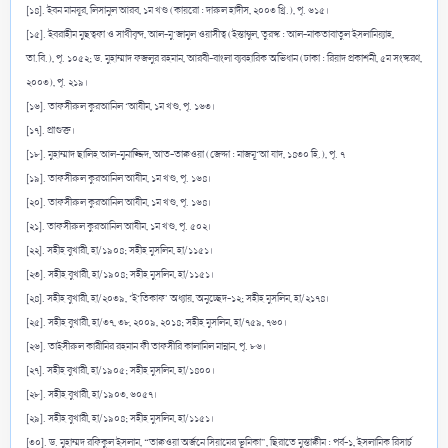
[১৪]. ইবন মানযূর, লিসানুল আরব, ১ম খণ্ড (কায়রো : দারুল হাদীস, ২০০৩ খ্রি.), পৃ. ৬১৫।
[১৫]. ইবরাহীম মুছত্বফা ও সাথীবৃন্দ, আল-মু‘জামুল ওয়াসীত্ব (ইস্তাম্বুল, তুরস্ক : আল-মাকতাবাতুল ইসলামিয়্যাহ,
তা.বি.), পৃ. ১০৫২; ড. মুহাম্মাদ ফজলুর রহমান, আরবী-বাংলা ব্যবহারিক অভিধান (ঢাকা : রিয়াদ প্রকাশনী, ৫ম সংস্করণ,
২০০৩), পৃ. ২১৯।
[১৬]. তাফসীরুল কুরআনিল ‘আযীম, ১ম খণ্ড, পৃ. ১৬৩।
[১৭]. প্রাগুক্ত।
[১৮]. মুহাম্মাদ ছালিহ আল-মুনাজ্জিদ, আত-তাক্বওয়া (জেদ্দা : মাজমূ‘আ যাদ, ১৪৩০ হি.), পৃ. ৭
[১৯]. তাফসীরুল কুরআনিল আযীম, ১ম খণ্ড, পৃ. ১৬৪।
[২০]. তাফসীরুল কুরআনিল আযীম, ১ম খণ্ড, পৃ. ১৬৪।
[২১]. তাফসীরুল কুরআনিল আযীম, ১ম খণ্ড, পৃ. ৫০২।
[২২]. সহীহ বুখারী, হা/১৯০৪; সহীহ মুসলিম, হা/১১৫১।
[২৩]. সহীহ বুখারী, হা/১৯০৪; সহীহ মুসলিম, হা/১১৫১।
[২৪]. সহীহ বুখারী, হা/২০৩৯, ‘ই‘তিকাফ’ অধ্যায়, অনুচ্ছেদ-১২; সহীহ মুসলিম, হা/২১৭৪।
[২৫]. সহীহ বুখারী, হা/৩৭, ৩৮, ২০০৯, ২০১৪; সহীহ মুসলিম, হা/৭৫৯, ৭৬০।
[২৬]. তাইসীরুল কারীমির রহমান ফী তাফসীরি কালামিল মান্নান, পৃ. ৮৬।
[২৭]. সহীহ বুখারী, হা/১৯০৫; সহীহ মুসলিম, হা/১৪০০।
[২৮]. সহীহ বুখারী, হা/১৯০৩, ৬০৫৭।
[২৯]. সহীহ বুখারী, হা/১৯০৪; সহীহ মুসলিম, হা/১১৫১।
[৩০]. ড. মুহাম্মদ রফিকুল ইসলাম, “তাক্বওয়া অর্জনে সিয়ামের ভূমিকা”, ছিরাতে মুস্তাক্বীম : পর্ব-১, ইসলামিক রিসার্চ