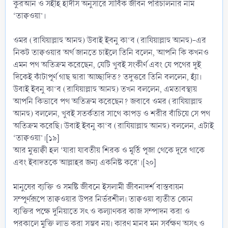
কুরআন ও সহীহ হাদীস অনুসারে সার্বিক জীবন পরিচালনার নাম
‘তাক্বওয়া’।
ওমর (রাযিয়াল্লাহু আনহু) উবাই ইবনু কা‘ব (রাযিয়াল্লাহু আনহু)-এর
নিকট তাক্বওয়ার অর্থ জানতে চাইলে তিনি বলেন, আপনি কি কখনও
এমন পথ অতিক্রম করেছেন, যেটি খুবই সংকীর্ণ এবং যে পথের দুই
দিকেই কাঁটাপূর্ণ গাছ দ্বারা আচ্ছাদিত? তদুত্তরে তিনি বললেন, হ্যাঁ।
উবাই ইবনু কা‘ব (রাযিয়াল্লাহু আনহু) তখন বললেন, এমতাবস্থায়
আপনি কিভাবে পথ অতিক্রম করেছেন? জবাবে ওমর (রাযিয়াল্লাহু
আনহু) বললেন, খুবই সতর্কতার সাথে কাপড় ও শরীর বাঁচিয়ে সে পথ
অতিক্রম করেছি। উবাই ইবনু কা‘ব (রাযিয়াল্লাহু আনহু) বললেন, এটাই
‘তাক্বওয়া’।[১৯]
আর মুত্তাক্বী হল ‘যারা যাবতীয় শিরক ও মূর্তি পূজা থেকে দূরে থাকে
এবং ইবাদতকে আল্লাহর জন্য একনিষ্ট করে’।[২০]
মানুষের ব্যক্তি ও সমষ্টি জীবনে ইসলামী জীবনাদর্শ বাস্তবায়ন
সম্পূর্ণরূপে তাক্বওয়ার উপর নির্ভরশীল। তাক্বওয়া ব্যতীত কোন
ব্যক্তির পক্ষে দুনিয়াতে সৎ ও কল্যাণকর কাজ সম্পাদন করা ও
পরকালে মুক্তি লাভ করা সম্ভব নয়। কারণ মানব মন সর্বক্ষণ অসৎ ও