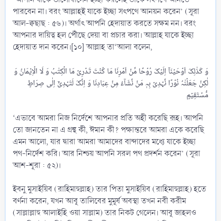
পারবেন না। বরং আল্লাহই যাকে ইচ্ছা সৎপথে আনয়ন করেন’ (সূরা
আল-ক্বছাছ : ৫৬)। অর্থাৎ আপনি হেদায়াত করতে সক্ষম নন। বরং
আপনার দায়িত্ব হল পৌঁছে দেয়া বা প্রচার করা। আল্লাহ যাকে ইচ্ছা
হেদায়াত দান করেন।[১০] আল্লাহ তা‘আলা বলেন,
وَ کَذٰلِکَ اَوۡحَیۡنَاۤ اِلَیۡکَ رُوۡحًا مِّنۡ اَمۡرِنَا مَا کُنۡتَ تَدۡرِیۡ مَا الۡکِتٰبُ وَ لَا الۡاِیۡمَانُ وَ
لٰکِنۡ جَعَلۡنٰہُ نُوۡرًا نَّہۡدِیۡ بِہٖ مَنۡ نَّشَآءُ مِنۡ عِبَادِنَا وَ اِنَّکَ لَتَہۡدِیۡۤ اِلٰی صِرَاطٍ
‘এভাবে আমরা নিজ নির্দেশে আপনার প্রতি অহী করেছি রূহ। আপনি
তো জানতেন না এ গ্রন্থ কী, ঈমান কী? পক্ষান্তরে আমরা একে করেছি
এমন আলো, যার দ্বারা আমরা আমাদের বান্দাদের মধ্যে যাকে ইচ্ছা
পথ-নির্দেশ করি। আর নিশ্চয় আপনি সরল পথ প্রদর্শন করেন’ (সূরা
আশ-শূরা : ৫২)।
ইবনু মুসাইয়িব (রাহিমাহুল্লাহ) তার পিতা মুসাইয়িব (রাহিমাহুল্লাহ) হতে
বর্ণনা করেন, যখন আবূ তালিবের মুমূর্ষ অবস্থা তখন নবী করীম
(সাল্লাল্লাহু আলাইহি ওয়া সাল্লাম) তার নিকট গেলেন। আবূ জাহলও