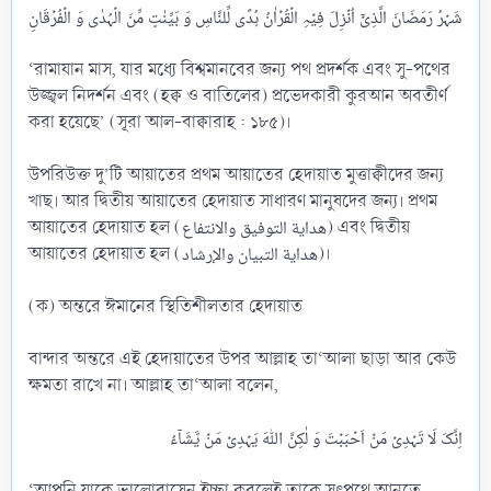
‘রামাযান মাস, যার মধ্যে বিশ্বমানবের জন্য পথ প্রদর্শক এবং সু-পথের
উজ্জ্বল নিদর্শন এবং (হক্ব ও বাতিলের) প্রভেদকারী কুরআন অবতীর্ণ
করা হয়েছে’ (সূরা আল-বাক্বারাহ : ১৮৫)।
উপরিউক্ত দু’টি আয়াতের প্রথম আয়াতের হেদায়াত মুত্তাক্বীদের জন্য
খাছ। আর দ্বিতীয় আয়াতের হেদায়াত সাধারণ মানুষদের জন্য। প্রথম
আয়াতের হেদায়াত হল (هداية التوفيق والانتفاع) এবং দ্বিতীয়
আয়াতের হেদায়াত হল (هداية التبيان والإرشاد)।
(ক) অন্তরে ঈমানের স্থিতিশীলতার হেদায়াত
বান্দার অন্তরে এই হেদায়াতের উপর আল্লাহ তা‘আলা ছাড়া আর কেউ
ক্ষমতা রাখে না। আল্লাহ তা‘আলা বলেন,
‘আপনি যাকে ভালোবাসেন ইচ্ছা করলেই তাকে সৎপথে আনতে