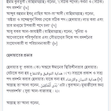
ইমাম কুরতুবী (রাহিমাহুল্লাহ) বলেন, ‘(সঠিক পথের) বর্ণনা ও (সঠিক)
পথ প্রদর্শন’।[৬]
আব্দুর রহমান ইবনু নাছির আস-সা‘আদী (রাহিমাহুল্লাহ) বলেন,
‘ভ্রষ্টতা ও সন্দেহপূর্ণ বিষয় থেকে সঠিক পথ (হেদায়াত) লাভ করা এবং
তার মাধ্যমে উপকারী পথে চলা’।[৭]
আবূ বকর আল-জাযাইরী (রাহিমাহুল্লাহ) বলেন, ‘দুনিয়া ও
আখেরাতের পরিপূর্ণতার এবং সৌভাগ্যের দিকে পথ প্রদর্শনের
সংযোগকারী বা পরিচালনাকারী’।[৮]
হেদায়াতের প্রকার
হেদায়াত দু’ প্রকার। (ক) অন্তরে ঈমানের স্থিতিশীলতার হেদায়াত।
যেটাকে বলা হয় هداية التوفيق والانتفاع । (খ) সত্যকে প্রকাশ ও সত্য
পথ প্রদর্শন করার হেদায়াত। যাকে বলা হয় هداية التبيان والإرشاد।[৯]
আল্লাহ তা‘আলা বলেন, ہُدًی لِّلۡمُتَّقِیۡنَ ‘এটা (কুরআন) মুত্তাক্বীদের জন্য
পথপ্রদর্শক’ (সূরা আল-বাক্বারাহ : ২)।
আল্লাহ তা‘আলা বলেন,