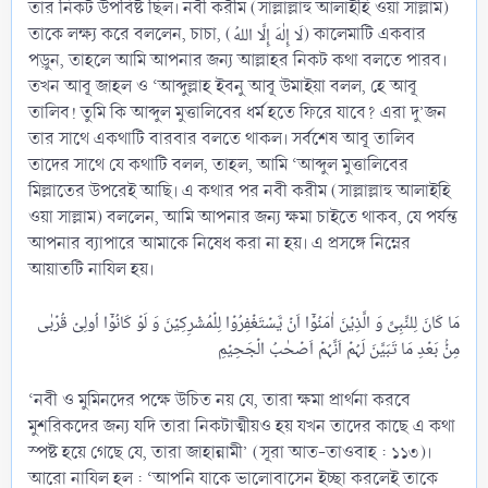
তার নিকট উপবিষ্ট ছিল। নবী করীম (সাল্লাল্লাহু আলাইহি ওয়া সাল্লাম)
তাকে লক্ষ্য করে বললেন, চাচা, (لَا إِلٰهَ إِلَّا اللهُ) কালেমাটি একবার
পড়ুন, তাহলে আমি আপনার জন্য আল্লাহর নিকট কথা বলতে পারব।
তখন আবূ জাহল ও ‘আব্দুল্লাহ ইবনু আবূ উমাইয়া বলল, হে আবূ
তালিব! তুমি কি আব্দুল মুত্তালিবের ধর্ম হতে ফিরে যাবে? এরা দু’জন
তার সাথে একথাটি বারবার বলতে থাকল। সর্বশেষ আবূ তালিব
তাদের সাথে যে কথাটি বলল, তাহল, আমি ‘আব্দুল মুত্তালিবের
মিল্লাতের উপরেই আছি। এ কথার পর নবী করীম (সাল্লাল্লাহু আলাইহি
ওয়া সাল্লাম) বললেন, আমি আপনার জন্য ক্ষমা চাইতে থাকব, যে পর্যন্ত
আপনার ব্যাপারে আমাকে নিষেধ করা না হয়। এ প্রসঙ্গে নিম্নের
আয়াতটি নাযিল হয়।
مَا کَانَ لِلنَّبِیِّ وَ الَّذِیۡنَ اٰمَنُوۡۤا اَنۡ یَّسۡتَغۡفِرُوۡا لِلۡمُشۡرِکِیۡنَ وَ لَوۡ کَانُوۡۤا اُولِیۡ قُرۡبٰی
‘নবী ও মুমিনদের পক্ষে উচিত নয় যে, তারা ক্ষমা প্রার্থনা করবে
মুশরিকদের জন্য যদি তারা নিকটাত্মীয়ও হয় যখন তাদের কাছে এ কথা
স্পষ্ট হয়ে গেছে যে, তারা জাহান্নামী’ (সূরা আত-তাওবাহ : ১১৩)।
আরো নাযিল হল : ‘আপনি যাকে ভালোবাসেন ইচ্ছা করলেই তাকে