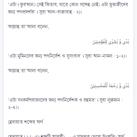
‘এটা (কুরআন) সেই কিতাব, যাতে কোন সন্দেহ নেই। এটা মুত্তাক্বীদের
জন্য পথপ্রদর্শক’ (সূরা আল-বাক্বারাহ : ২)।
আল্লাহ তা‘আলা বলেন,
‘এটা মুমিনদের জন্য পথনির্দেশ ও সুসংবাদ’ (সূরা আন-নামল : ১-২)।
আল্লাহ তা‘আলা বলেন,
‘এটা সৎকর্মপরায়ণদের জন্য পথনির্দেশক ও রহমত’ (সূরা লুক্বমান :
২-৩)।
হেদায়াত শব্দের অর্থ
হেদায়াত (الهداية) শব্দটি আরবী। الهدى মাছদার থেকে উৎপত্তি। অর্থ