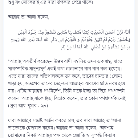
শুধু সৎ লোকেরাই এর দ্বারা উপকার পেয়ে থাকে।
আল্লাহ তা‘আলা বলেন,
اَللّٰہُ نَزَّلَ اَحۡسَنَ الۡحَدِیۡثِ کِتٰبًا مُّتَشَابِہًا مَّثَانِیَ تَقۡشَعِرُّ مِنۡہُ جُلُوۡدُ الَّذِیۡنَ
یَخۡشَوۡنَ رَبَّہُمۡ ثُمَّ تَلِیۡنُ جُلُوۡدُہُمۡ وَ قُلُوۡبُہُمۡ اِلٰی ذِکۡرِ اللّٰہِ ذٰلِکَ ہُدَی اللّٰہِ یَہۡدِیۡ
‘আল্লাহ অবতীর্ণ করেছেন উত্তম বাণী সম্বলিত এমন এক গ্রন্থ, যাতে
পারস্পরিক সাদৃশ্যপূর্ণ একই কথা নানাভাবে বার বার বলা হয়েছে।
এতে যারা তাদের প্রতিপালককে ভয় করে, তাদের চামড়ার (লোম)
খাড়া হয়, অতঃপর তাদের দেহ-মন আল্লাহর স্মরণের প্রতি নরম হয়ে
যায়। এটিই আল্লাহর পথনির্দেশ, তিনি যাকে ইচ্ছা তা দিয়ে পথপ্রদর্শন
করেন। আল্লাহ যাকে ইচ্ছা বিভ্রান্ত করেন, তার কোন পথপ্রদর্শক নেই’
(সূরা আয-যুমার : ২৩)।
যারা আল্লাহর সন্তুষ্টি অর্জন করতে চায়, এর দ্বারা আল্লাহ তা‘আলা
তাদেরকে হেদায়াত করেন। আল্লাহ তা‘আলা বলেন, ‘অবশ্যই
তোমাদের নিকট আল্লাহর পক্ষ থেকে জ্যোতি ও সুস্পষ্ট কিতাব