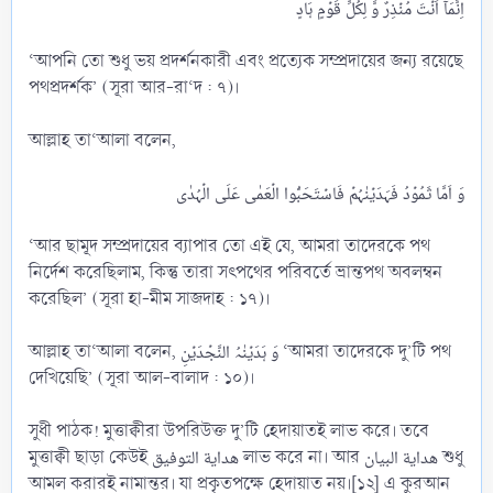
‘আপনি তো শুধু ভয় প্রদর্শনকারী এবং প্রত্যেক সম্প্রদায়ের জন্য রয়েছে
পথপ্রদর্শক’ (সূরা আর-রা‘দ : ৭)।
আল্লাহ তা‘আলা বলেন,
‘আর ছামূদ সম্প্রদায়ের ব্যাপার তো এই যে, আমরা তাদেরকে পথ
নির্দেশ করেছিলাম, কিন্তু তারা সৎপথের পরিবর্তে ভ্রান্তপথ অবলম্বন
করেছিল’ (সূরা হা-মীম সাজদাহ : ১৭)।
আল্লাহ তা‘আলা বলেন, وَ ہَدَیۡنٰہُ النَّجۡدَیۡنِ ‘আমরা তাদেরকে দু’টি পথ
দেখিয়েছি’ (সূরা আল-বালাদ : ১০)।
সুধী পাঠক! মুত্তাক্বীরা উপরিউক্ত দু’টি হেদায়াতই লাভ করে। তবে
মুত্তাক্বী ছাড়া কেউই هداية التوفيق লাভ করে না। আর هداية البيان শুধু
আমল করারই নামান্তর। যা প্রকৃতপক্ষে হেদায়াত নয়।[১২] এ কুরআন