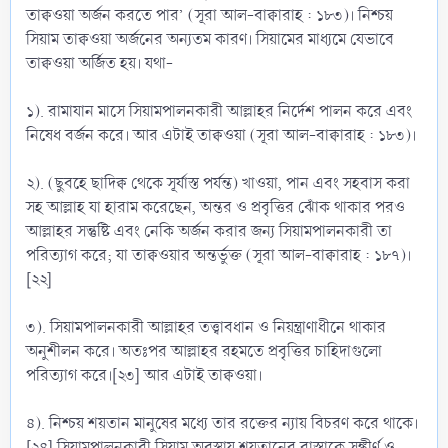
তাক্বওয়া অর্জন করতে পার’ (সূরা আল-বাক্বারাহ : ১৮৩)। নিশ্চয়
সিয়াম তাক্বওয়া অর্জনের অন্যতম কারণ। সিয়ামের মাধ্যমে যেভাবে
তাক্বওয়া অর্জিত হয়। যথা-
১). রামাযান মাসে সিয়ামপালনকারী আল্লাহর নির্দেশ পালন করে এবং
নিষেধ বর্জন করে। আর এটাই তাক্বওয়া (সূরা আল-বাক্বারাহ : ১৮৩)।
২). (ছুবহে ছাদিক্ব থেকে সূর্যাস্ত পর্যন্ত) খাওয়া, পান এবং সহবাস করা
সহ আল্লাহ যা হারাম করেছেন, অন্তর ও প্রবৃত্তির ঝোঁক থাকার পরও
আল্লাহর সন্তুষ্টি এবং নেকি অর্জন করার জন্য সিয়ামপালনকারী তা
পরিত্যাগ করে; যা তাক্বওয়ার অন্তর্ভুক্ত (সূরা আল-বাক্বারাহ : ১৮৭)।
[২২]
৩). সিয়ামপালনকারী আল্লাহর তত্ত্বাবধান ও নিয়ন্ত্রাণাধীনে থাকার
অনুশীলন করে। অতঃপর আল্লাহর রহমতে প্রবৃত্তির চাহিদাগুলো
পরিত্যাগ করে।[২৩] আর এটাই তাক্বওয়া।
৪). নিশ্চয় শয়তান মানুষের মধ্যে তার রক্তের ন্যায় বিচরণ করে থাকে।
[২৪] সিয়ামপালনকারী সিয়াম অবস্থায় শয়তানের রাস্তাকে সঙ্কীর্ণ ও