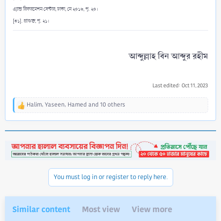
এ্যান্ড রিফরমেশন সেন্টার, ঢাকা, মে ২০১৬, পৃ. ২০।
[৩১]. প্রাগুক্ত, পৃ. ২১।
আব্দুল্লাহ বিন আব্দুর রহীম​
Last edited:
Oct 11, 2023
Halim
,
Yaseen
,
Hamed
and 10 others
R
e
a
c
t
i
o
n
You must log in or register to reply here.
s
:
Similar content
Most view
View more