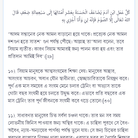
كُلُّ عَمَلِ ابْنِ آدَمَ يُضَاعَفُ الْحَسَنَةُ بِعَشْرِ أَمْثَالِهَا إِلَى سَبْعِمِائَةِ ضِعْفٍ قَالَ
‘আদম সন্তানের নেক আমল বাড়ানো হয়ে থাকে। প্রত্যেক নেক আমল
দশগুণ হতে সাতশ’ গুণ পর্যন্ত পৌঁছে। আল্লাহ তা‘আলা বলেন, তবে
সিয়াম ব্যতীত। কারণ সিয়াম আমারই জন্য পালন করা হয় এবং তার
প্রতিদান আমিই দিব’।[২৯]
১০). সিয়াম মানুষকে আত্মসংযমের শিক্ষা দেয়। মানুষের আহার,
অসংযত আচরণ, অবাধ যৌন স্বাধীনতা, স্বেচ্ছাচারিতাকে নিয়ন্ত্রণ করে।
পূর্ণ এক মাস সময়ের এ সংযম মেনে চলার ট্রেনিং বা অভ্যাস তাকে
গোটা বছর সংযমী হয়ে চলতে উদ্বুদ্ধ করে। এভাবে প্রতি বছরের এক
মাস ট্রেনিং তার পূর্ণ জীবনকে সংযমী করে গড়ে তোলে।[৩০]
১১). সাধারণত মানুষের চিত্ত সর্বদা চঞ্চল থাকে। তার মন সব সময়
লোভনীয় জিনিস পাওয়ার জন্য অস্থির থাকে। এ চাহিদা পূরণে সে বৈধ-
অবৈধ, ন্যায়-অন্যায়ের পার্থক্য পর্যন্ত ভুলে যায়। সে জন্য চিত্তের চাহিদা
পূরণের ব্যাপারে নিয়ন্ত্রণ থাকা দরকার। একমাত্র ছবর বা ধৈর্যের শিক্ষার