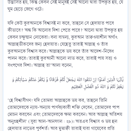
উদ্ভাসিত হয়, কিন্তু কেবল সেই মানুষই সেই আলো দ্বারা উপকৃত হয়, যে
ঘুম ছেড়ে জেগে ওঠে।
যদি কেউ কুরআনকে বিশ্বাসই না করে, তাহলে সে হেদায়াত পাবে
কীভাবে? অন্ধ কি আলোর দিশা পেতে পারে? আলো দ্বারা উপকৃত হয়
কেবল চক্ষুষ্মান লোকেরা। বলা বাহুল্য, কুরআন তাক্বওয়াশীল অর্থাৎ
আল্লাহভীরুদের জন্য হেদায়াত। যেহেতু তারাই আল্লাহ ও তাঁর
কুরআনকে বিশ্বাস করে। আল্লাহকে ভয় করে তাঁর আদেশ-নিষেধ
পালন করে। তারাই কুরআনী আলো লাভ করে, তারাই পায় সত্য ও
সৎপথের দিশা। আল্লাহ তা‘আলা বলেন,
یٰۤاَیُّہَا الَّذِیۡنَ اٰمَنُوۡۤا اِنۡ تَتَّقُوا اللّٰہَ یَجۡعَلۡ لَّکُمۡ فُرۡقَانًا وَّ یُکَفِّرۡ عَنۡکُمۡ سَیِّاٰتِکُمۡ وَ
‘হে বিশ্বাসীগণ! যদি তোমরা আল্লাহকে ভয় কর, তাহলে তিনি
তোমাদেরকে ন্যায়-অন্যায় পার্থক্যকারী শক্তি দেবেন, তোমাদের পাপ
মোচন করবেন এবং তোমাদেরকে ক্ষমা করবেন। আর আল্লাহ অতিশয়
অনুগ্রহশীল’ (সূরা আল-আনফাল : ২৯)। অতএব বিশ্বাস ও ভয় হল
হেদায়াত লাভের পূর্বশর্ত। আর মুত্তাক্বী তারাই যারা গায়েবের প্রতি