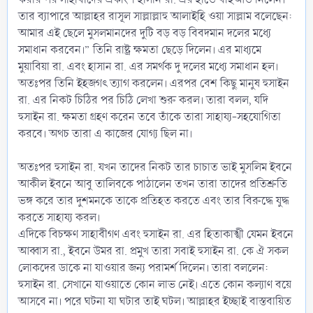
তার ব্যাপারে আল্লাহর রাসূল সাল্লাল্লাহু আলাইহি ওয়া সাল্লাম বলেছেন:
আমার এই ছেলে মুসলমানদের দুটি বড় বড় বিবদমান দলের মধ্যে
সমাধান করবেন।” তিনি রাষ্ট্র ক্ষমতা ছেড়ে দিলেন। এর মাধ্যমে
মুয়াবিয়া রা. এবং হাসান রা. এর সমর্থক দু দলের মধ্যে সমাধান হল।
অতঃপর তিনি ইহজগৎ ত্যাগ করলেন। এরপর বেশ কিছু মানুষ হুসাইন
রা. এর নিকট চিঠির পর চিঠি লেখা শুরু করল। তারা বলল, যদি
হুসাইন রা. ক্ষমতা গ্রহণ করেন তবে তাঁকে তারা সাহায্য-সহযোগিতা
করবে। অথচ তারা এ কাজের যোগ্য ছিল না।
অতঃপর হুসাইন রা. যখন তাদের নিকট তার চাচাত ভাই মুসলিম ইবনে
আকীল ইবনে আবু তালিবকে পাঠালেন তখন তারা তাদের প্রতিশ্রুতি
ভঙ্গ করে তার দুশমনকে তাকে প্রতিহত করতে এবং তার বিরুদ্ধে যুদ্ধ
করতে সাহায্য করল।
এদিকে বিচক্ষণ সাহাবীগণ এবং হুসাইন রা. এর হিতাকাঙ্খী যেমন ইবনে
আব্বাস রা., ইবনে উমর রা. প্রমুখ তারা সবাই হুসাইন রা. কে ঐ সকল
লোকদের ডাকে না যাওয়ার জন্য পরামর্শ দিলেন। তারা বললেন:
হুসাইন রা. সেখানে যাওয়াতে কোন লাভ নেই। এতে কোন কল্যাণ বয়ে
আসবে না। পরে ঘটনা যা ঘটার তাই ঘটল। আল্লাহর ইচ্ছাই বাস্তবায়িত