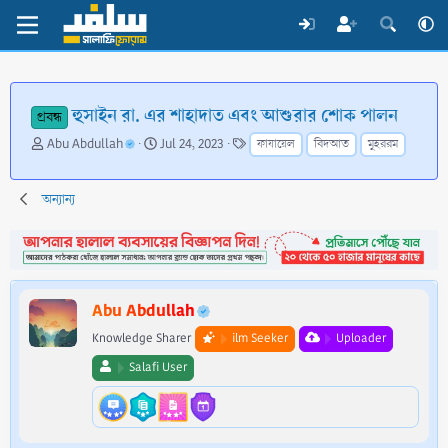
হুসাইন রা. এর শাহাদাত এবং আশুরার শোক পালন
প্রবন্ধ
T
S
T
Abu Abdullah
Jul 24, 2023
ফাযায়েল
বিদআত
মুহররম
h
t
a
r
a
g
e
r
s
অন্যান্য
a
t
d
d
s
a
t
t
a
e
Abu Abdullah
r
t
Knowledge Sharer
ilm Seeker
Uploader
e
Salafi User
r