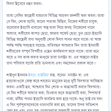
দিবস হিসেবে গ্রহণ করল।
তারা সেদিন জাহেলী যামানার বিভিন্ন আচরণ প্রদর্শনী শুরু করল। তারা
সে দিন, শোক র‍্যালি, কালো পতাকা মিছিল, নিজের শরীরে চাবুক,
তলোয়ার ইত্যাদি ধারালো অস্ত্র দ্বারা দিয়ে জখম, নিজেদের গালে
আঘাত, শরীরের কাপড় ছেড়া, জামার পকেট ছেড়া, চুল ছেড়া ইত্যাদি
বিভিন্ন জাহেলী প্রথা অনুযায়ী শোক দিবস পালন করে থাকে। যা আজ
পর্যন্ত পর্যন্ত অব্যাহত রয়েছে। প্রতিবছর আশুরার দিন তারা ইসলামী
শরীয়তের সম্পূর্ণ বিপরীত এহেন কার্যকলাপ করে থাকে। তারা মনে
করে এ সব কাজ করার মাধ্যমে তারা হুসাইন রা. এর আহলে বাইত
তথা পরিবার বর্গের প্রতি ভালবাসা এবং সমবেদনা প্রকাশ করে!!
শাইখুল ইসলাম
ইবনে তাইমিয়া
রাহ. বলেন: হুসাইন রা. এর
হত্যাকাণ্ডকে কেন্দ্র করে শয়তান মানুষের মধ্যে দুটি বিদআত আবিষ্কার
করল। একটি হল, আশুরার দিন শোক ও কান্নাকাটি করার বিদআত।
যে দিন শরীরে আঘাত করা, চিৎকার করে কান্নাকাটি করা, পিপাষার্ত
থাকা, মর্সিয়া পালন ইত্যাদি কার্যক্রম করা হয়ে থাকে। শুধু তাই নয় বরং
এ দিন পূর্বপুরুষদেরকে গালাগালি করা হয়, তাদের উপর অভিশাপ
দেয়া হয় এবং এমন সব লোকদেরকে অপরাধী সাব্যস্ত করা হয় যারা