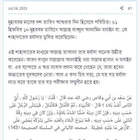
Jul 24, 2023
#1
মুহাররম মাসের দশ তারিখ আশুরার দিন হিসেবে পরিচিত। ৬১
হিজরির ১০ মুহররম তারিখে আল্লাহ রাব্বুল আলামিন হুসাইন রা. কে
শাহাদাতের মর্যাদায় ভূষিত করেছিলেন।
এই শাহাদাতের মাধ্যমে আল্লাহ তাআলা তার মর্যাদা অনেক উন্নীত
করেছেন। কারণ রাসূল সাল্লাল্লাহু আলাইহি ওয়া সাল্লাম হাসান ও হুসাইন
রা. এর ব্যাপারে এ শুভ সংবাদ প্রদান করে গেছেন যে, তারা হবেন
জান্নাতের যুবকদের নেতা। আর এ কথা চির সত্য, যে যত বড় মর্যাদা
লাভ করে তাকে তত বড় পরীক্ষার সম্মুখীন হতে হয়।
عَنْ سَعْد بن أبي وقاص رضي الله عنه قَالَ : قُلْتُ : يَا رَسُولَ اللَّهِ , أَيُّ
النَّاسِ أَشَدُّ بَلاءً ؟ قَالَ : الأَنْبِيَاءُ , ثُمَّ الأَمْثَلُ فَالأَمْثَلُ , فَيُبْتَلَى الرَّجُلُ عَلَى
حَسَبِ دِينِهِ , فَإِنْ كَانَ دِينُهُ صُلْبًا اشْتَدَّ بَلاؤُهُ , وَإِنْ كَانَ فِي دِينِهِ رِقَّةٌ
ابْتُلِيَ عَلَى حَسَبِ دِينِهِ , فَمَا يَبْرَحُ الْبَلاءُ بِالْعَبْدِ حَتَّى يَتْرُكَهُ يَمْشِي عَلَى
الأَرْضِ مَا عَلَيْهِ خَطِيئَةٌ . صححه الألباني في السلسلة الصحيحة (143) .​