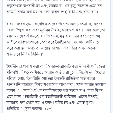
প্রকৃতপক্ষে অপরাধী নয় এবং হুসাইন রা. এর মৃত্যু সংক্রান্ত এমন সব
কাহিনী বয়ান করা হয় যেগুলো অধিকাংশই মিথ্যা এবং বানোয়াট।
যারা এসবের সূচনা করেছিল তাদের উদ্দেশ্য ছিল ফেতনা-ফ্যাসাদের
দরজা উন্মুক্ত করা এবং মুসলিম উম্মাহকে বিভক্ত করা। এসব কাজ তো
মুসলামানদের ঐকমত্যে ওয়াজিব নয়, মুস্তাহাবও নয় বরং এতে শুধু
অতীতের বিপদাপদকে কেন্দ্র করে ধৈর্যহীনতা এবং কান্নাকাটি নতুন
করে করা হয়। অথচ তা আল্লাহ তাআলা এবং তাঁর রাসূল কর্তৃক
শক্তভাবে নিষিদ্ধ জিনিস।”
ধৈর্য হীনতা প্রকাশ করা বা চিৎকার-কান্নাকাটি করা ইসলামী শরীয়তের
পরিপন্থী। বিপদে-মসিবতে আল্লাহ ও তাঁর রাসুলের নির্দেশ হল, ধৈর্যের
পরিচয় দেয়া, ‘ইন্নাল্লিাহি ওয়া ইন্না ইলাইহি রাজিঊন’ পাঠ করার
পাশাপাশি আল্লাহর নিকট সওয়াবের আশা করা। যেমন আল্লাহ তাআলা
বলেন: “…আর ধৈর্য ধারণকারীদেরকে শুভ সংবাদ দাও। যারা বিপদ
এলে বলে: “ইন্নাল্লিাহি ওয়া ইন্নালিল্লাইহি রাজিঊন। এদের উপরই
আল্লাহর পক্ষ থেকে দয়া ও করুণা বর্ষিত হয় এবং এরাই সুপথে
প্রতিষ্ঠিত।” (সূরা বাকারা: ১৫৫)