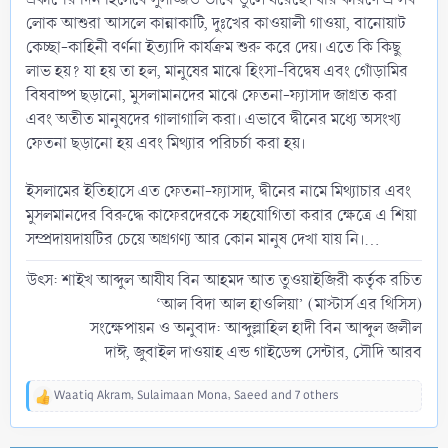
লোক আশুরা আসলে কান্নাকাটি, দুঃখের কাওয়ালী গাওয়া, বানোয়াট
কেচ্ছা-কাহিনী বর্ণনা ইত্যাদি কার্যক্রম শুরু করে দেয়। এতে কি কিছু
লাভ হয়? যা হয় তা হল, মানুষের মাঝে হিংসা-বিদ্বেষ এবং গোঁড়ামির
বিষবাষ্প ছড়ানো, মুসলামানদের মাঝে ফেতনা-ফ্যাসাদ জাগ্রত করা
এবং অতীত মানুষদের গালাগালি করা। এভাবে দ্বীনের মধ্যে অসংখ্য
ফেতনা ছড়ানো হয় এবং মিথ্যার পরিচর্চা করা হয়।
ইসলামের ইতিহাসে এত ফেতনা-ফ্যাসাদ, দ্বীনের নামে মিথ্যাচার এবং
মুসলমানদের বিরুদ্ধে কাফেরদেরকে সহযোগিতা করার ক্ষেত্রে এ শিয়া
সম্প্রদায়দায়টির চেয়ে অগ্রগণ্য আর কোন মানুষ দেখা যায় নি।...
উৎস: শাইখ আব্দুল আযীয বিন আহমদ আত তুওয়াইজিরী কর্তৃক রচিত
‘আল বিদা আল হাওলিয়া’ (মাস্টার্স এর থিসিস)
সংক্ষেপায়ন ও অনুবাদ: আব্দুল্লাহিল হাদী বিন আব্দুল জলীল
দাঈ, জুবাইল দাওয়াহ এন্ড গাইডেন্স সেন্টার, সৌদি আরব​
Waatiq Akram
,
Sulaimaan Mona
,
Saeed
and 7 others
R
e
a