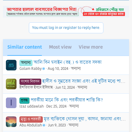
c
t
i
o
n
You must log in or register to reply here.
s
:
Similar content
Most view
View more
আলি বিন হুসাইন (রহ.) ও রাতের সদকা
অন্যান্য
Golam Rabby
Aug 10, 2024
অন্যান্য
হাদীস ও সুন্নতের সংজ্ঞা এবং এই দুটির মধ্যে পার্থক্য
সংশয় নিরসন
ইশতিয়াক ইবনে ইলিয়াছ
Jun 12, 2024
অন্যান্য
পরকীয়া মানে কি এবং পরকীয়ার শাস্তি কি?
প্রবন্ধ
I
Izaz uddawlah
Dec 25, 2024
অন্যান্য
মৃত ব্যক্তিকে গোসল দুয়া , কাফন, জানাযা এবং দাফন সম্পন্ন করা
মৃত্যু ও পরবর্তী
Abu Abdullah
Jun 9, 2023
অন্যান্য