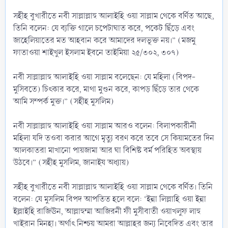
সহীহ বুখারীতে নবী সাল্লাল্লাহু আলাইহি ওয়া সাল্লাম থেকে বর্ণিত আছে,
তিনি বলেন: যে ব্যক্তি গালে চপেটাঘাত করে, পকেট ছিঁড়ে এবং
জাহেলিয়াতের মত আহবান করে আমাদের দলভূক্ত নয়।” (মজমু
ফাতাওয়া শাইখুল ইসলাম ইবনে তাইমিয়া ২৫/৩০২, ৩০৭)
নবী সাল্লাল্লাহু আলাইহি ওয়া সাল্লাম বলেছেন: যে মহিলা (বিপদ-
মুসিবতে) চিৎকার করে, মাথা মুণ্ডন করে, কাপড় ছিঁড়ে তার থেকে
আমি সম্পর্ক মুক্ত।” (সহীহ মুসলিম)
নবী সাল্লাল্লাহু আলাইহি ওয়া সাল্লাম আরও বলেন: বিলাপকারীনী
মহিলা যদি তওবা করার আগে মৃত্যু বরণ করে তবে সে কিয়ামতের দিন
আলকাতরা মাখানো পায়জামা আর ঘা বিশিষ্ট বর্ম পরিহিত অবস্থায়
উঠবে।” (সহীহ মুসলিম, জানাইয অধ্যায়)
সহীহ বুখারীতে নবী সাল্লাল্লাহু আলাইহি ওয়া সাল্লাম থেকে বর্ণিত। তিনি
বলেন: যে মুসলিম বিপদ আপতিত হলে বলে: ‘ইন্না লিল্লাহি ওয়া ইন্না
ইল্লাইহি রাজিঊন, আল্লাহুম্মা আজিরনী ফী মুসীবাতী ওয়াখলুফ লাহু
খাইরান মিনহা। অর্থাৎ নিশ্চয় আমরা আল্লাহর জন্য নিবেদিত এবং তার