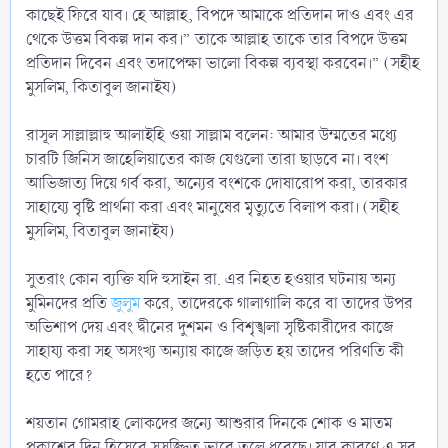
কাছেই ফিরে যাব। হে আল্লাহ, বিপদে আমাকে প্রতিদান দাও এবং এর
থেকে উত্তম বিকল্প দান কর।” তাকে আল্লাহ তাকে তার বিপদে উত্তম
প্রতিদান দিবেন এবং তদাপেক্ষা ভালো বিকল্প ব্যবস্থা করবেন।” (সহীহ
মুসলিম, কিতাবুল জানাইয)
রাসূল সাল্লাল্লাহু আলাইহি ওয়া সাল্লাম বলেন: আমার উম্মতের মধ্যে
চারটি জিনিস জাহেলিয়াতের কাজ যেগুলো তারা ছাড়বে না। বংশ
আভিজাত্য দিয়ে গর্ব করা, অন্যের বংশকে দোষারোপ করা, তারকার
সাহায্যে বৃষ্টি প্রার্থনা করা এবং মানুষের মৃত্যুতে বিলাপ করা। (সহীহ
মুসলিম, বিতাবুল জানাইয)
সুতরাং কোন ব্যক্তি যদি হুসাইন রা. এর নিহত হওয়ার ঘটনায় অন্য
মুমিনদের প্রতি
জুলুম
করে, তাদেরকে গালাগালি করে বা তাদের উপর
অভিশাপ দেয় এবং দ্বীনের দুশমন ও বিশৃঙ্খলা সৃষ্টিকারীদের কাজে
সাহায্য করা সহ অসংখ্য অন্যায় কাজে জড়িত হয় তাদের পরিণতি কী
হতে পারে?
শয়তান গোমরাহ লোকদের জন্যে আশুরার দিনকে শোক ও মাতম
প্রকাশের দিন হিসেবে সুসজ্জিত ভাবে তুলে ধরেছে। যার কারণে এ সব