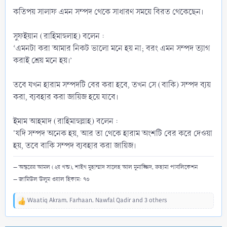
কতিপয় সালাফ এমন সম্পদ থেকে সাধারণ সময়ে বিরত থেকেছেন।
সুফইয়ান (রাহিমাহুলাহ) বলেন :
‘এমনটা করা আমার নিকট ভালো মনে হয় না; বরং এমন সম্পদ ত্যাগ
করাই শ্রেয় মনে হয়।’
তবে যখন হারাম সম্পদটি বের করা হবে, তখন সে (বাকি) সম্পদ ব্যয়
করা, ব্যবহার করা জায়িজ হয়ে যাবে।
ইমাম আহমাদ (রাহিমাহুল্লাহ) বলেন :
'যদি সম্পদ অনেক হয়, আর তা থেকে হারাম অংশটি বের করে দেওয়া
হয়, তবে বাকি সম্পদ ব্যবহার করা জায়িজ।
– অন্তরের আমল (২য় খন্ড), শাইখ মুহাম্মাদ সালেহ আল মুনাজ্জিদ, রুহামা পাবলিকেশন
– জামিউল উলুম ওয়াল হিকাম: ৭০
Waatiq Akram
,
Farhaan
,
Nawfal Qadir
and 3 others
R
e
a