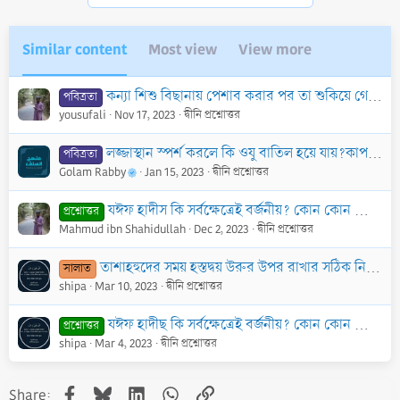
:
Similar content
Most view
View more
কন্যা শিশু বিছানায় পেশাব করার পর তা শুকিয়ে গেলে তার উপর শয়ন করলে শরীর নাপাক হয়ে যাবে কি? আর উক্ত বিছানা না ধুয়ে তার উপর সালাত আদায় করা যাবে?
পবিত্রতা
yousufali
Nov 17, 2023
দ্বীনি প্রশ্নোত্তর
লজ্জাস্থান স্পর্শ করলে কি ওযু বাতিল হয়ে যায়?কাপড়ের উপর দিয়ে স্পর্শ করা আর সরাসরি স্পর্শ করার হুকুম কি সমান ?
পবিত্রতা
Golam Rabby
Jan 15, 2023
দ্বীনি প্রশ্নোত্তর
যঈফ হাদীস কি সর্বক্ষেত্রেই বর্জনীয়? কোন কোন ক্ষেত্রে যঈফ হাদীসের উপর আমল করা যাবে কি?
প্রশ্নোত্তর
Mahmud ibn Shahidullah
Dec 2, 2023
দ্বীনি প্রশ্নোত্তর
তাশাহহুদের সময় হস্তদ্বয় উরুর উপর রাখার সঠিক নিয়ম কি? বিস্তারিত জানতে চাই।
সালাত
shipa
Mar 10, 2023
দ্বীনি প্রশ্নোত্তর
যঈফ হাদীছ কি সর্বক্ষেত্রেই বর্জনীয়? কোন কোন ক্ষেত্রে যঈফ হাদীছের উপর আমল করা যাবে কি?
প্রশ্নোত্তর
shipa
Mar 4, 2023
দ্বীনি প্রশ্নোত্তর
Facebook
Bluesky
LinkedIn
WhatsApp
Link
Share: