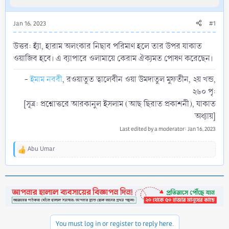
Jan 16, 2023
#1
উত্তর: হ্যাঁ, হারাম অলংকার নিছাব পরিমাণ হলে তার উপর যাকাত
ওয়াজিব হবে। এ ব্যাপারে ওলামায়ে কেরাম ঐক্যমত পোষণ করেছেন।
-
ইমাম নববী
, রওয়াতুত ত্বালেবীন ওয়া উমদাতুল মুফতীন, ২য় খন্ড,
২৬০ পৃ:
[সূত্র: প্রশ্নোত্তরে আরকানুল ইসলাম (আছ ছিরাত প্রকাশনী), যাকাত
অধ্যায়]​
Last edited by a moderator:
Jan 16, 2023
Abu Umar
R
e
a
c
t
i
o
n
You must log in or register to reply here.
s