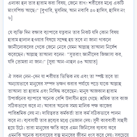
এলাকা হল তার হারাম করা বিষয়, জেনে রাখ! শরীরের মধ্যে একটি
মাংসপিন্ড আছে।” [বুখারি, মুসলিম, আন নবাবি ৪০ হাদিস, হাদিস নং
৬]
যে ব্যক্তি দিন রক্ষার ব্যাপারে যত্নবান তার নিকট যদি কোন বিষয়
হারাম হালাল হওয়ার বিষয়ে সন্দেহ হয় তবে না জানা থাকলে
জ্ঞানীলোকদের থেকে জেনে নেবে যেমন আল্লাহ তাআলা নির্দেশ
করেছেন। আল্লাহ তাআলা বলেন: “সুতরাং জ্ঞানীদের জিজ্ঞাসা কর,
যদি তোমরা না জান।” [সূরা আন-নাহল ৪৩ আয়াত]
ঐ সকল লেন-দেন যা শরীয়ত ভিত্তিক নয় এবং তা স্পষ্ট তবে তা
অন্যায়ভাবে মানুষের সম্পদ ভক্ষণ করার পর্যায়ে পড়ে যাকে আল্লাহ
তাআলা তা হারাম এবং নিষিদ্ধ করেছেন। মানুষ আজকাল হারাম
উপার্জনের ব্যাপারে অনেক বেশি উদাসীন হয়ে গেছে: শ্রমিক তার কাজ
সঠিকভাবে করে না। আবার অনেক সময় মালিক পক্ষ কাজের
পারিশ্রমিক দেয় না। দায়িত্বরত কর্মকর্তা তার কর্ম সঠিকভাবে পালন
করে না। ব্যবসায়ী তার দ্রব্যের মধ্যে ভেজাল দেয়। সুদী কারবারী সাহসী
হয়ে উঠে। তারা মানুষের ক্ষতি করে এমন জিনিসের ব্যবসা করে
এমনকি অনেক ব্যবসায়ের বস্তু মানুষের জীবন ধংস করে দেয়। সবচেয়ে