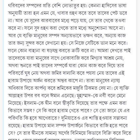
গরিবদের সম্পদের প্রতি বেশি লোভাতুর হয়। কেননা হাদিসের ভাষা
অনুযায়ী তারা হল এমন যে, খাবার গ্রহণ করে তবে তাদের পেট ভরে
না। আর যে সুদের কারবারের মধ্যে পড়ে যায়, সে তার থেকে তওবা
করে না। ফলে সুদ গ্রহণ করা থেকে তার মধ্যে অনুশোচনা আসে না।
আর যে ব্যক্তি মানুষের সম্পদ অন্যায়ভাবে ভক্ষণ করে, অন্যায় কাজ
তার জন্য সুন্দর করে দেখানো হয়। সে নিজে সেটিকে ভাল মনে করে।
ফলে কোন বাহানা বা ষড়যন্ত্র করতে ত্রুটি করে না। আমরা দেখতে পাই
তাদেরকে যারা মানুষের সাথে ধোকাবাজি করে মিথ্যার আশ্রয় নেয়,
অথবা শুনতে পাই তাদের সম্পর্কে যারা কোন কাজ করে দিয়ে তার
পরিবর্তে ঘুষ নেয় অথবা জমির দালালি করে পয়সা নেয় তাদের এই
হারাম উপায়ে অর্জন করতে অন্তর কাপে না। তারা মানুষের ন্যায্য
অধিকার দিতে কার্পণ্য করে শ্রমিকের মজুরি ঠিকমত দেয় না। যে ব্যক্তি
আল্লাহর উপর রব বলে ঈমান এনেছে। মুহাম্মাদ-কে নবী বলে মেনে
নিয়েছে। ইসলাম-কে দ্বীন বলে স্বীকৃতি দিয়েছে তার পক্ষে এমন করা
কিভাবে সম্ভব? সে কি করে হারাম খেতে পারে? সে তো জানে যে এর
পরিণতি কি হবে আখেরাতে? দুনিয়াতেও এর শাস্তি হওয়ার সম্ভাবনা
রয়েছে। হারাম উপায়ে মাল সম্পদ উপার্জনে কিভাবে রাজি হতে পারে
সে? সে তার দ্বীনকে সামান্য অর্থের বিনিময়ে কিভাবে বিক্রি করে দিতে