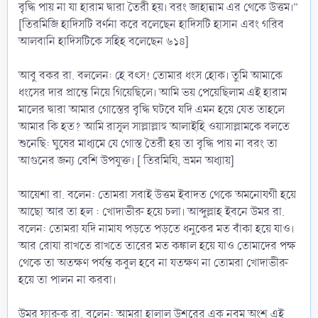
বৃদ্ধি পায় না যা হারাম দ্বারা তৈরী হয়। বরং জাহান্নাম এর থেকে উত্তম।”
[তিরমিজি হাদিসটি বর্ণনা করে বলেছেন হাদিসটি হাসান এবং গরিব
আলবানি হাদিসটিকে সহিহ বলেছেন ৬১৪]
আবু বকর রা. বললেন: হে বৎস! তোমার ধংস হোক। তুমি আমাকে
ধংসের দার প্রান্তে নিয়ে গিয়েছিলে। আমি ভয় পেয়েছিলাম এই হারাম
মালের দ্বারা আমার গোস্তের বৃদ্ধি ঘটবে যদি এমন হয়ে যেত তাহলে
আমার কি হত? আমি রাসূল সাল্লাল্লাহু আলাইহি ওয়াসাল্লামকে বলতে
শুনেছি: ঘুষের মাধ্যমে যে গোস্ত তৈরী হয় তা বৃদ্ধি পায় না বরং তা
আগুনের জন্য বেশি উপযুক্ত। [ তিরমিযি, ভ্রমন অধ্যায়]
আয়েশা রা. বলেন: তোমরা সবাই উত্তম ইবাদত থেকে অমনোযগী হয়ে
আছো আর তা হল : খোদাভীরু হয়ে চলা। আব্দুল্লাহ ইবনে উমর রা.
বলেন: তোমরা যদি নামায পড়তে পড়তে ধনুকের মত বাঁকা হয়ে যাও।
আর রোযা রাখতে রাখতে তারের মত কঙ্কাল হয়ে যাও তোমাদের পক্ষ
থেকে তা অতক্ষণ পর্যন্ত কবুল হবে না যতক্ষণ না তোমরা খোদাভীরু
হয়ে তা পালন না করবা।
উমর ফারুক রা. বলেন: আমরা হালাল উশরের এক নবম অংশ এই