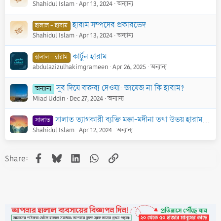
Shahidul Islam
Apr 13, 2024
অন্যান্য
হারাম সম্পদের প্রকারভেদ
হালাল - হারাম
Shahidul Islam
Apr 13, 2024
অন্যান্য
কার্টুন হারাম
হালাল - হারাম
abdulazizulhakimgrameen
Apr 26, 2025
অন্যান্য
সুর দিয়ে বক্তব্য দেওয়া: জায়েজ না কি হারাম?
অন্যান্য
Miad Uddin
Dec 27, 2024
অন্যান্য
সালাত ত্যাগকারী ব্যক্তি মক্কা-মদীনা তথা উভয় হারাম শরীফের এলাকায় ঢুকতে পারবে না
সালাত
Shahidul Islam
Apr 12, 2024
অন্যান্য
Facebook
Bluesky
LinkedIn
WhatsApp
Link
Share: