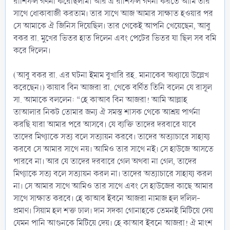
রাশিফল গণনা করেছিলাম। আর এ রাশিফল গণনা করতে আমি তার
সাথে ধোকাবাজী করতাম। তার সাথে আজ আমার সাক্ষাত হওয়ার পর
সে আমাকে ঐ জিনিস দিয়েছিল। তার থেকেই আপনি খেয়েছেন, আবু
বকর রা. মুখের ভিতর হাত দিলেন এবং পেটের ভিতর যা ছিল সব বমি
করে দিলেন।
(আবু বকর রা. এর ঘটনা ইমাম বুখারি রহ. মানাকেব অধ্যায়ে উল্লেখ
করেছেন।) কায়াব বিন আজরা রা. থেকে বর্ণিত তিনি বলেন যে রাসূল
সা. আমাকে বললেন: “হে কাআব বিন আজরা! আমি আল্লাহ
তাআলার নিকট তোমার জন্য ঐ সমস্ত শাসক থেকে আশ্রয় পার্থনা
করছি যারা আমার পরে আসবে। যে ব্যক্তি তাদের দরবারে যাবে
তাদের মিথ্যাকে সত্য বলে সত্যায়ন করবে। তাদের অত্যাচারে সাহায্য
করবে সে আমার সাথে নয়। আমিও তার সাথে নই। সে হাউজে আসতে
পারবে না। আর যে তাদের দরবারে গেল অথবা না গেল, তাদের
মিথ্যাকে সত্য বলে সত্যায়ন করল না। তাদের অত্যাচারে সাহায্য করল
না। সে আমার সাথে আমিও তার সাথে এবং সে হাউজের কাছে আমার
সাথে সাক্ষাত করবে। হে কাআব ইবনে আজরা নামাজ হল দলিল-
প্রমাণ। সিয়াম হল শক্ত ঢাল। দান সদকা গোনাহকে তেমনই মিটিয়ে দেয়
যেমন পানি আগুনকে মিটিয়ে দেয়। হে কাআব ইবনে আজরা! ঐ মাংশ