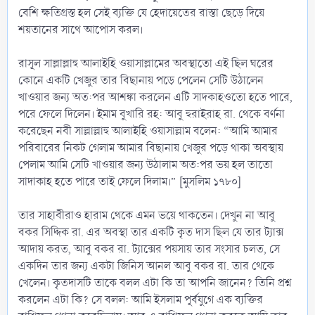
বেশি ক্ষতিগ্রস্ত হল সেই ব্যক্তি যে হেদায়েতের রাস্তা ছেড়ে দিয়ে
শয়তানের সাথে আপোস করল।
রাসূল সাল্লাল্লাহু আলাইহি ওয়াসাল্লামের অবস্থাতো এই ছিল ঘরের
কোনে একটি খেজুর তার বিছানায় পড়ে পেলেন সেটি উঠালেন
খাওয়ার জন্য অত:পর আশঙ্কা করলেন এটি সাদকাহওতো হতে পারে,
পরে ফেলে দিলেন। ইমাম বুখারি রহ: আবু হুরাইরাহ রা. থেকে বর্ণনা
করেছেন নবী সাল্লাল্লাহু আলাইহি ওয়াসাল্লাম বলেন: “আমি আমার
পরিবারের নিকট গেলাম আমার বিছানায় খেজুর পড়ে থাকা অবস্থায়
পেলাম আমি সেটি খাওয়ার জন্য উঠালাম অত:পর ভয় হল তাতো
সাদাকাহ হতে পারে তাই ফেলে দিলাম।” [মুসলিম ১৭৮০]
তার সাহাবীরাও হারাম থেকে এমন ভয়ে থাকতেন। দেখুন না আবু
বকর সিদ্দিক রা. এর অবস্থা তার একটি কৃত দাস ছিল যে তার ট্যাক্স
আদায় করত, আবু বকর রা. ট্যাক্সের পয়সায় তার সংসার চলত, সে
একদিন তার জন্য একটা জিনিস আনল আবু বকর রা. তার থেকে
খেলেন। কৃতদাসটি তাকে বলল এটা কি তা আপনি জানেন? তিনি প্রশ্ন
করলেন এটা কি? সে বলল: আমি ইসলাম পূর্বযুগে এক ব্যক্তির