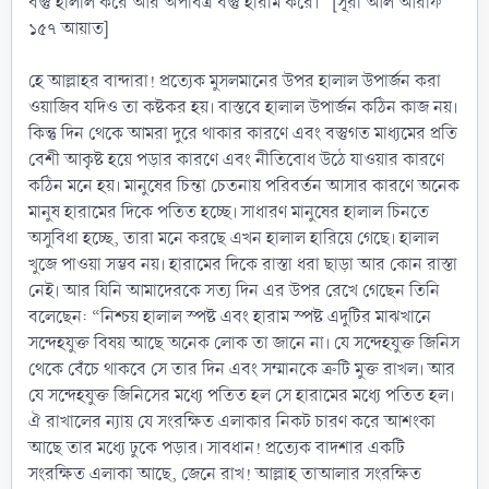
বস্তু হালাল করে আর অপবিত্র বস্তু হারাম করে।” [সূরা আল আরাফ
১৫৭ আয়াত]
হে আল্লাহর বান্দারা! প্রত্যেক মুসলমানের উপর হালাল উপার্জন করা
ওয়াজিব যদিও তা কষ্টকর হয়। বাস্তবে হালাল উপার্জন কঠিন কাজ নয়।
কিন্তু দিন থেকে আমরা দুরে থাকার কারণে এবং বস্তুগত মাধ্যমের প্রতি
বেশী আকৃষ্ট হয়ে পড়ার কারণে এবং নীতিবোধ উঠে যাওয়ার কারণে
কঠিন মনে হয়। মানুষের চিন্তা চেতনায় পরিবর্তন আসার কারণে অনেক
মানুষ হারামের দিকে পতিত হচ্ছে। সাধারণ মানুষের হালাল চিনতে
অসুবিধা হচ্ছে, তারা মনে করছে এখন হালাল হারিয়ে গেছে। হালাল
খুজে পাওয়া সম্ভব নয়। হারামের দিকে রাস্তা ধরা ছাড়া আর কোন রাস্তা
নেই। আর যিনি আমাদেরকে সত্য দিন এর উপর রেখে গেছেন তিনি
বলেছেন: “নিশ্চয় হালাল স্পষ্ট এবং হারাম স্পষ্ট এদুটির মাঝখানে
সন্দেহযুক্ত বিষয় আছে অনেক লোক তা জানে না। যে সন্দেহযুক্ত জিনিস
থেকে বেঁচে থাকবে সে তার দিন এবং সম্মানকে ত্রুটি মুক্ত রাখল। আর
যে সন্দেহযুক্ত জিনিসের মধ্যে পতিত হল সে হারামের মধ্যে পতিত হল।
ঐ রাখালের ন্যায় যে সংরক্ষিত এলাকার নিকট চারণ করে আশংকা
আছে তার মধ্যে ঢুকে পড়ার। সাবধান! প্রত্যেক বাদশার একটি
সংরক্ষিত এলাকা আছে, জেনে রাখ‍! আল্লাহ তাআলার সংরক্ষিত