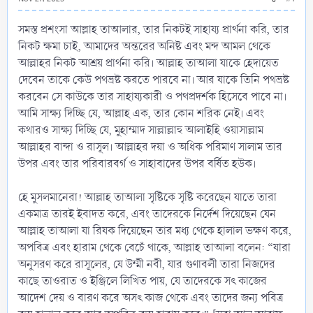
সমস্ত প্রশংসা আল্লাহ তাআলার, তার নিকটই সাহায্য প্রার্থনা করি, তার
নিকট ক্ষমা চাই, আমাদের অন্তরের অনিষ্ট এবং মন্দ আমল থেকে
আল্লাহর নিকট আশ্রয় প্রার্থনা করি। আল্লাহ তাআলা যাকে হেদায়েত
দেবেন তাকে কেউ পথভ্রষ্ট করতে পারবে না। আর যাকে তিনি পথভ্রষ্ট
করবেন সে কাউকে তার সাহায্যকারী ও পথপ্রদর্শক হিসেবে পাবে না।
আমি সাক্ষ্য দিচ্ছি যে, আল্লাহ এক, তার কোন শরিক নেই। এবং
কথারও সাক্ষ্য দিচ্ছি যে, মুহাম্মাদ সাল্লাল্লাহু আলাইহি ওয়াসাল্লাম
আল্লাহর বান্দা ও রাসূল। আল্লাহর দয়া ও অধিক পরিমাণ সালাম তার
উপর এবং তার পরিবারবর্গ ও সাহাবাদের উপর বর্ষিত হউক।
হে মুসলমানেরা! আল্লাহ তাআলা সৃষ্টিকে সৃষ্টি করেছেন যাতে তারা
একমাত্র তারই ইবাদত করে, এবং তাদেরকে নির্দেশ দিয়েছেন যেন
আল্লাহ তাআলা যা রিযক দিয়েছেন তার মধ্য থেকে হালাল ভক্ষণ করে,
অপবিত্র এবং হারাম থেকে বেচেঁ থাকে, আল্লাহ তাআলা বলেন: “যারা
অনুসরণ করে রাসূলের, যে উম্মী নবী, যার গুণাবলী তারা নিজদের
কাছে তাওরাত ও ইঞ্জিলে লিখিত পায়, যে তাদেরকে সৎ কাজের
আদেশ দেয় ও বারণ করে অসৎ কাজ থেকে এবং তাদের জন্য পবিত্র