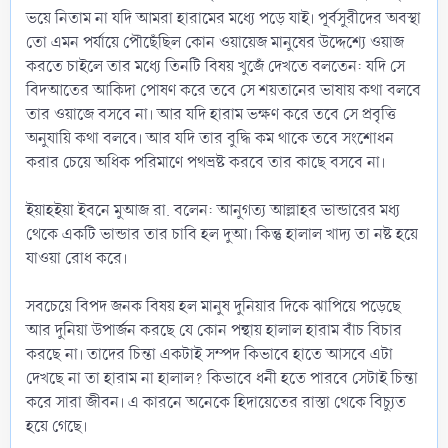
ভয়ে নিতাম না যদি আমরা হারামের মধ্যে পড়ে যাই। পূর্বসুরীদের অবস্থা
তো এমন পর্যায়ে পৌছেঁছিল কোন ওয়ায়েজ মানুষের উদ্দেশ্যে ওয়াজ
করতে চাইলে তার মধ্যে তিনটি বিষয় খুজেঁ দেখতে বলতেন: যদি সে
বিদআতের আকিদা পোষণ করে তবে সে শয়তানের ভাষায় কথা বলবে
তার ওয়াজে বসবে না। আর যদি হারাম ভক্ষণ করে তবে সে প্রবৃত্তি
অনুযায়ি কথা বলবে। আর যদি তার বুদ্ধি কম থাকে তবে সংশোধন
করার চেয়ে অধিক পরিমাণে পথভ্রষ্ট করবে তার কাছে বসবে না।
ইয়াহইয়া ইবনে মুআজ রা. বলেন: আনুগত্য আল্লাহর ভান্ডারের মধ্য
থেকে একটি ভান্ডার তার চাবি হল দুআ। কিন্তু হালাল খাদ্য তা নষ্ট হয়ে
যাওয়া রোধ করে।
সবচেয়ে বিপদ জনক বিষয় হল মানুষ দুনিয়ার দিকে ঝাপিয়ে পড়েছে
আর দুনিয়া উপার্জন করছে যে কোন পন্থায় হালাল হারাম বাঁচ বিচার
করছে না। তাদের চিন্তা একটাই সম্পদ কিভাবে হাতে আসবে এটা
দেখছে না তা হারাম না হালাল? কিভাবে ধনী হতে পারবে সেটাই চিন্তা
করে সারা জীবন। এ কারনে অনেকে হিদায়েতের রাস্তা থেকে বিচ্যুত
হয়ে গেছে।