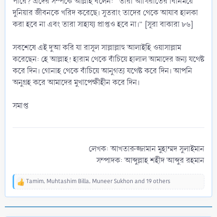
পারে? এদের সম্পর্কে আল্লাহ বলেন: “তারা আখিরাতের বিনিময়ে
দুনিয়ার জীবনকে খরিদ করেছে। সুতরাং তাদের থেকে আযাব হালকা
করা হবে না এবং তারা সাহায্য প্রাপ্তও হবে না।” [সূরা বাকারা ৮৬]
সবশেষে এই দুআ করি যা রাসূল সাল্লাল্লাহু আলাইহি ওয়াসাল্লাম
করেছেন: হে আল্লাহ! হারাম থেকে বাঁচিয়ে হালাল আমাদের জন্য যথেষ্ট
করে দিন। গোনাহ থেকে বাঁচিয়ে আনুগত্য যথেষ্ট করে দিন। আপনি
অনুগ্রহ করে আমাদের মুখাপেক্ষীহীন করে দিন।
সমাপ্ত
লেখক: আখতারুজ্জামান মুহাম্মদ সুলাইমান
সম্পাদক: আব্দুল্লাহ শহীদ আব্দুর রহমান​
Tamim
,
Muhtashim Billa
,
Muneer Sukhon
and 19 others
R
e
a
c