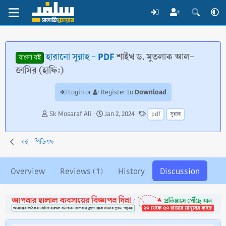
হারানো সুন্নাহ - PDF
শাইখ ড. মুতলাক আল-
বাংলা বই
জাসির (হাফি:)
Download
Login or
Register to
T
S
T
Sk Mosaraf Ali
Jan 2, 2024
pdf
সুন্নাহ
h
t
a
r
a
g
e
r
s
বই - পিডিএফ
a
t
d
d
s
a
Overview
Reviews (1)
History
Discussion
t
t
a
e
r
t
e