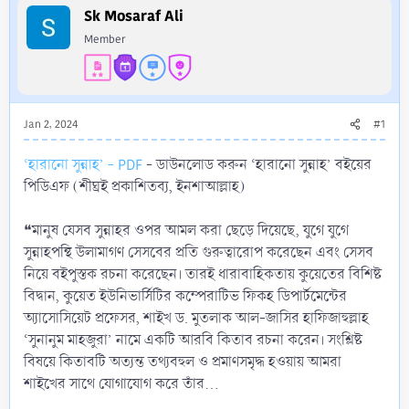
r
Sk Mosaraf Ali
Member
Jan 2, 2024
#1
‘হারানো সুন্নাহ’ - PDF
- ডাউনলোড করুন ‘হারানো সুন্নাহ’ বইয়ের
পিডিএফ (শীঘ্রই প্রকাশিতব্য, ইনশাআল্লাহ)
❝মানুষ যেসব সুন্নাহর ওপর আমল করা ছেড়ে দিয়েছে, যুগে যুগে
সুন্নাহপন্থি উলামাগণ সেসবের প্রতি গুরুত্বারোপ করেছেন এবং সেসব
নিয়ে বইপুস্তক রচনা করেছেন। তারই ধারাবাহিকতায় কুয়েতের বিশিষ্ট
বিদ্বান, কুয়েত ইউনিভার্সিটির কম্পেরাটিভ ফিকহ ডিপার্টমেন্টের
অ্যাসোসিয়েট প্রফেসর, শাইখ ড. মুতলাক আল-জাসির হাফিজাহুল্লাহ
‘সুনানুম মাহজুরা’ নামে একটি আরবি কিতাব রচনা করেন। সংশ্লিষ্ট
বিষয়ে কিতাবটি অত্যন্ত তথ্যবহুল ও প্রমাণসমৃদ্ধ হওয়ায় আমরা
শাইখের সাথে যোগাযোগ করে তাঁর...