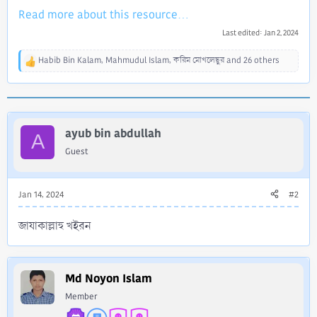
Read more about this resource...
Last edited:
Jan 2, 2024
Habib Bin Kalam
,
Mahmudul Islam
,
করিম মোখলেছুর
and 26 others
R
e
a
c
t
i
ayub bin abdullah
A
o
Guest
n
s
:
Jan 14, 2024
#2
জাযাকাল্লাহু খইরন
Md Noyon Islam
Member