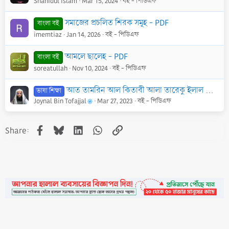
Shahidul Islam
Mar 15, 2024
বই - পিডিএফ
সমাজের প্রচলিত শিরক সমূহ - PDF
বাংলা বই
imemtiaz
Jan 14, 2026
বই - পিডিএফ
আমলে ছালেহ - PDF
বাংলা বই
soreatullah
Nov 10, 2024
বই - পিডিএফ
আত তামরিন আল কিতাবী আলা তারেকু ইলাল আরাবীয়াহ - PDF
ভাষা শিক্ষা
Joynal Bin Tofajjal
Mar 27, 2023
বই - পিডিএফ
Facebook
Bluesky
LinkedIn
WhatsApp
Link
Share: