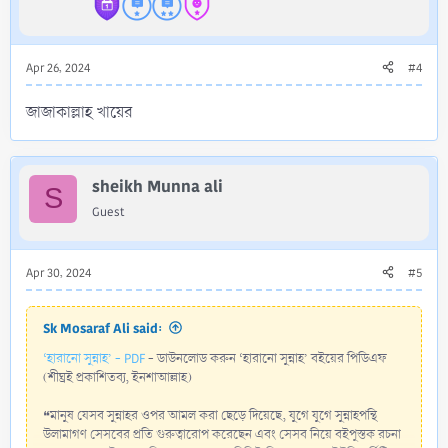
Apr 26, 2024
#4
জাজাকাল্লাহ খায়ের
sheikh Munna ali
S
Guest
Apr 30, 2024
#5
Sk Mosaraf Ali said:
‘হারানো সুন্নাহ’ - PDF
- ডাউনলোড করুন ‘হারানো সুন্নাহ’ বইয়ের পিডিএফ
(শীঘ্রই প্রকাশিতব্য, ইনশাআল্লাহ)
❝মানুষ যেসব সুন্নাহর ওপর আমল করা ছেড়ে দিয়েছে, যুগে যুগে সুন্নাহপন্থি
উলামাগণ সেসবের প্রতি গুরুত্বারোপ করেছেন এবং সেসব নিয়ে বইপুস্তক রচনা