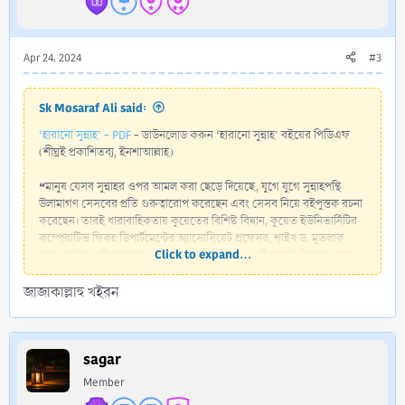
Apr 24, 2024
#3
Sk Mosaraf Ali said:
‘হারানো সুন্নাহ’ - PDF
- ডাউনলোড করুন ‘হারানো সুন্নাহ’ বইয়ের পিডিএফ
(শীঘ্রই প্রকাশিতব্য, ইনশাআল্লাহ)
❝মানুষ যেসব সুন্নাহর ওপর আমল করা ছেড়ে দিয়েছে, যুগে যুগে সুন্নাহপন্থি
উলামাগণ সেসবের প্রতি গুরুত্বারোপ করেছেন এবং সেসব নিয়ে বইপুস্তক রচনা
করেছেন। তারই ধারাবাহিকতায় কুয়েতের বিশিষ্ট বিদ্বান, কুয়েত ইউনিভার্সিটির
কম্পেরাটিভ ফিকহ ডিপার্টমেন্টের অ্যাসোসিয়েট প্রফেসর, শাইখ ড. মুতলাক
Click to expand...
আল-জাসির হাফিজাহুল্লাহ ‘সুনানুম মাহজুরা’ নামে একটি আরবি কিতাব রচনা
করেন। সংশ্লিষ্ট বিষয়ে কিতাবটি অত্যন্ত তথ্যবহুল ও প্রমাণসমৃদ্ধ হওয়ায় আমরা
জাজাকাল্লাহু খইরন
শাইখের সাথে যোগাযোগ করে তাঁর...
Read more about this resource...
sagar
Member