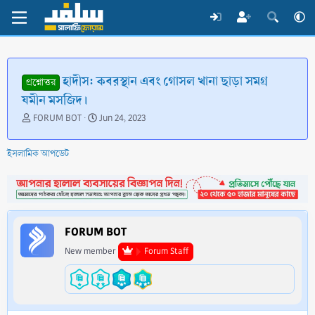
হাদীস: কবরস্থান এবং গোসল খানা ছাড়া সমগ্র
প্রশ্নোত্তর
যমীন মসজিদ।
T
S
FORUM BOT
Jun 24, 2023
h
t
r
a
ইসলামিক আপডেট
e
r
a
t
d
d
s
a
t
t
a
e
FORUM BOT
r
t
New member
Forum Staff
e
r