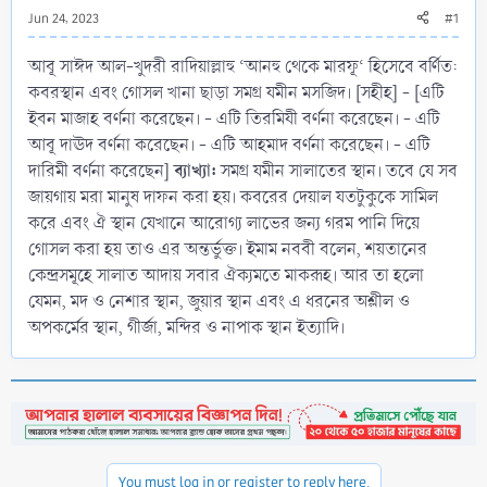
Jun 24, 2023
#1
আবূ সাঈদ আল-খুদরী রাদিয়াল্লাহু ‘আনহু থেকে মারফূ‘ হিসেবে বর্ণিত:
কবরস্থান এবং গোসল খানা ছাড়া সমগ্র যমীন মসজিদ। [সহীহ] - [এটি
ইবন মাজাহ বর্ণনা করেছেন। - এটি তিরমিযী বর্ণনা করেছেন। - এটি
আবূ দাঊদ বর্ণনা করেছেন। - এটি আহমাদ বর্ণনা করেছেন। - এটি
ব্যাখ্যা:
দারিমী বর্ণনা করেছেন]
সমগ্র যমীন সালাতের স্থান। তবে যে সব
জায়গায় মরা মানুষ দাফন করা হয়। কবরের দেয়াল যতটুকুকে সামিল
করে এবং ঐ স্থান যেখানে আরোগ্য লাভের জন্য গরম পানি দিয়ে
গোসল করা হয় তাও এর অন্তর্ভুক্ত। ইমাম নববী বলেন, শয়তানের
কেন্দ্রসমূহে সালাত আদায় সবার ঐক্যমতে মাকরূহ। আর তা হলো
যেমন, মদ ও নেশার স্থান, জুয়ার স্থান এবং এ ধরনের অশ্লীল ও
অপকর্মের স্থান, গীর্জা, মন্দির ও নাপাক স্থান ইত্যাদি।
You must log in or register to reply here.