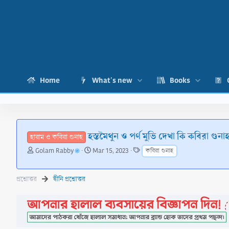
Home
What's new
Books
হস্তমৈথুন ও পর্ণ মুভি দেখা কি কবিরা গুনা
হারাম ও কবিরা গুনাহ
T
S
T
Golam Rabby
Mar 15, 2023
কবিরা গুনাহ
h
t
a
r
a
g
e
r
s
প্রশ্নোত্তর
দ্বীনি প্রশ্নোত্তর
a
t
d
d
s
a
t
t
a
e