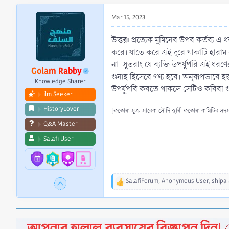
r
t
Mar 15, 2023
e
r
উত্তর:
প্রত্যেক মুমিনের উপর কর্তব্য 
করে। যাতে করে এই দূরে থাকাটি হারাম ক
না। সুতরাং যে ব্যক্তি উপর্যুপরি এই ধর
Golam Rabby
গুনাহ হিসেবে গণ্য হবে। অনুরূপভাবে হ
Knowledge Sharer
উপর্যুপরি করতে থাকলে সেটিও কবিরা গ
ilm Seeker
HistoryLover
[ফতোয়া সূত্র: সাবেক সৌদি স্থায়ী ফতোয়া কমিটির সদ
Q&A Master
Salafi User
SalafiForum
,
Anonymous User
,
shipa
R
e
a
c
t