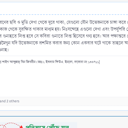
এ ধরণের ছবি ও মুভি দেখা থেকে দূরে থাকা; যেগুলো যৌন উত্তেজনাকে চাঙ্গা ক
াজ থেকে সুরক্ষিত থাকার মাধ্যম হয়। নিঃসন্দেহে এগুলো দেখা এবং উপর্যুপরি 
ণের গুনাহতে লিপ্ত হবে সে কবিরা গুনাতে লিপ্ত হিসেবে গণ্য হবে। আর পক্ষান্তর
স্তমৈথুন যদি উত্তেজনাকে প্রশমিত করার জন্য কোন একবার ঘটে থাকে তাহলে আশা
ুনাহ।
স্য শাইখ আব্দুল্লাহ্‌ বিন জিবরীন (রহঃ); ইসলাম কিউএ. ইনফো, ফতোয়া নং ১৩০৭১১]
and 2 others