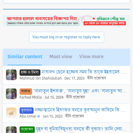
e
a
c
t
i
o
n
You must log in or register to reply here.
s
:
Similar content
Most view
View more
নাবালগ ছেলে হজ্জের সময় কি তাকে ইহরামের কাপড় পরিয়েই হজ্জের যাবতীয় কার্যাবলী সম্পন্ন করাতে হবে? হজ্জের কার্যক্রমগুলো যেমন: ত্বাওয়াফ ইত্যদি
হজ্জ ও উমরা
Mahmud ibn Shahidullah
Dec 17, 2023
দ্বীনি প্রশ্নোত্তর
‘সালাতুল ইশরাক্ব’, ‘সালাতুয যুহা’ এবং ‘সালাতুল আউওয়াবীন’ বলতে কোন্ কোন্ সালাতকে বুঝানো হয় এবং এই সকল সালাতের ফযীলত কেমন?
সালাত
Farhad Molla
Jul 15, 2024
দ্বীনি প্রশ্নোত্তর
লজ্জাস্থানের হিফাজত বলতে কুরআনুল কারিমে কি বুঝানো হয়েছে?
কুরআন
Abu Umar
Jan 15, 2023
দ্বীনি প্রশ্নোত্তর
যুহ্দ বা দুনিয়াবিমুখতা বলতে কী বুঝায়? তালি দেয়া, ছিঁড়া কাপড় পরা, প্রতিদিন সিয়াম রাখা, সমাজ থেকে দূরে থাকা ইত্যাদি কি যুহ্দ?
প্রশ্নোত্তর