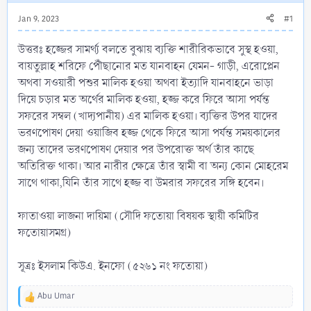
Jan 9, 2023
#1
উত্তরঃ হজ্জের সামর্থ্য বলতে বুঝায় ব্যক্তি শারীরিকভাবে সুস্থ হওয়া,
বায়তুল্লাহ শরিফে পৌঁছানোর মত যানবাহন যেমন- গাড়ী, এরোপ্লেন
অথবা সওয়ারী পশুর মালিক হওয়া অথবা ইত্যাদি যানবাহনে ভাড়া
দিয়ে চড়ার মত অর্থের মালিক হওয়া, হজ্জ করে ফিরে আসা পর্যন্ত
সফরের সম্বল (খাদ্যপানীয়) এর মালিক হওয়া। ব্যক্তির উপর যাদের
ভরণপোষণ দেয়া ওয়াজিব হজ্জ থেকে ফিরে আসা পর্যন্ত সময়কালের
জন্য তাদের ভরণপোষণ দেয়ার পর উপরোক্ত অর্থ তাঁর কাছে
অতিরিক্ত থাকা। আর নারীর ক্ষেত্রে তাঁর স্বামী বা অন্য কোন মোহরেম
সাথে থাকা,যিনি তাঁর সাথে হজ্জ বা উমরার সফরের সঙ্গি হবেন।
ফাতাওয়া লাজনা দায়িমা (সৌদি ফতোয়া বিষয়ক স্থায়ী কমিটির
ফতোয়াসমগ্র)
সূত্রঃ ইসলাম কিউএ. ইনফো (৫২৬১ নং ফতোয়া)
Abu Umar
R