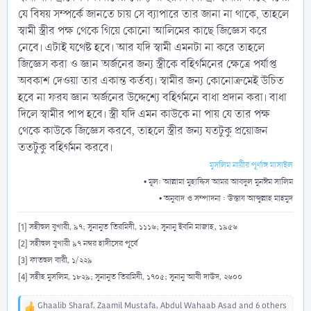
যে বিষয় সম্পর্কে জানতে চায় সে ব্যাপারে তার জানা না থাকে, তাহলে
স্বামী স্ত্রীর পক্ষ থেকে গিয়ে কোনো আলিমের কাছে জিজ্ঞেস করে
নেবে। এটাই যথেষ্ট হবে। আর যদি স্বামী এমনটা না করে তাহলে
জিজ্ঞেস করা ও জ্ঞান অর্জনের জন্য স্ত্রীকে বহির্গমনের ক্ষেত্রে পর্যাপ্ত
অবকাশ দেওয়া তার একান্ত কর্তব্য। স্বামীর জন্য কোনোক্রমেই উচিত
হবে না ফরয জ্ঞান অর্জনের উদ্দেশ্যে বহির্গমনে বাধা প্রদান করা। বাধা
দিলে স্বামীর পাপ হবে। স্ত্রী যদি এমন কাউকে না পায় যে তার পক্ষ
থেকে কাউকে জিজ্ঞেস করবে, তাহলে স্ত্রীর জন্য যতটুকু প্রয়োজন
ততটুকু বহির্গমন করবে।
মুসলিম নারীর পূর্ণাঙ্গ মাসাইল
• মূল: আল্লামা মুহাদ্দিস আমর আবদুল মুনঈম সালিম
• অনুবাদ ও সম্পাদনা : উস্তায আব্দুল্লাহ মাহমুদ
[1] সহীহুল বুখারী, ৯৭; সুনানুত তিরমিযী, ১১১৬; সুনানু ইবনি মাজাহ, ১৯৫৬
[2] সহীহুল বুখারী ৯৭ নম্বর হাদীসের পূর্বে
[3] ফাতহুল বারী, ১/২২৯
[4] সহীহ মুসলিম, ১৮২৯; সুনানুত তিরমিযী, ১৭০৫; সুনানু আবী দাউদ, ২৬০০
Ghaalib Sharaf
,
Zaamil Mustafa
,
Abdul Wahaab Asad
and 6 others
R