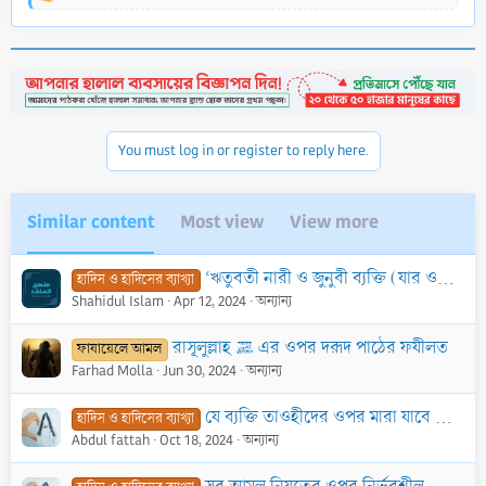
e
a
c
t
i
o
n
You must log in or register to reply here.
s
:
Similar content
Most view
View more
‘ঋতুবতী নারী ও জুনুবী ব্যক্তি (যার ওপর গোসল ফরয) কুরআনের কিছুই পাঠ করবে না’। হাদীছটি কি ছহীহ?
হাদিস ও হাদিসের ব্যাখ্যা
Shahidul Islam
Apr 12, 2024
অন্যান্য
রাসূলুল্লাহ ﷺ এর ওপর দরূদ পাঠের ফযীলত
ফাযায়েলে আমল
Farhad Molla
Jun 30, 2024
অন্যান্য
যে ব্যক্তি তাওহীদের ওপর মারা যাবে সে জান্নাতে প্রবেশ করবে
হাদিস ও হাদিসের ব্যাখ্যা
Abdul fattah
Oct 18, 2024
অন্যান্য