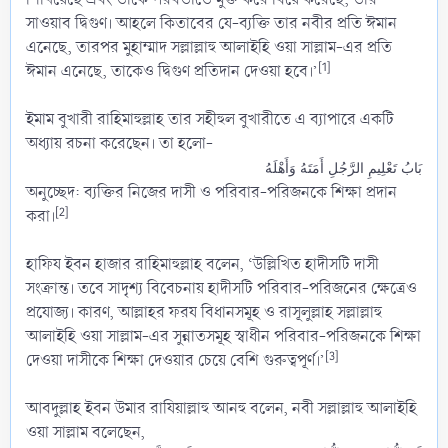
সাওয়াব দ্বিগুণ। আহলে কিতাবের যে-ব্যক্তি তার নবীর প্রতি ঈমান
এনেছে, তারপর মুহাম্মাদ সল্লাল্লাহু আলাইহি ওয়া সাল্লাম-এর প্রতি
[1]
ঈমান এনেছে, তাকেও দ্বিগুণ প্রতিদান দেওয়া হবে।’
ইমাম বুখারী রাহিমাহুল্লাহ তার সহীহুল বুখারীতে এ ব্যাপারে একটি
অধ্যায় রচনা করেছেন। তা হলো-
بَابُ تَعْلِيمِ الرَّجُلِ أَمَتَهُ وَأَهْلَهُ
অনুচ্ছেদ: ব্যক্তির নিজের দাসী ও পরিবার-পরিজনকে শিক্ষা প্রদান
[2]
করা।
হাফিয ইবন হাজার রাহিমাহুল্লাহ বলেন, ‘উল্লিখিত হাদীসটি দাসী
সংক্রান্ত। তবে সাদৃশ্য বিবেচনায় হাদীসটি পরিবার-পরিজনের ক্ষেত্রেও
প্রযোজ্য। কারণ, আল্লাহর ফরয বিধানসমূহ ও রাসূলুল্লাহ সল্লাল্লাহু
আলাইহি ওয়া সাল্লাম-এর সুন্নাতসমূহ স্বাধীন পরিবার-পরিজনকে শিক্ষা
[3]
দেওয়া দাসীকে শিক্ষা দেওয়ার চেয়ে বেশি গুরুত্বপূর্ণ।’
আবদুল্লাহ ইবন উমার রাযিয়াল্লাহু আনহু বলেন, নবী সল্লাল্লাহু আলাইহি
ওয়া সাল্লাম বলেছেন,