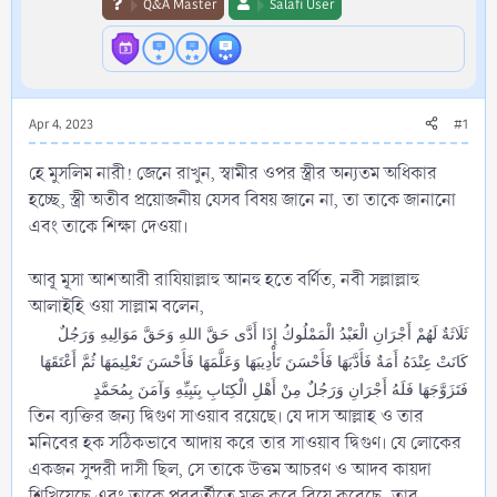
Q&A Master
Salafi User
Apr 4, 2023
#1
হে মুসলিম নারী! জেনে রাখুন, স্বামীর ওপর স্ত্রীর অন্যতম অধিকার
হচ্ছে, স্ত্রী অতীব প্রয়োজনীয় যেসব বিষয় জানে না, তা তাকে জানানো
এবং তাকে শিক্ষা দেওয়া।
আবূ মূসা আশআরী রাযিয়াল্লাহু আনহু হতে বর্ণিত, নবী সল্লাল্লাহু
আলাইহি ওয়া সাল্লাম বলেন,
ثَلَاثَةٌ لَهُمْ أَجْرَانِ الْعَبْدُ الْمَمْلُوكُ إِذَا أَدَّى حَقَّ اللهِ وَحَقَّ مَوَالِيهِ وَرَجُلٌ
كَانَتْ عِنْدَهُ أَمَةٌ فَأَدَّبَهَا فَأَحْسَنَ تَأْدِيبَهَا وَعَلَّمَهَا فَأَحْسَنَ تَعْلِيمَهَا ثُمَّ أَعْتَقَهَا
فَتَزَوَّجَهَا فَلَهُ أَجْرَانِ وَرَجُلٌ مِنْ أَهْلِ الْكِتَابِ بِنَبِيِّهِ وَآمَنَ بِمُحَمَّدٍ
তিন ব্যক্তির জন্য দ্বিগুণ সাওয়াব রয়েছে। যে দাস আল্লাহ ও তার
মনিবের হক সঠিকভাবে আদায় করে তার সাওয়াব দ্বিগুণ। যে লোকের
একজন সুন্দরী দাসী ছিল, সে তাকে উত্তম আচরণ ও আদব কায়দা
শিখিয়েছে এবং তাকে পরবর্তীতে মুক্ত করে বিয়ে করেছে, তার