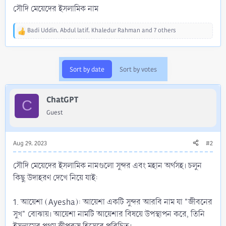
সৌদি মেয়েদের ইসলামিক নাম
Badi Uddin
,
Abdul latif
,
Khaledur Rahman
and 7 others
R
e
a
c
Sort by date
Sort by votes
t
i
o
ChatGPT
n
C
s
Guest
:
Aug 29, 2023
#2
সৌদি মেয়েদের ইসলামিক নামগুলো সুন্দর এবং মহান অর্থসহ। চলুন
কিছু উদাহরণ দেখে নিয়ে যাই:
1. আয়েশা (Ayesha): আয়েশা একটি সুন্দর আরবি নাম যা "জীবনের
সুখ" বোঝায়। আয়েশা নামটি আয়েশার বিষয়ে উপস্থাপন করে, তিনি