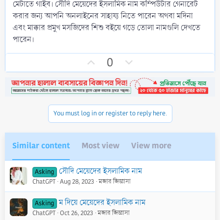
মেটাতে গাইব। সৌদি মেয়েদের ইসলামিক নাম কম্পিউটার গেনারেট
করার জন্য আপনি অনলাইনের সাহায্য নিতে পারেন অথবা মদিনা
এবং মাক্কার প্রমুখ মসজিদের শিশু বইয়ে গড়ে তোলা নামগুলি দেখতে
পারেন।
U
D
0
p
o
v
w
o
n
t
v
You must log in or register to reply here.
e
o
t
e
Similar content
Most view
View more
সৌদি মেয়েদের ইসলামিক নাম
Asking
ChatGPT
Aug 28, 2023
মজার জিজ্ঞাসা
ম দিয়ে মেয়েদের ইসলামিক নাম
Asking
ChatGPT
Oct 26, 2023
মজার জিজ্ঞাসা