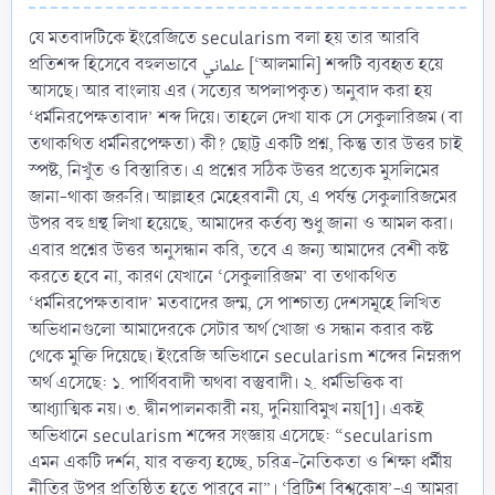
যে মতবাদটিকে ইংরেজিতে secularism বলা হয় তার আরবি
প্রতিশব্দ হিসেবে বহুলভাবে علماني [‘আলমানি] শব্দটি ব্যবহৃত হয়ে
আসছে। আর বাংলায় এর (সত্যের অপলাপকৃত) অনুবাদ করা হয়
‘ধর্মনিরপেক্ষতাবাদ’ শব্দ দিয়ে। তাহলে দেখা যাক সে সেকুলারিজম (বা
তথাকথিত ধর্মনিরপেক্ষতা) কী? ছোট্ট একটি প্রশ্ন, কিন্তু তার উত্তর চাই
স্পষ্ট, নিখুঁত ও বিস্তারিত। এ প্রশ্নের সঠিক উত্তর প্রত্যেক মুসলিমের
জানা-থাকা জরুরি। আল্লাহর মেহেরবানী যে, এ পর্যন্ত সেকুলারিজমের
উপর বহু গ্রন্থ লিখা হয়েছে, আমাদের কর্তব্য শুধু জানা ও আমল করা।
এবার প্রশ্নের উত্তর অনুসন্ধান করি, তবে এ জন্য আমাদের বেশী কষ্ট
করতে হবে না, কারণ যেখানে ‘সেকুলারিজম’ বা তথাকথিত
‘ধর্মনিরপেক্ষতাবাদ’ মতবাদের জন্ম, সে পাশ্চাত্য দেশসমূহে লিখিত
অভিধানগুলো আমাদেরকে সেটার অর্থ খোজা ও সন্ধান করার কষ্ট
থেকে মুক্তি দিয়েছে। ইংরেজি অভিধানে secularism শব্দের নিম্নরূপ
অর্থ এসেছে: ১. পার্থিববাদী অথবা বস্তুবাদী। ২. ধর্মভিত্তিক বা
আধ্যাত্মিক নয়। ৩. দ্বীনপালনকারী নয়, দুনিয়াবিমুখ নয়[1]। একই
অভিধানে secularism শব্দের সংজ্ঞায় এসেছে: “secularism
এমন একটি দর্শন, যার বক্তব্য হচ্ছে, চরিত্র-নৈতিকতা ও শিক্ষা ধর্মীয়
নীতির উপর প্রতিষ্ঠিত হতে পারবে না”। ‘ব্রিটিশ বিশ্বকোষ’-এ আমরা