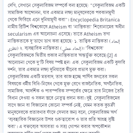
দেখি, সেখানে সেকুলারিজম সম্পর্কে বলা হয়েছে: “সেকুলারিজম একটি
সামাজিক আন্দোলন, যার একমাত্র লক্ষ্য মানুষদেরকে পরকালমুখী
থেকে ফিরিয়ে এনে দুনিয়ামুখী করা”। Encyclopedia Britanica
নামীয় ব্রিটিশ বিশ্বকোষে Atheism বা ‘নাস্তিকতা’ শিরোনামের অধীন
secularism এর আলোচনা এসেছে। তাতে Atheism তথা
নাস্তিকতাকে দু’ভাগে ভাগ করা হয়েছে: ১. তাত্ত্বিক নাস্তিকতা (إلحاد
نظري) ২. ব্যবহারিক নাস্তিকতা (إلحاد عملي)। ‘বিশ্বকোষ’
সেকুলারিজমকে দ্বিতীয় প্রকার নাস্তিকতার অন্তর্ভুক্ত করেছে।[2] এ
আলোচনা থেকে দু’টি বিষয় স্পষ্ট হল: এক. সেকুলারিজম একটি কুফরি
দর্শন, তার একমাত্র লক্ষ্য দুনিয়াকে দ্বীনের প্রভাব মুক্ত করা।
সেকুলারিজম একটি মতবাদ, তার কাজ হচ্ছে পার্থিব জগতের সকল
বিষয়কে ধর্মীয় বিধি-নিষেধ থেকে মুক্ত রেখে রাজনৈতিক, অর্থনৈতিক,
সামাজিক, আদর্শিক ও পারস্পরিক সম্পর্কের ক্ষেত্রে তার নিজের তৈরি
বিধান দেওয়া ও সকল স্তরে নেতৃত্ব প্রদান করা। দুই. সেকুলারিজমের
সাথে জ্ঞান বা বিজ্ঞানের কোনো সম্পর্ক নেই, যেমন কতক কুচক্রী
মানুষদেরকে প্রতারণার ফাঁদে ফেলার জন্য বলে, সেকুলারিজম অর্থ
‘ব্যবহারিক বিজ্ঞানের উপর গুরুত্বারোপ ও তার প্রতি আগ্রহ সৃষ্টি
করা’। এ বক্তব্যের অসারতা ও সত্য গোপন করার অপকৌশল