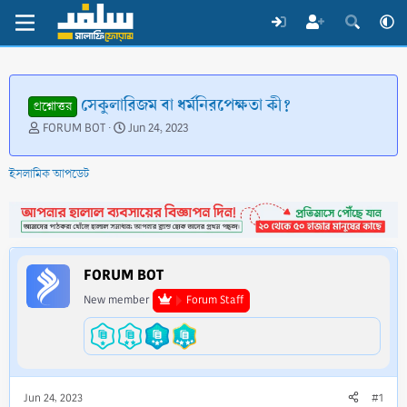
সেকুলারিজম বা ধর্মনিরপেক্ষতা কী?
প্রশ্নোত্তর
T
S
FORUM BOT
Jun 24, 2023
h
t
r
a
ইসলামিক আপডেট
e
r
a
t
d
d
s
a
t
t
a
e
FORUM BOT
r
t
New member
Forum Staff
e
r
Jun 24, 2023
#1