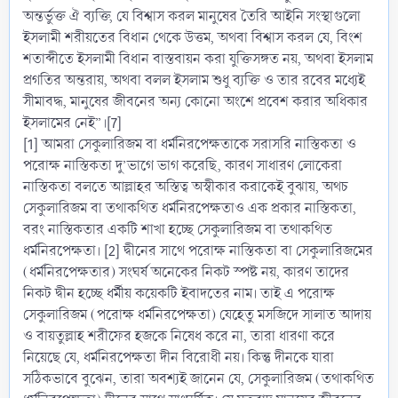
অন্তর্ভুক্ত ঐ ব্যক্তি, যে বিশ্বাস করল মানুষের তৈরি আইনি সংস্থাগুলো
ইসলামী শরীয়তের বিধান থেকে উত্তম, অথবা বিশ্বাস করল যে, বিংশ
শতাব্দীতে ইসলামী বিধান বাস্তবায়ন করা যুক্তিসঙ্গত নয়, অথবা ইসলাম
প্রগতির অন্তরায়, অথবা বলল ইসলাম শুধু ব্যক্তি ও তার রবের মধ্যেই
সীমাবদ্ধ, মানুষের জীবনের অন্য কোনো অংশে প্রবেশ করার অধিকার
ইসলামের নেই”।[7]
[1] আমরা সেকুলারিজম বা ধর্মনিরপেক্ষতাকে সরাসরি নাস্তিকতা ও
পরোক্ষ নাস্তিকতা দু’ভাগে ভাগ করেছি, কারণ সাধারণ লোকেরা
নাস্তিকতা বলতে আল্লাহর অস্তিত্ব অস্বীকার করাকেই বুঝায়, অথচ
সেকুলারিজম বা তথাকথিত ধর্মনিরপেক্ষতাও এক প্রকার নাস্তিকতা,
বরং নাস্তিকতার একটি শাখা হচ্ছে সেকুলারিজম বা তথাকথিত
ধর্মনিরপেক্ষতা। [2] দ্বীনের সাথে পরোক্ষ নাস্তিকতা বা সেকুলারিজমের
(ধর্মনিরপেক্ষতার) সংঘর্ষ অনেকের নিকট স্পষ্ট নয়, কারণ তাদের
নিকট দ্বীন হচ্ছে ধর্মীয় কয়েকটি ইবাদতের নাম। তাই এ পরোক্ষ
সেকুলারিজম (পরোক্ষ ধর্মনিরপেক্ষতা) যেহেতু মসজিদে সালাত আদায়
ও বায়তুল্লাহ শরীফের হজকে নিষেধ করে না, তারা ধারণা করে
নিয়েছে যে, ধর্মনিরপেক্ষতা দীন বিরোধী নয়। কিন্তু দীনকে যারা
সঠিকভাবে বুঝেন, তারা অবশ্যই জানেন যে, সেকুলারিজম (তথাকথিত