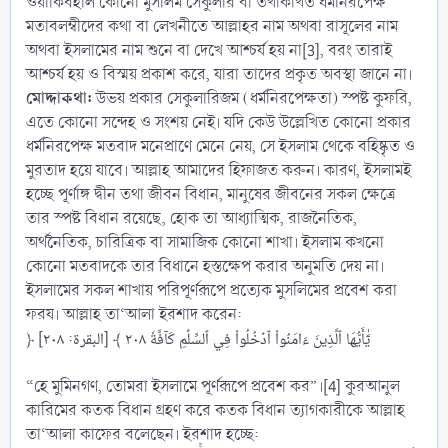
ওয়াকিবহাল কোনো মুসলিম সেকুলার বা তথাকথিত ধর্মনিরপেক্ষ
মতাবলম্বীদের কথা বা লেখনীতে আল্লাহর নাম অথবা রাসূলের নাম
অথবা ইসলামের নাম শুনে বা দেখে আশ্চর্য হয় না[3], বরং তারাই
আশ্চর্য হয় ও বিস্ময় প্রকাশ করে, যারা তাদের প্রকৃত অবস্থা জানে না।
মোদ্দাকথা:
উভয় প্রকার সেকুলারিজম (ধর্মনিরপেক্ষতা) স্পষ্ট কুফরি,
এতে কোনো সন্দেহ ও সংশয় নেই। যদি কেউ উল্লেখিত কোনো প্রকার
ধর্মনিরপেক্ষ মতবাদ মনেপ্রাণে মেনে নেয়, সে ইসলাম থেকে বহিষ্কৃত ও
মুরতাদ হয়ে যাবে। আল্লাহ আমাদের হিফাজত করুন। কারণ, ইসলামই
হচ্ছে পূর্ণাঙ্গ দ্বীন তথা জীবন বিধান, মানুষের জীবনের সকল ক্ষেত্রে
তার স্পষ্ট বিধান রয়েছে, হোক তা আধ্যাত্মিক, রাজনৈতিক,
অর্থনৈতিক, চারিত্রিক বা সামাজিক কোনো শাখা। ইসলাম কখনো
কোনো মতবাদকে তার বিধানে হস্তক্ষেপ করার অনুমতি দেয় না।
ইসলামের সকল শাখায় পরিপূর্ণরূপে প্রত্যেক মুসলিমের প্রবেশ করা
ফরয। আল্লাহ তা‘আলা ইরশাদ করেন:
﴿ يَٰٓأَيُّهَا ٱلَّذِينَ ءَامَنُواْ ٱدۡخُلُواْ فِي ٱلسِّلۡمِ كَآفَّةٗ ٢٠٨ ﴾ [البقرة: ٢٠٨]
“হে মুমিনগণ, তোমরা ইসলামে পূর্ণরূপে প্রবেশ কর”।[4] কুরআনুল
কারিমের কতক বিধান গ্রহণ করে কতক বিধান ত্যাগকারীকে আল্লাহ
তা‘আলা কাফের বলেছেন। ইরশাদ হচ্ছে: