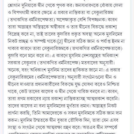
শ্লোগান দুনিয়াকে দ্বীন থেকে পৃথক কর। জনসাধারণকে ধোঁকায় ফেলা
ও বিপথগামী করার ক্ষেত্রে এ প্রকার নাস্তিকতা বা সেকুলারিজম
(তথাকথিত ধর্মনিরপেক্ষতা) অপেক্ষাকৃত বেশি বিপজ্জনক। কারণ
তারা আল্লাহর অস্তিত্বকে অস্বীকার ও তার দ্বীনের বিরুদ্ধে প্রকাশ্য
বিদ্রোহ করে না, তাই তাদের কুফরির প্রকৃত অবস্থা অনেক মুসলিমের
নিকট প্রচ্ছন্ন ও অস্পষ্ট থাকে।[2] দ্বীনের সঠিক জ্ঞান ও পর্যাপ্ত ইলম না
থাকার কারণে তারা সেকুলারিজমকে (তথাকথিত ধর্মনিরপেক্ষতাকে)
কুফরি বলে মনে করে না। এ কারণে মুসলিম দেশসমূহের অধিকাংশ
সরকার সেকুলার (তথাকথিত ধর্মনিরপেক্ষ) মতবাদের অনুসারী।
অনেক, বরং অধিকাংশ মুসলিম তাদের হাকিকত জানে না। এ প্রকার
সেকুলারিজমের (ধর্মনিরপেক্ষতার) অনুসারী সংগঠনগুলো দ্বীন ও
দ্বীনের দাওয়াত প্রদানকারীদের বিরুদ্ধে যুদ্ধ ঘোষণা করেও নিশ্চিত
থাকে, কেউ তাদের কাফের ও দ্বীন থেকে খারিজ বলবে না। কারণ,
তারা প্রথম প্রকারের ন্যায় প্রকাশ্য নাস্তিকতাসহ আত্মপ্রকাশ করেনি।
তাদের কাফের না বলা মুসলিমদের মূর্খতার প্রমাণ। আল্লাহর নিকট
প্রার্থনা করছি, তিনি আমাদেরকে ও সকল মুসলিমকে সঠিক জ্ঞান দান
করুন। মুসলিম উম্মতকে দ্বীন বুঝার তৌফিক দিন, তারা যেন এসব
সংস্থা ও সংগঠন থেকে আত্মরক্ষা গ্রহণ করে। অতএব দ্বীন সম্পর্কে