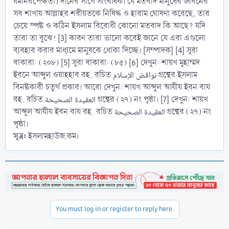
ধর্মনিরপেক্ষতা) দীনের সাথে সাংঘর্ষিক। যে মতবাদ মানুষের জীবনের
সব শাখায় আল্লাহর শরীয়তকে নিষিদ্ধ ও হারাম ঘোষণা করেছে, তার
চেয়ে স্পষ্ট ও কঠিন ইসলাম বিরোধী কোনো মতবাদ কি আছে? যদি
তারা তা বুঝে! [3] কারণ তারা ভালো করেই জানে যে এরা এগুলো
ব্যবহার করার মাধ্যমে মানুষকে ধোকা দিচ্ছে। [সম্পাদক] [4] সূরা
বাকারা: (২০৮) [5] সূরা বাকারা: (৮৫) [6] দেখুন: শায়খ মুহাম্মদ
ইবনে আব্দুল ওয়াহহাব রহ. রচিত نواقض الإسلام গ্রন্থের ইসলাম
বিনষ্টকারী চতুর্থ প্রকার। আরো দেখুন: শায়খ আব্দুল আযীয ইবন বায
রহ. রচিত العقيدة الصحيحة গ্রন্থের (২৭) নং পৃষ্ঠা। [7] দেখুন: শায়খ
আব্দুল আযীয ইবন বায রহ. রচিত العقيدة الصحيحة গ্রন্থের (২৭) নং
পৃষ্ঠা।
সূত্র:
ইসলামহাউজ.কম।
You must log in or register to reply here.