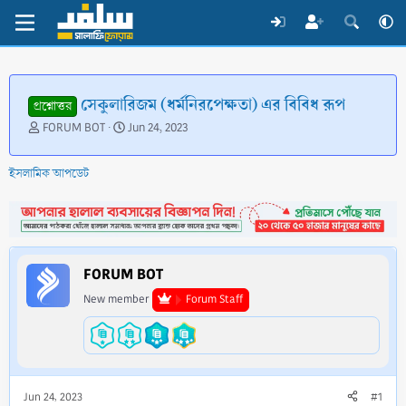
সেকুলারিজম (ধর্মনিরপেক্ষতা) এর বিবিধ রূপ
প্রশ্নোত্তর
T
S
FORUM BOT
Jun 24, 2023
h
t
r
a
ইসলামিক আপডেট
e
r
a
t
d
d
s
a
t
t
a
e
FORUM BOT
r
t
New member
Forum Staff
e
r
Jun 24, 2023
#1