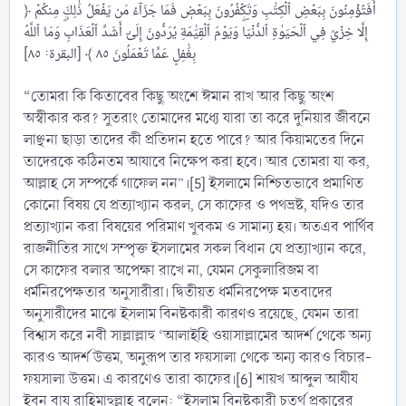
﴿ أَفَتُؤۡمِنُونَ بِبَعۡضِ ٱلۡكِتَٰبِ وَتَكۡفُرُونَ بِبَعۡضٖۚ فَمَا جَزَآءُ مَن يَفۡعَلُ ذَٰلِكَ مِنكُمۡ
إِلَّا خِزۡيٞ فِي ٱلۡحَيَوٰةِ ٱلدُّنۡيَاۖ وَيَوۡمَ ٱلۡقِيَٰمَةِ يُرَدُّونَ إِلَىٰٓ أَشَدِّ ٱلۡعَذَابِۗ وَمَا ٱللَّهُ
بِغَٰفِلٍ عَمَّا تَعۡمَلُونَ ٨٥ ﴾ [البقرة: ٨٥]
“তোমরা কি কিতাবের কিছু অংশে ঈমান রাখ আর কিছু অংশ
অস্বীকার কর? সুতরাং তোমাদের মধ্যে যারা তা করে দুনিয়ার জীবনে
লাঞ্ছনা ছাড়া তাদের কী প্রতিদান হতে পারে? আর কিয়ামতের দিনে
তাদেরকে কঠিনতম আযাবে নিক্ষেপ করা হবে। আর তোমরা যা কর,
আল্লাহ সে সম্পর্কে গাফেল নন”।[5] ইসলামে নিশ্চিতভাবে প্রমাণিত
কোনো বিষয় যে প্রত্যাখ্যান করল, সে কাফের ও পথভ্রষ্ট, যদিও তার
প্রত্যাখ্যান করা বিষয়ের পরিমাণ খুবকম ও সামান্য হয়। অতএব পার্থিব
রাজনীতির সাথে সম্পৃক্ত ইসলামের সকল বিধান যে প্রত্যাখ্যান করে,
সে কাফের বলার অপেক্ষা রাখে না, যেমন সেকুলারিজম বা
ধর্মনিরপেক্ষতার অনুসারীরা। দ্বিতীয়ত ধর্মনিরপেক্ষ মতবাদের
অনুসারীদের মাঝে ইসলাম বিনষ্টকারী কারণও রয়েছে, যেমন তারা
বিশ্বাস করে নবী সাল্লাল্লাহু ‘আলাইহি ওয়াসাল্লামের আদর্শ থেকে অন্য
কারও আদর্শ উত্তম, অনুরূপ তার ফয়সালা থেকে অন্য কারও বিচার-
ফয়সালা উত্তম। এ কারণেও তারা কাফের।[6] শায়খ আব্দুল আযীয
ইবন বায রাহিমাহুল্লাহ বলেন: “ইসলাম বিনষ্টকারী চতুর্থ প্রকারের