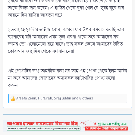
সূর্যকে থামিয়ে দিন। তখন তাকে থামিয়ে দেয়া হল। অবশেষে আল্লাহ
তাকে বিজয় দান করেন। এ হাদিস থেকে বুঝা গেল যে, সূর্যই ঘুরে যার
কারনে দিন রাত্রির আবর্তন ঘটে।
সূতরাং হে মুসলিম ভাই ও বোন, আমরা যার উপর বসবাস করছি তার
ব্যাপারেই যদি আমাদের এমন ভুল ধারণা থাকে তবে আমাদের সব
জ্ঞানই তো এলোমেলো হয়ে যাবে। তাই সকল ক্ষেত্রে আমাদের উচিত
কোরআন ও হাদিস থেকে সমাধান নেয়া।
এই পোস্টটির তথ্য তাহকীক করা নয় তাই এই পোস্ট থেকে ইলম অর্জন
না করে আমাদের ফোরামের অন্যসকল ক্যাটাগরির পোস্ট ফলো
করুন।
Areefa Zerin
,
Hurairah
,
Siraj uddin
and 8 others
R
e
a
c
t
i
o