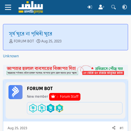
সূর্য ঘুরে না পৃথিবী ঘুরে
T
S
FORUM BOT
Aug 25, 2023
h
t
r
a
Unknown
e
r
a
t
d
d
s
a
t
t
a
e
FORUM BOT
r
t
New member
Forum Staff
e
r
Aug 25, 2023
#1