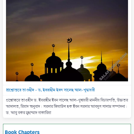
প্রশ্নোত্তরে তাওহীদ - ড. ইবরাহীম ইবন সালেহ আল-খুদ্বায়রী
প্রশ্নোত্তরে তাওহীদ ড. ইবরাহীম ইবন সালেহ আল-খুদ্বায়রী মাননীয় বিচারপতি, উচ্চতর
আদালত, রিয়াদ অনুবাদ : সরদার জিয়াউল হক ইবন সরদার আবদুস সালাম সম্পাদনা :
ড. আবু বকর মুহাম্মাদ যাকারিয়া
Book Chapters