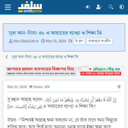
সূরা আন-নিসা: ৪৮ এ আয়াতের ব্যাখ্যা ও শিক্ষা কি
T
S
T
Abu Abdullah
Mar 25, 2024
ই-বুক
প্রশ্নোত্তরে তাওহীদ
h
t
a
r
a
g
e
r
s
সূরা আন-নিসা: ৪৮ এ আয়াতের ব্যাখ্যা ও শিক্ষা কি
a
t
d
d
s
a
t
t
a
e
Mar 25, 2024
Views: 474
r
t
সু মহান আল্লাহ বলেন: إِنَّ ٱللَّهَ لَا يَغۡفِرُ أَن يُشۡرَكَ بِهِۦ وَيَغۡفِرُ مَا دُونَ ذَٰلِكَ
e
r
لِمَن يَشَآءُۚ [النساء: ٤٨] এ আয়াতের ব্যাখ্যা ও শিক্ষা কি?
উত্তর: ‘‘নিশ্চয়ই আল্লাহ ক্ষমা করবেন না, যে তাঁর সাথে অন্য কিছুকে
শরিক করে। আর শির্ক ছাড়া অন্যান্য গুনাহ যাকে ইচ্ছা ক্ষমা করে