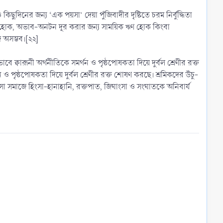
িছুদিনের জন্য ‘এক পয়সা’ দেয়া পুঁজিবাদীর দৃষ্টিতে চরম নির্বুদ্ধিতা
জনে হোক, অভাব-অনটন দূর করার জন্য সাময়িক ঋণ হোক কিংবা
ে অসম্ভব।[২২]
বে ক্বারূনী অর্থনীতিকে সমর্থন ও পৃষ্ঠপোষকতা দিয়ে দুর্বল শ্রেণীর রক্ত
ন ও পৃষ্ঠপোষকতা দিয়ে দুর্বল শ্রেণীর রক্ত শোষণ করছে। শ্রমিকদের উঁচু-
সা সমাজে হিংসা-হানাহানি, রক্তপাত, জিঘাংসা ও সংঘাতকে অনিবার্য