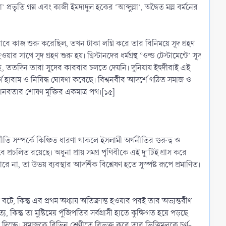
রভৃতি গল্প এবং কাজী ইমদাদুল হকের ‘আব্দুল্লা’, অদ্বৈত মল্ল বর্মনের
াবে কাজ শুরু করেছিল, তখন টাকা লগ্নি করে তার বিনিময়ে সূদ গ্রহণ
থে সূদ গ্রহণ শুরু হয়। খ্রিস্টানদের ধর্মগ্রন্থ ‘ওল্ড টেস্টামেন্টে’ সূদ
য়েছে, ততদিন তারা সূদের কারবার চলতে দেয়নি। দুনিয়ায় ইহুদীরাই এই
ূর্ণ হারাম ও নিষিদ্ধ ঘোষণা করেছে। বিশ্বনবীর আদর্শে গঠিত সমাজ ও
ই মানবতার শোষণ মুক্তির একমাত্র পথ।[১৫]
তি সম্পর্কে কিঞ্চিত ধারণা থাকলে ইসলামী অর্থনীতির গুরুত্ব ও
ে প্রচলিত রয়েছে। অধুনা প্রায় সমগ্র পৃথিবীকে এই দু’টিই গ্রাস করে
 না, তা উভয় ব্যবস্থার আদর্শিক বিশ্লেষণ হতে সুস্পষ্ট রূপে প্রমাণিত।
িল বটে, কিন্তু এর প্রথম অধ্যায় অতিক্রান্ত হওয়ার পরই তার অভ্যন্তরীণ
 কিন্তু তা মুষ্টিমেয় পুঁজিপতির সর্বগ্রাসী হাতে কুক্ষিগত হয়ে পড়ছে
। সমাজকে বিভিন্ন শ্রেণীতে বিভক্ত করে তার ভিত্তিমূলকে চূর্ণ-