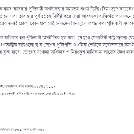
 কাজ-কারবার পুঁজিবাদী অর্থব্যবস্থার অন্যতম প্রধান ভিত্তি। বিনা সূদে কাউকেও ক
হয় এবং তার হার পূর্ব হতেই নির্দিষ্ট করে দেয়া আবশ্যক। ব্যক্তিগত প্রয়ো
হারের জন্যই হোক, কোন প্রকারেই লেনদেন বিনাসূদে সম্পন্ন করা পুঁজিবাদী সমাজ
অধিকার হল পুঁজিবাদী অর্থনীতির মূল কথা। সে যুগে ফেরাঊনী রাষ্ট্র ব্যবস্থা যেভা
ত্রিক রাষ্ট্রগুলো স্ব স্ব দেশের পুঁজিপতি ও ধনিক শ্রেণীকে সর্বোতভাবে সমর্থ
কার বুঝা যাবে। ভোগের যথেচ্ছা অধিকার ও নিরংকুশ মালিকানা লাভের উদগ্র লাল
মী, পরিমার্জিত সংস্করণ, নভেম্বর ১৯৯২ ইং), পৃ. ১১৫৭।
ন, সূদ (রাজশাহী : হাদীস ফাউ-েশন বাংলাদেশ, ফেব্রুয়াবী ২০০৯ ইং), পৃ. ৫।
।
বনু হিব্বান, হা/৫০১৫; মিশকাত, হা/২৮০৯।