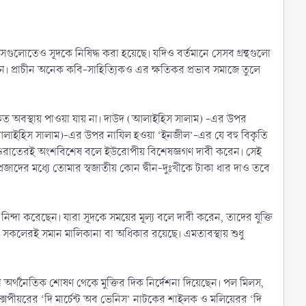
ল সেগুলোতেও সূদকে নিষিদ্ধ করা হয়েছে। যদিও বর্তমানে সেসব গ্রন্থগুলো
ন। প্রাচীন অনেক কবি-সাহিত্যিকও এর ক্ষতিকর প্রভাব সমাজে তুলে
বিকৃত অবস্থায় পাওয়া যায় না। দাউদ (আলাইহিস সালাম) -এর উপর
 (আলাইহিস সালাম)-এর উপর নাযিল হওয়া ‘ইনজীল’-এর যে বহু বিকৃতি
 তাওরাতেরই অংশবিশেষ বলে ইউরোপীয় বিশেষজ্ঞগণ দাবী করেন। সেই
প্রজাদের মধ্যে তোমার স্বজাতীয় কোন দ্বীন-দুঃখীকে টাকা ধার দাও তবে
নিন্দা করেছেন। যারা সূদকে সময়ের মূল্য বলে দাবী করেন, তাদের যুক্তি
 সকলেরই সমান মালিকানা বা অধিকার রয়েছে। এমতাবস্থায় শুধু
 অর্থনৈতিক শোষণ থেকে মুক্তির দিক নির্দেশনা দিয়েছেন। পল মিলস,
েক্সপীয়রের ‘দি মার্চেন্ট অব ভেনিস’ নাটকের শাইলক ও মলিয়েরর ‘দি