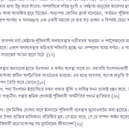
জিদার মাথা উঁচু করে দাঁড়ায়। অপরদিকে দরিদ্র দুঃখী ও সর্বহারা মানুষের কাফেলা
িদেরাও আজ আতঙ্কিত হয়ে উঠছেন। অধ্যাপক কোলিন ক্লার্ক বলেছেন, ‘বর্তমান পুঁজি
এইরূপ পার্থক্য ও অসামঞ্জস্য এক একটি সমাজে যে কত বড় ভাঙ্গন ও বিপর্যয় টেনে আ
তারপর লর্ড কেইনজ পুঁজিবাদী অর্থব্যবস্থার গভীরতর অধ্যয়ন ও পর্যবেক্ষণের ম
াভ করে। এরূপ অর্থব্যবস্থার অনিবার্য পরিণতি হচ্ছে ধন-সম্পদের অসম বণ্টন।
ী-সংগ্রামের আগুন জ্বলে উঠে’।[১৭]
্যবস্থায় জনগণের হাতে উৎপাদন ও বণ্টন ব্যবস্থা থাকে না। সরাসরি উৎপাদনকারী চ
ঁকাবাঁকা জটিল অর্থনৈতিক সংগঠনের মাধ্যমে। এর মধ্যে ব্যবসায়, ব্যাংক প্রভ
গের পথ তৈরি করে তোলে।[১৯]
য়োগ, পণ্য উৎপাদন ইত্যাদিতে সকল প্রকার ঝুঁকি ও দায়িত্ব যখন তারাই গ্রহণ ক
্ছনীয়। বস্তুত শ্রমিক শোষণই পুঁজিবাদী অর্থনীতির প্রধান হাতিয়ার।[২০]
 সূদপ্রথা। সূদ নিষিদ্ধ ঘোষণা করে ইসলামে পুঁজিবাদী ব্যবস্থার মূলোৎপাটন করা 
্পদের উপর ব্যক্তির মালিকানা প্রতিষ্ঠিত হয়। সে মনে করে, সে যে সম্পদ অর্জন
ঁজিবাদী মনোভাবাপন্ন বহু মুসলিমের জীবনাদর্শ।[২১]