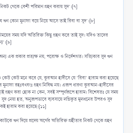
 নিকট থেকে বেশী পরিমাণ গ্রহণ করায় সূদ’।[৭]
্ঞায় হাদীসে আরো বর্ণিত হয়েছে- كُلُّ قَرْضٍ جَرَّ نَفْعًا فَهُوَ رِبًا অপর বর্ণনায় রয়েছে- كُلُّ قَرْضٍ جَرَّ مَنْفَعَةٍ فَهُوَ رِبًا ‘যে ঋণ কোন মুনাফা বয়ে নিয়ে আসে তাই রিবা বা সূদ’।[৮]
িময়ের সময় যদি অতিরিক্ত কিছু গ্রহণ করে তাই সূদ। যদিও তাদের
্য’।[৯]
 অন্য এক প্রকার প্রত্যক্ষ নয়, পরোক্ষ ও নির্দেশগত। সত্যিকার সূদ ঋণ
দিও কেউ কেউ মনে করে যে, কুরআন হাদীসে যে ‘রিবা’ হারাম করা হয়েছে
 হারের মুনাফা রহঃবৎবংঃ গ্রহণ নিষিদ্ধ নয়। এরূপ ধারণা কুরআন-হাদীসের
াই গ্রহণ করা হোক না কেন, সবই সম্পূর্ণরূপে হারাম। বিশেষতঃ যে সময়
ূদ নেয়া হত, অনুরূপভাবে ব্যবসায়ে লগ্নিকৃত মূলধনের উপরও সূদ
কেই হারাম করা হয়েছে।[১১]
ে ঋণ দিয়ে প্রদেয় অর্থের অতিরিক্ত গ্রহীতার নিকট থেকে গ্রহণ