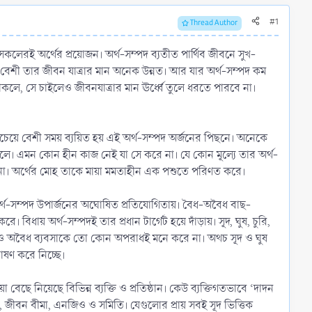
#1
Thread Author
ে সকলেরই অর্থের প্রয়োজন। অর্থ-সম্পদ ব্যতীত পার্থিব জীবনে সুখ-
দ বেশী তার জীবন যাত্রার মান অনেক উন্নত। আর যার অর্থ-সম্পদ কম
াকলে, সে চাইলেও জীবনযাত্রার মান ঊর্ধ্বে তুলে ধরতে পারবে না।
 সবচেয়ে বেশী সময় ব্যয়িত হয় এই অর্থ-সম্পদ অর্জনের পিছনে। অনেকে
ফেলে। এমন কোন হীন কাজ নেই যা সে করে না। যে কোন মূল্যে তার অর্থ-
 না। অর্থের মোহ তাকে মায়া মমতাহীন এক পশুতে পরিণত করে।
পড়ে অর্থ-সম্পদ উপার্জনের অঘোষিত প্রতিযোগিতায়। বৈধ-অবৈধ বাছ-
বিধায় অর্থ-সম্পদই তার প্রধান টার্গেট হয়ে দাঁড়ায়। সূদ, ঘুষ, চুরি,
দ-ঘুষ ও অবৈধ ব্যবসাকে তো কোন অপরাধই মনে করে না। অথচ সূদ ও ঘুষ
শোষণ করে নিচ্ছে।
বেছে নিয়েছে বিভিন্ন ব্যক্তি ও প্রতিষ্ঠান। কেউ ব্যক্তিগতভাবে ‘দাদন
মা, জীবন বীমা, এনজিও ও সমিতি। যেগুলোর প্রায় সবই সূদ ভিত্তিক