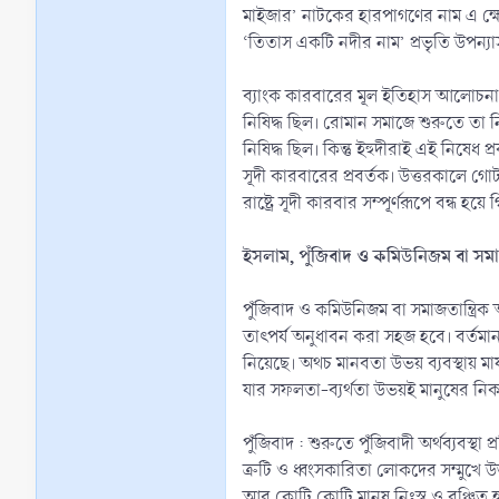
মাইজার’ নাটকের হারপাগণের নাম এ ক্ষেত্
‘তিতাস একটি নদীর নাম’ প্রভৃতি উপন্যা
ব্যাংক কারবারের মূল ইতিহাস আলোচনা কর
নিষিদ্ধ ছিল। রোমান সমাজে শুরুতে তা নিষি
নিষিদ্ধ ছিল। কিন্তু ইহুদীরাই এই নিষে
সূদী কারবারের প্রবর্তক। উত্তরকালে গোট
রাষ্ট্রে সূদী কারবার সম্পূর্ণরূপে বন্ধ
ইসলাম, পুঁজিবাদ ও কমিউনিজম বা সমাজত
পুঁজিবাদ ও কমিউনিজম বা সমাজতান্ত্রিক 
তাৎপর্য অনুধাবন করা সহজ হবে। বর্তমান প
নিয়েছে। অথচ মানবতা উভয় ব্যবস্থায় মাযলূ
যার সফলতা-ব্যর্থতা উভয়ই মানুষের নি
পুঁজিবাদ : শুরুতে পুঁজিবাদী অর্থব্যবস্থ
ত্রুটি ও ধ্বংসকারিতা লোকদের সম্মুখে উজ
আর কোটি কোটি মানুষ নিঃস্ব ও বঞ্চিত 