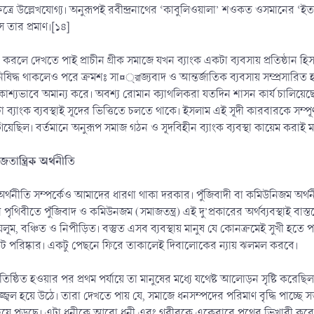
রে উল্লেখযোগ্য। অনুরূপই রবীন্দ্রনাথের ‘কাবুলিওয়ালা’ শওকত ওসমানের ‘ইতা’ প্
স তার প্রমাণ।[১৪]
লে দেখতে পাই প্রাচীন গ্রীক সমাজে যখন ব্যাংক একটা ব্যবসায় প্রতিষ্ঠান হিস
দ্ধ থাকলেও পরে ক্রমশঃ সা¤্রাজ্যবাদ ও আন্তর্জাতিক ব্যবসায় সম্প্রসারিত হওয়ার সা
ধ প্রকাশ্যভাবে অমান্য করে। অবশ্য রোমান ক্যাথলিকরা যতদিন শাসন কার্য চালি
া ব্যাংক ব্যবস্থাই সূদের ভিত্তিতে চলতে থাকে। ইসলাম এই সূদী কারবারকে সম্প
 হয়ে গিয়েছিল। বর্তমানে অনুরূপ সমাজ গঠন ও সূদবিহীন ব্যাংক ব্যবস্থা কায়েম করা
ান্ত্রিক অর্থনীতি
অর্থনীতি সম্পর্কেও আমাদের ধারণা থাকা দরকার। পুঁজিবাদী বা কমিউনিজম অর্থনী
ৃথিবীতে পুঁজিবাদ ও কমিউনজম (সমাজতন্ত্র) এই দু’প্রকারের অর্থব্যবস্থাই বাস্তব
ম, বঞ্চিত ও নিপীড়িত। বস্তুত এসব ব্যবস্থায় মানুষ যে কোনক্রমেই সুখী হতে পারে
কট পরিষ্কার। একটু পেছনে ফিরে তাকালেই দিবালোকের ন্যায় ঝলমল করবে।
া প্রতিষ্ঠিত হওয়ার পর প্রথম পর্যায়ে তা মানুষের মধ্যে যথেষ্ট আলোড়ন সৃষ্টি করেছ
্জ্বল হয়ে উঠে। তারা দেখতে পায় যে, সমাজে ধনসম্পদের পরিমাণ বৃদ্ধি পাচ্ছে সত্য,
হয়ে পড়ছে। এটা ধনীকে আরো ধনী এবং গরীবকে একেবারে পথের ভিখারী করে দিচ্ছে