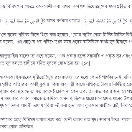
স্তু বিনিময়ের ক্ষেত্রে কম-বেশী করা অথবা অর্থ ঋণ দিয়ে গ্রহণের সময় গ্রহীতার
সূদের সংজ
ে সূদের পরিচয় দিতে গিয়ে বলা হয়েছে, ‘কোন ব্যক্তি কোন নির্দিষ্ট জিনিস বিন
র বলেন, ‘ঋণ গ্রহণের পর পরিশোধের সময় প্রদেয় অতিরিক্ত অর্থই সূদ হিসাবে গণ
জ্জাতুল্লাহিল বালেগাহ’ গ্রন্থে বলেন, ‘এক প্রকার হচ্ছে সরাসরি ও প্রকৃত সূদ এবং
গত সূদ বলতে হাদীসে বর্ণিত সূদকে বোঝানো হয়’।[১০]
্যক। ইসলামের দৃষ্টিতে ঁংঁৎু ও রহঃবৎবংঃ এর মধ্যে কোনই পার্থক্য নেই। য
ে গৃহীত অতিরিক্ত অর্থই বুঝায়। কিন্তু ব্যবসায়ী কাজে লগ্নিকৃত টাকার নির্দিষ্ট
ূদ হারাম করা হয়েছে তা যত রকমেই হোক না কেন এবং তা লাভ করার জন্য যে পন্থ
ে সময়কার আরব সমাজে একদিকে যেমন ব্যক্তিগত প্রয়োজনে প্রদত্ত ঋণের উপর স
ার সূদকে তখন আরবী ভাষায় ‘রিবা’-ই বলা হত। আর কুরআন মাজীদে এই ‘রিবা’
পরের মধ্যে বিনিময় করার সময় কম-বেশী করার নাম সূদ। আবার টাকা-পয়সা কাউক
থবা কোন প্রতিষ্ঠান।