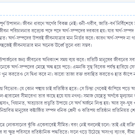
পূর্ণ উপাদান। জীবন ধারণে অর্থের বিকল্প নেই। ধনী-গরীব, জাতি-বর্ণ নির্বিশেষ
 জীবন পরিচালনার প্রত্যেক পদে পদে অর্থ-সম্পদের দরকার হয়। যার অর্থ-সম্প
্নত। অর্থ-সম্পদের উপরই জীবনযাত্রার মান নির্ভর করে। কারণ অর্থ-সম্পদ না থ
ব সহজেই জীবনযাত্রার মান অনেক ঊর্ধ্বে তুলে ধরা সম্ভব।
র্থ উপার্জনের জন্য জীবনের অধিকাংশ সময় ব্যয় করে। প্রতিটি মানুষের জীবনের
নেকে অর্থ-সম্পদের মোহে অন্ধ হয়ে পড়ে। এমনকি সুস্থ বিবেক পর্যন্ত হারিয়ে 
খুন করতেও সে দ্বিধা করে না। কারো তাজা রক্ত প্রবাহিত করতেও হাত কাঁপে
স্বপ্নে বিভোর। যে কোন পন্থায় চাই প্রতিষ্ঠিত হতে। সে চিন্তা থেকেই ঝাঁপিয়ে 
ারামের সীমারেখা তার কাছে হয়ে যায় নগণ্য। সমাজ যেহেতু অর্থকে মূল্যায়ন করে। 
আত্মসাৎ, খিয়ানত, অত্যাচার প্রভৃতি উপায়ে সে অর্থ অর্জনে লিপ্ত হয়। আর সূ
িম্নবিত্ত মানুষের কষ্টার্জিত সম্পদ ধনিক শ্রেণী ও কতিপয় প্রতিষ্ঠান প্রতিনিয়ত 
ষেত্রে লোকসানের ঝুঁকি একেবারেই সীমিত। বরং নেই বললেই চলে। তাই এই প্রক্রিয়া 
 বা ক্ষুদ্র পরিসরে প্রতিষ্ঠানিক পদ্ধতিতে। ফলে গড়ে উঠেছে অসংখ্য ব্যাংক, বী