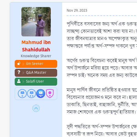
r
t
Nov 29, 2023
e
r
পৃথিবীতে বসবাসের জন্য অর্থ এক গুরুত্ব
সাচ্ছন্দ্য কোনভাবেই আশা করা যায় না।
তার জীবনযাত্রার মানও অপেক্ষাকৃত অনুন
Mahmud ibn
পক্ষান্তরে পর্যাপ্ত অর্থ-সম্পদ থাকলে খু
Shahidullah
Knowledge Sharer
অর্থের গুরুত্ব বিবেচনা করেই মানুষ অ
ilm Seeker
অর্থ উপার্জনে মরিয়া হয়ে পড়ে। আবার অ
Q&A Master
সম্পদ চাই। অনেক সময় এর জন্য কাউকে 
Salafi User
মানুষ পার্থিব জীবনে প্রতিষ্ঠিত হওয়ার 
বিবেচনার প্রয়োজনও মনে করে না। হালাল-হ
ডাকাতি, ছিনতাই, রাহাজানি, দুর্নীতি, 
সমাজ শোষণের এক গুরুত্বপূর্ণ হাতিয়ার। ন
সূদী পদ্ধতিতে অর্থ-সম্পদ উপার্জনের ক্
ব্যবসায়ী’র রূপ নিয়ে। আবার কেউ বৃহত্তর