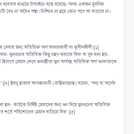
ধ ব্যবসার মাধ্যমে উপার্জনে ব্যস্ত রয়েছে। অথচ একজন মুসলিম
, এটি বৈধ না অবৈধ পন্থা। নিশ্চিত না হয়ে কোন পথে পা বাড়াবে না।
ার দেবার জন্য অতিরিক্ত অর্থ আদায়কারী বা কুসীদজীবী।[১]
াষায়- মূলধনের অতিরিক্ত কিছু গ্রহণ করাকে রিবা বা সূদ বলা হয়।
হিসাবে মেয়াদ শেষে ঋণগ্রহীতা মূল অর্থসহ অতিরিক্ত অর্থ ঋণদাতাকে
িবা হল- কাউকে নির্দিষ্ট মেয়াদের জন্য ঋণ দিয়ে মূলধনের অতিরিক্ত
য়ার শর্তে পরিশোধের মেয়াদ বাড়িয়ে দিত’।[৫]