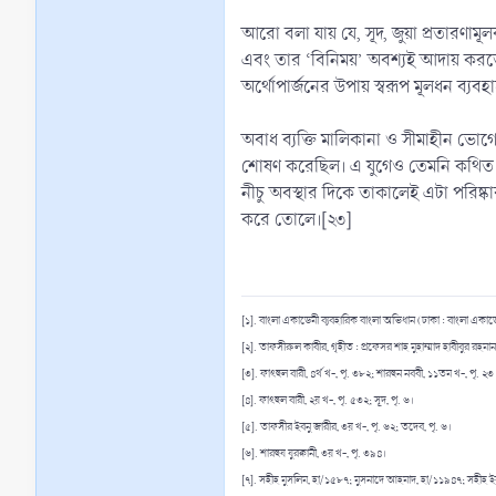
আরো বলা যায় যে, সূদ, জুয়া প্রতারণামূলক
এবং তার ‘বিনিময়’ অবশ্যই আদায় করতে 
অর্থোপার্জনের উপায় স্বরূপ মূলধন ব্যব
অবাধ ব্যক্তি মালিকানা ও সীমাহীন ভোগের 
শোষণ করেছিল। এ যুগেও তেমনি কথিত গণতান্
নীচু অবস্থার দিকে তাকালেই এটা পরিষ্
করে তোলে।[২৩]
[১]. বাংলা একাডেমী ব্যবহারিক বাংলা অভিধান (ঢাকা : বাংলা একাডে
[২]. তাফসীরুল কাবীর, গৃহীত : প্রফেসর শাহ মুহাম্মাদ হাবীবুর রহমা
[৩]. ফাৎহুল বারী, ৪র্থ খ-, পৃ. ৩৮২; শারহুন নববী, ১১তম খ-, পৃ. ২৩
[৪]. ফাৎহুল বারী, ২য় খ-, পৃ. ৫৩২; সূদ, পৃ. ৬।
[৫]. তাফসীর ইবনু জারীর, ৩য় খ-, পৃ. ৬২; তদেব, পৃ. ৬।
[৬]. শারহুয যুরক্বানী, ৩য় খ-, পৃ. ৩৯৪।
[৭]. সহীহ মুসলিম, হা/১৫৮৭; মুসনাদে আহমাদ, হা/১১৯৪৭; সহীহ ই