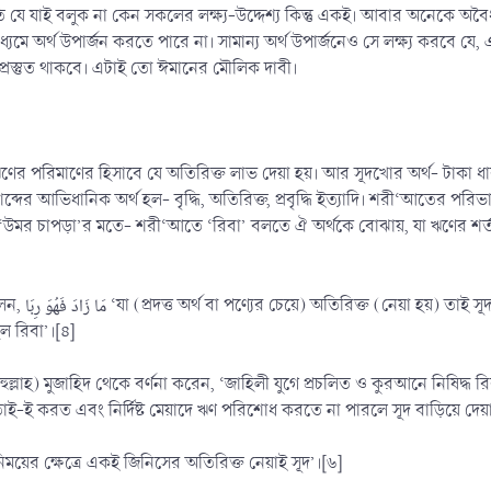
্ধতি যে যাই বলুক না কেন সকলের লক্ষ্য-উদ্দেশ্য কিন্তু একই। আবার অনেকে অবৈ
্যমে অর্থ উপার্জন করতে পারে না। সামান্য অর্থ উপার্জনেও সে লক্ষ্য করবে যে
দা প্রস্তুত থাকবে। এটাই তো ঈমানের মৌলিক দাবী।
বদ ঋণের পরিমাণের হিসাবে যে অতিরিক্ত লাভ দেয়া হয়। আর সূদখোর অর্থ- টাকা ধ
্দের আভিধানিক অর্থ হল- বৃদ্ধি, অতিরিক্ত, প্রবৃদ্ধি ইত্যাদি। শরী‘আতের পরিভ
নিক ‘উমর চাপড়া’র মতে- শরী‘আতে ‘রিবা’ বলতে ঐ অর্থকে বোঝায়, যা ঋণের শর্ত 
ন, ‘পণ্য বা অর্থের
হল রিবা’।[৪]
হুল্লাহ) মুজাহিদ থেকে বর্ণনা করেন, ‘জাহিলী যুগে প্রচলিত ও কুরআনে নিষিদ্ধ র
রা তাই-ই করত এবং নির্দিষ্ট মেয়াদে ঋণ পরিশোধ করতে না পারলে সূদ বাড়িয়ে দে
িনিময়ের ক্ষেত্রে একই জিনিসের অতিরিক্ত নেয়াই সূদ’।[৬]