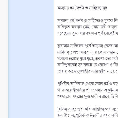
অন্যান্য ধর্ম, দর্শন ও সাহিত্যে সূদ
অন্যান্য ধর্ম, দর্শন ও সাহিত্যেও সূদকে
অবিকৃত অবস্থায় নেই। কোন নবী-রাসূল স
ধরেছেন। বুঝা যায় বহুকাল পূর্ব থেকেই স
কুরআন নাযিলের পূর্বে অন্যান্য যেসব 
নাযিলকৃত গ্রন্থ ‘যাবূর’-এর কোন সন্
ঘটানো হয়েছে যুগে যুগে, একথা তো সর্
আদিপুস্তকেই সূদ সম্বন্ধে যে ঘোষণা ও ন
তাহার কাছে সূদগ্রাহীর ন্যায় হইও না; ত
পৃথিবীর আদিকাল থেকে সকল ধর্ম ও বর্ণের
খ-ন করে ইতালীয় প-িত থমাস একুইনাস ব
ঋণদাতার সময়ের মূল্য দাবী করাকে তিন
বিভিন্ন সাহিত্যেও কবি-সাহিত্যিকগণ স
জন প্রিসেল, প্লুটার্ক ও ইতালীর অমর ক