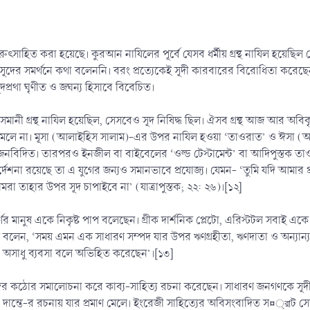
 নিরুৎসাহিত করা হয়েছে। কুরআন নাযিলের পূর্বে যেসব ধর্মীয় গ্রন্থ নাযিল হয়েছি
ূদের সমর্থনে কথা বলেননি। বরং প্রত্যেকেই সূদী কারবারের বিরোধিতা করেছে
ূদপ্রথা ঘৃণীত ও জঘন্য হিসাবে বিবেচিত।
আসমানী গ্রন্থ নাযিল হয়েছিল, সেসবেও সূদ নিষিদ্ধ ছিল। ঐসব গ্রন্থ আজ আর অ
ধান মেলে না। মূসা (আলাইহিস সালাম)-এর উপর নাযিল হওয়া ‘তাওরাত’ ও ঈসা
বজনবিদিত। তারপরও ইনজীল বা বাইবেলের ‘ওল্ড টেস্টামেন্ট’ বা আদিপুস্তক
ির্দেশনা রয়েছে তা এ যুগের জন্যও সমানভাবে প্রযোজ্য। যেমন- ‘তুমি যদি আমার 
োমরা তাহার উপর সূদ চাপাইবে না’ (যাত্রাপুস্তক; ২২: ২৬)।[১২]
 মানুষ একে নিকৃষ্ট পাপ বলেছেন। গ্রীক দার্শনিক প্লেটো, এরিস্টটল সবাই একে 
লেন, ‘সময় এমন এক সাধারণ সম্পদ যার উপর ঋণগ্রহীতা, ঋণদাতা ও অন্যান্য
ি অসাধু ব্যবসা বলে অভিহিত করেছেন’।[১৩]
ূদের কঠোর সমালোচনা করে কাব্য-সাহিত্য রচনা করেছেন। সাধারণ জনগণকে সূদী
বি দান্তে-র রচনায় যার প্রমাণ মেলে। ইংরেজী সাহিত্যের অবিসংবাদিত স¤্রাট স