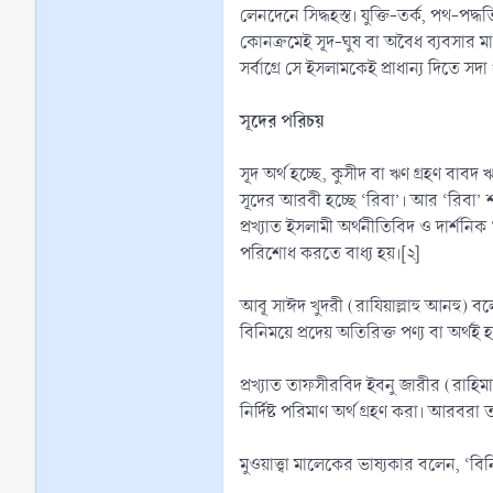
লেনদেনে সিদ্ধহস্ত। যুক্তি-তর্ক, পথ-পদ
কোনক্রমেই সূদ-ঘুষ বা অবৈধ ব্যবসার মাধ
সর্বাগ্রে সে ইসলামকেই প্রাধান্য দিতে স
সূদের পরিচয়
সূদ অর্থ হচ্ছে, কুসীদ বা ঋণ গ্রহণ বা
সূদের আরবী হচ্ছে ‘রিবা’। আর ‘রিবা’ শব
প্রখ্যাত ইসলামী অর্থনীতিবিদ ও দার্শ
পরিশোধ করতে বাধ্য হয়।[২]
আবূ সাঈদ খুদরী (রাযিয়াল্লাহু আনহু) বলেন, مَا زَادَ فَهُوَ رِبَا ‘যা (প্রদত্ত অর্থ বা পণ্যের চেয়ে) অতিরিক্ত (নেয়া হয়) তাই সূদ’।[৩] ইবনু হাজার আসক্বালানী (রাহিমাহুল্লাহ) বলে
বিনিময়ে প্রদেয় অতিরিক্ত পণ্য বা অর্থই 
প্রখ্যাত তাফসীরবিদ ইবনু জারীর (রাহিমা
নির্দিষ্ট পরিমাণ অর্থ গ্রহণ করা। আরব
মুওয়াত্ত্বা মালেকের ভাষ্যকার বলেন, ‘ব