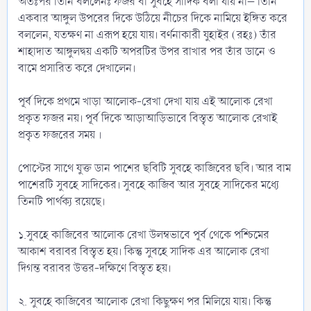
অতঃপর তিনি বললেনঃ ফজর বা সুবহে সাদিক বলা যায় না– তিনি
একবার আঙ্গুল উপরের দিকে উঠিয়ে নীচের দিকে নামিয়ে ইঙ্গিত করে
বললেন, যতক্ষণ না এরূপ হয়ে যায়। বর্ণনাকারী যুহাইর (রহঃ) তাঁর
শাহাদাত আঙ্গুলদ্বয় একটি অপরটির উপর রাখার পর তাঁর ডানে ও
বামে প্রসারিত করে দেখালেন।
পূর্ব দিকে প্রথমে খাড়া আলোক-রেখা দেখা যায় এই আলোক রেখা
প্রকৃত ফজর নয়। পূর্ব দিকে আড়াআড়িভাবে বিস্তৃত আলোক রেখাই
প্রকৃত ফজরের সময় ।
পোস্টের সাথে যুক্ত ডান পাশের ছবিটি সুবহে কাজিবের ছবি। আর বাম
পাশেরটি সুবহে সাদিকের। সুবহে কাজিব আর সুবহে সাদিকের মধ্যে
তিনটি পার্থক্য রয়েছে।
১.সুবহে কাজিবের আলোক রেখা উলম্বভাবে পূর্ব থেকে পশ্চিমের
আকাশ বরাবর বিস্তৃত হয়। কিন্তু সুবহে সাদিক এর আলোক রেখা
দিগন্ত বরাবর উত্তর-দক্ষিণে বিস্তৃত হয়।
২. সুবহে কাজিবের আলোক রেখা কিছুক্ষণ পর মিলিয়ে যায়। কিন্তু