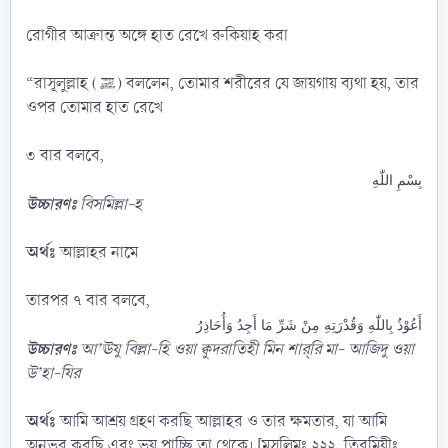
রোগীর আক্রান্ত অঙ্গে হাত রেখে রুকিয়াহ করা
“রাসূলুল্লাহ (ﷺ) বললেন, তোমার শরীরের যে জায়গায় ব্যথা হয়, তার
ওপর তোমার হাত রেখে
৩ বার বলবে,
بِسْمِ اللّٰهِ
উচ্চারণঃ
বিসমিল্লা-হ
অর্থঃ
আল্লাহর নামে
তারপর ৭ বার বলবে,
أَعُوْذُ بِاللّٰهِ وَقُدْرَتِهِ مِنْ شَرِّ مَا أَجِدُ وَأُحَاذِرُ
উচ্চারণঃ
আ’ঊযু বিল্লা-হি ওয়া ক্বুদরাতিহী মিন শার্‌রি মা- আজিদু ওয়া
উ’হা-যির
অর্থঃ
আমি আশ্রয় গ্রহণ করছি আল্লাহর ও তার ক্ষমতার, যা আমি
অনুভব করছি এবং ভয় পাচ্ছি তা থেকে। [মুসলিমঃ ২২২, তিরমিযীঃ