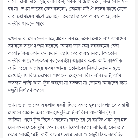
করে। তারা তাকে সুস্থ করার জন্য সবরকম চেষ্টা করে, কিন্তু কোন ফল
হয় না। তখন তাদের কেউ বললোঃ তোমরা যদি ঐ দলের কাছে যেতে
যারা তোমাদের মাঝে এসেছিল। হয়তো তাদের কারও কাছে কোন
তদবীর থাকতে পারে।
তখন তারা সে দলের কাছে এসে বলল হে দলের লোকেরা! আমাদের
সর্দারকে সাপে দংশন করেছে। আমরা তার জন্য সবরকমের চেষ্টা
করেছি কিন্তু কোন ফল হয়নি। তোমাদের কারও নিকট কি কোন
তদবীর আছে? একজন বললেন হ্যাঁ। আল্লাহর কসম আমি ঝাড়ফুঁক
জানি। তবে আল্লাহর কসম! আমরা তোমাদের নিকট মেহমান হতে
চেয়েছিলাম কিন্তু তোমরা আমাদের মেহমানদারী করনি। তাই আমি
ততক্ষন পর্যন্ত ঝাড়-ফুঁক করবো না যতক্ষন না তোমরা আমাদের জন্য
মজুরী নির্ধারণ করবে।
তখন তারা তাদের একপাল বকরী দিতে সম্মত হল। তারপর সে সাহাবী
সেখানে গেলেন এবং আলহামদুলিল্লাহি রাব্বিল আলামীন (সূরা
ফাতিহা) পড়ে ফুঁক দিতে থাকলেন। অবশেষে সে ব্যাক্তি এমন সুস্থ হল
যেন বন্ধন থেকে মুক্তি পেল। সে চলাফেরা করতে লাগলো, যেন তার
কোন রোগই নেই। রাবী বলেনঃ তখন তারা যে মজুরী ঠিক করেছিল,