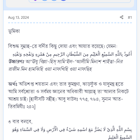
Aug 13, 2024
#1
ভূমিকা
বিশুদ্ধ সুন্নাহ-তে বর্ণিত কিছু দোয়া এবং আয়াত রয়েছে। যেমন:
أَعُوذُ بِاللَّهِ السَّمِيْعِ الْعَلِيْمِ مِنَ الشَّيْطَانِ الرَّجِيمِ مِنْ هَمْزِهِ وَنَفْخِهِ وَنَفْثِهِ
উচ্চারণঃ
আ‘ঊযু বিল্লা-হিস্‌ সামি‘ইল-‘আলীমি মিনাশ শাইত্বা-নির
রাজীম মিন হামঝিহি ওয়া নাফখিহি ওয়া নাফছিহ
অর্থঃ
অভিশপ্ত শয়তান এবং তার কুমন্ত্রণা, ঝাড়ফুঁক ও যাদুমন্ত্র হতে
আমি সর্বশ্রোতা ও সর্বময় জ্ঞানের অধিকারী আল্লাহ্‌ তা’আলার নিকটে
আশ্রয় চাই। [হাদীসটি সহীহ। আবু দাউদঃ ৭৭৫, ৭৬৪; সুনান আত-
তিরমিযীঃ ২৪২]
৩ বার বলবে,
بِسْمِ اللَّهِ الَّذِيْ لَا يَضُرُّ مَعَ اسْمِهِ شَيْءٌ فِي الْأَرْضِ وَلَا فِي السَّمَاءِ وَهُوَ
السَّمِيعُ الْعَلِيمُ