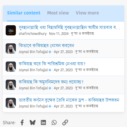
:
Similar content
Most view
View more
সুবহানাল্লাহি ওয়া বিহামদিহি সুবহানাল্লাহিল আযীম সাতবার বললে জান্নাতে উঁচু দালান তথা টাওয়ার নির্মাণ করা হবে মর্মে বর্ণিত হাদিসটি দুর্বল
shafinchowdhury
Nov 11, 2024
দু'আ ও রুকইয়াহ
কিভাবে রুকিয়াহর গোসল করবেন
Joynal Bin Tofajjal
Apr 27, 2023
দু'আ ও রুকইয়াহ
রুকিয়াহ করে কি পারিশ্রমিক নেওয়া যায়?
Joynal Bin Tofajjal
Apr 27, 2023
দু'আ ও রুকইয়াহ
রুকিয়াহ কি অমুসলিমদের জন্য প্রযােজ্য?
Joynal Bin Tofajjal
Apr 27, 2023
দু'আ ও রুকইয়াহ
ভারতীয় কস্টাস বৃক্ষের তৈরি নাকের ড্রপ - রুকিয়াহর উপকরন
Joynal Bin Tofajjal
Apr 27, 2023
দু'আ ও রুকইয়াহ
Facebook
Bluesky
LinkedIn
WhatsApp
Link
Share: