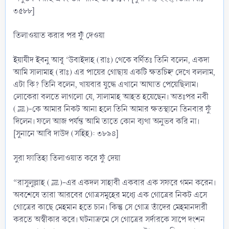
৩৫৮৮]
তিলাওয়াত করার পর ফুঁঁ দেওয়া
ইয়াযীদ ইবনু আবূ ‘উবাইদাহ (রাঃ) থেকে বর্ণিতঃ তিনি বলেন, একদা
আমি সালামাহ (রাঃ) এর পায়ের গোছায় একটি ক্ষতচিহ্ন দেখে বললাম,
এটা কি? তিনি বলেন, খায়বার যুদ্ধে এখানে আঘাত পেয়েছিলাম।
লোকেরা বলতে লাগলো যে, সালামাহ আহত হয়েছেন। অতঃপর নবী
(ﷺ)-কে আমার নিকট আনা হলে তিনি আমার ক্ষতস্থানে তিনবার ফুঁ
দিলেন। ফলে আজ পর্যন্ত আমি তাতে কোন ব্যথা অনুভব করি না।
[সুনানে আবি দাউদ (সহিহ): ৩৮৯৪]
সুরা ফাতিহা তিলাওয়াত করে ফুঁ দেয়া
“রাসুলুল্লাহ (ﷺ)-এর একদল সাহাবী একবার এক সফরে গমন করেন।
অবশেষে তারা আরবের গোত্রসমূহের মধ্যে এক গোত্রের নিকট এসে
গোত্রের কাছে মেহমান হতে চান। কিন্তু সে গোত্র তাঁদের মেহমানদারী
করতে অস্বীকার করে। ঘটনাক্রমে সে গোত্রের সর্দারকে সাপে দংশন