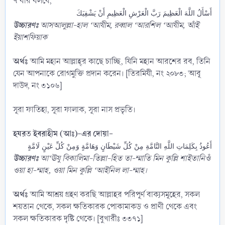
৭ বার বলবে,
أَسْأَلُ اللَّهَ الْعَظِيمَ رَبَّ الْعَرْشِ الْعَظِيمِ أَنْ يَشْفِيَكَ
উচ্চারণঃ
আসআলুল্লা-হাল ‘আযীম, রব্বাল ‘আরশিল ‘আযীম, আঁই
ইয়াশফিয়াক
অর্থঃ
আমি মহান আল্লাহ্‌র কাছে চাচ্ছি, যিনি মহান আরশের রব, তিনি
যেন আপনাকে রোগমুক্তি প্রদান করেন। [তিরমিযী, নং ২০৮৩; আবূ
দাউদ, নং ৩১০৬]
সূরা ফাতিহা, সূরা ফালাক, সূরা নাস প্রভৃতি।
হযরত ইবরাহীম (আঃ)-এর দোয়া-
أَعُوذُ بِكَلِمَاتِ اللَّهِ التَّامَّةِ مِنْ كُلِّ شَيْطَانٍ وَهَامَّةٍ وَمِنْ كُلِّ عَيْنٍ لَامَّةٍ
উচ্চারণঃ
আ‘ঊযু বিকালিমা-তিল্লা-হিত তা-ম্মাতি মিন কুল্লি শাইতানিওঁ
ওয়া হা-ম্মাহ, ওয়া মিন কুল্লি ‘আইনিল লা-ম্মাহ।
অর্থঃ
আমি আশ্রয় গ্রহণ করছি আল্লাহর পরিপূর্ণ বাক্যসমূহের, সকল
শয়তান থেকে, সকল ক্ষতিকারক পোকামাকড় ও প্রাণী থেকে এবং
সকল ক্ষতিকারক দৃষ্টি থেকে। [বুখারীঃ ৩৩৭১]