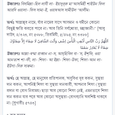
উচ্চারণঃ
বিসমিল্লা-হিল লাযী লা- ইয়াদুর্‌রু মা‘আসমিহী শাইউন ফিল
আরদি ওয়ালা- ফিস সামা-ই, ওয়াহুআস সামীউল ‘আলীম।
অর্থঃ
আল্লাহ্‌র নামে; যাঁর নামের সাথে আসমান ও যমীনে কোনো
কিছুই ক্ষতি করতে পারে না। আর তিনি সর্বশ্রোতা, মহাজ্ঞানী।” [আবূ
দাউদ, ৪/৩২৩, নং ৫০৮৮; তিরমিযী, ৫/৪৬৫, নং ৩৩৮৮]
اَللَّهُمَّ رَبَّ النَّاسِ أَذْهِبِ الْبَأْسَ اِشْفِ وَأَنْتَ الشَّافِيْ لَا شِفَاءَ إِلاَّ شِفَاؤُكَ
شِفَاءً لَا يُغَادِرُ سَقَمًا
উচ্চারণঃ
আল্লা-হুম্মা রাব্বান না-স, আয্‌হিবিল বা-'স, ইশ্‌ফি, ওয়া
আনতাশ শা-ফী, লা- শিফা- আ ইল্লা- শিফা-উকা, শিফা-আন লা-
ইউগা-দিরু সাক্বমা।
অর্থঃ
হে আল্লাহ, হে মানুষের প্রতিপালক, অসুবিধা দূর করুন, সুস্থতা
দান করুন, আপনিই শিফা বা সুস্থতা দানকারী, আপনার শিফা (সুস্থতা
প্রদান বা রোগ নিরাময়) ছাড়া আর কোনো শিফা নেই, এমনভাবে শিফা
দান করুন যার পরে আর কোনো অসুস্থতা-রোগব্যাধি অবশিষ্ট থাকবে
না। [বুখারীঃ ৫৭৪৩]