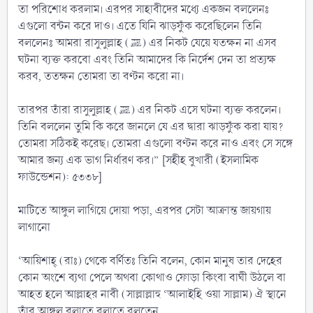
তা পরিশোধ করলাম। এরপর সাহাবীদের মধ্যে একজন বললেনঃ
এগুলো বন্টন করে দাও। এতে যিনি ঝাড়ফুঁক করেছিলেন তিনি
বললেনঃ আমরা রাসুলুল্লাহ (ﷺ) এর নিকট যেয়ে যতক্ষন না এসব
ঘটনা ব্যক্ত করবো এবং তিনি আমাদের কি নির্দেশ দেন তা প্রত্যক্ষ
করব, ততক্ষন তোমরা তা বণ্টন করো না।
তারপর তাঁরা রাসুলুল্লাহ (ﷺ) এর নিকট এসে ঘটনা ব্যক্ত করলেন।
তিনি বললেন তুমি কি করে জানলে যে এর দ্বারা ঝাড়ফুঁক করা যায়?
তোমরা সঠিকই করেছ। তোমরা এগুলো বণ্টন করে নাও এবং সে সঙ্গে
আমার জন্য এক ভাগ নির্ধারণ কর।” [সহীহ বুখারী (ইসলামিক
ফাউন্ডেশন): ৫৩৩৮]
মাটিতে আঙ্গুল লাগিয়ে দোয়া পড়া, এরপর সেটা আক্রান্ত জায়গায়
লাগানো
‘আয়িশাহ্ (রাঃ) থেকে বর্ণিতঃ তিনি বলেন, কোন মানুষ তার দেহের
কোন অংশে ব্যথা পেলে অথবা কোথাও ফোড়া কিংবা বাঘী উঠলে বা
আহত হলে আল্লাহর নাবী (সাল্লাল্লাহু ‘আলাইহি ওয়া সাল্লাম) ঐ স্থানে
তাঁর আঙ্গুল বুলাতে বুলাতে বলতেন,