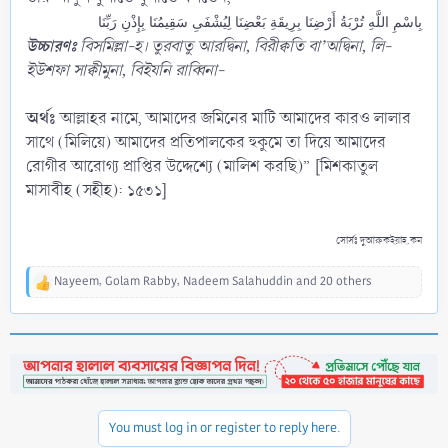
بِاسْمِ اللَّهِ تُرْبَةُ أَرْضِنَا بِرِيقَةِ بَعْضِنَا لِيُشْفَىِ سَقِيمُنَا بِإِذْنِ رَبِّنَا
উচ্চারণঃ
বিসমিল্লা-হ। তুরবাতু আরদ্বিনা, বিরীক্বতি বা’অদ্বিনা, লি-
ইউশফা সাক্বীমুনা, বিইযনি রাব্বিনা-
অর্থঃ
আল্লাহর নামে, আমাদের জমিনের মাটি আমাদের কারও লালার
সাথে (মিলিয়ে) আমাদের প্রতিপালকের হুকুমে তা দিয়ে আমাদের
রোগীর আরোগ্য প্রাপ্তির উদ্দেশ্যে (মালিশ করছি)” [মিশকাতুল
মাসাবীহ (সহীহ): ১৫৩১]
সোর্সঃ দুআরুকইয়াহ.কম
Nayeem
,
Golam Rabby
,
Nadeem Salahuddin
and 20 others
R
e
a
c
t
i
o
n
You must log in or register to reply here.
s