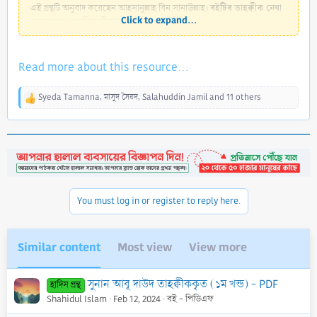
বইটির তাহক্বীক নেয়া
এই গ্রন্থটি অনুবাদ করেছেন আহসানুল্লাহ বিন সানাউল্লাহ।
Click to expand...
হয়েছে শায়খ নাসিরুদ্দীন আলবানী (রহ)-এর...
Read more about this resource...
Syeda Tamanna
,
মাসুদ সৈয়দ
,
Salahuddin Jamil
and 11 others
R
e
a
c
t
i
o
n
You must log in or register to reply here.
s
:
Similar content
Most view
View more
সুনান আবূ দাউদ তাহক্বীককৃত (১ম খন্ড) - PDF
হাদিস গ্রন্থ
Shahidul Islam
Feb 12, 2024
বই - পিডিএফ