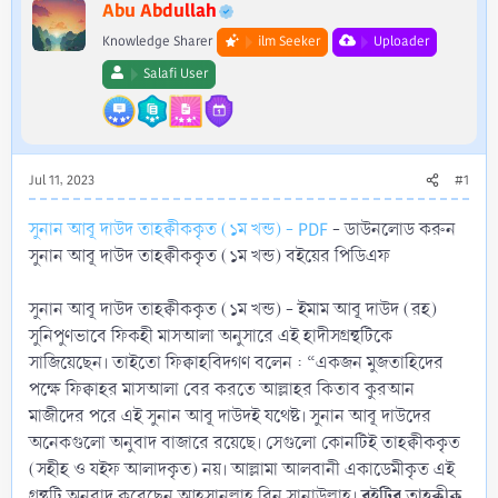
r
Abu Abdullah
Knowledge Sharer
ilm Seeker
Uploader
Salafi User
Jul 11, 2023
#1
সুনান আবূ দাউদ তাহক্বীককৃত (১ম খন্ড) - PDF
- ডাউনলোড করুন
সুনান আবূ দাউদ তাহক্বীককৃত (১ম খন্ড) বইয়ের পিডিএফ
সুনান আবূ দাউদ তাহক্বীককৃত (১ম খন্ড) - ইমাম আবূ দাউদ (রহ)
সুনিপুণভাবে ফিকহী মাসআলা অনুসারে এই হাদীসগ্রন্থটিকে
সাজিয়েছেন। তাইতো ফিক্বাহবিদগণ বলেন : “একজন মুজতাহিদের
পক্ষে ফিক্বাহর মাসআলা বের করতে আল্লাহর কিতাব কুরআন
মাজীদের পরে এই সুনান আবূ দাউদই যথেষ্ট। সুনান আবূ দাউদের
অনেকগুলো অনুবাদ বাজারে রয়েছে। সেগুলো কোনটিই তাহক্বীককৃত
(সহীহ ও যইফ আলাদকৃত) নয়। আল্লামা আলবানী একাডেমীকৃত এই
বইটির তাহক্বীক
গ্রন্থটি অনুবাদ করেছেন আহসানুল্লাহ বিন সানাউল্লাহ।