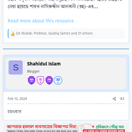
নেয়া হয়েছে শায়খ নাসিরুদ্দীন আলবানী (রহ)-এর...
Read more about this resource...
GK Shakib
,
Probhat
,
Saabiq Satter
and 21 others
R
e
a
c
t
i
Shahidul Islam
S
o
Blogger
n
s
:
Feb 12, 2024
#2
চমৎকার