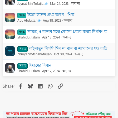
Joynal Bin Tofajjal
Mar 24, 2023
অন্যান্য
ঈমান ভঙ্গের প্রথম কারণ - শির্ক
প্রবন্ধ
Abu Abdullah
Aug 18, 2023
অন্যান্য
আল্লাহ ও বান্দার মধ্যে কোনো প্রকার মাধ্যম নির্ধারণ করা এবং তাদের কাছে কিছু চাওয়া ঈমান ভঙ্গের ২য় কারণ
প্রবন্ধ
Shahidul Islam
Apr 13, 2024
অন্যান্য
লাইলাতুন নিসফি মিন শা'বান বা শা'বানের মধ্য রাত্রির পরদিন সিয়াম পালন প্রসঙ্গ
সিয়াম
bhuiyanmdshahidullah
Oct 30, 2024
অন্যান্য
সিয়ামের বিধান
সিয়াম
Shahidul Islam
Apr 12, 2024
অন্যান্য
Facebook
Bluesky
LinkedIn
WhatsApp
Link
Share: