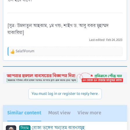
[সূত্র: উমদাতুল আহকাম, ১ম খন্ড; শাইখ ড. আবু বকর মুহাম্মদ
যাকারিয়া]
Last edited:
Feb 24, 2023
SalafiForum
R
e
a
c
t
i
o
n
You must log in or register to reply here.
s
:
Similar content
Most view
View more
রোজা ভঙ্গের অন্যতম কারণসমূহ
সিয়াম