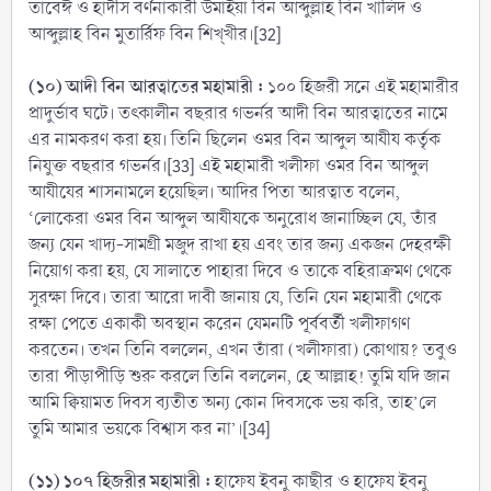
তাবেঈ ও হাদীস বর্ণনাকারী উমাইয়া বিন আব্দুল্লাহ বিন খালিদ ও
আব্দুল্লাহ বিন মুতার্রিফ বিন শিখ্খীর।[32]
(১০) আদী বিন আরত্বাতের মহামারী :
১০০ হিজরী সনে এই মহামারীর
প্রাদুর্ভাব ঘটে। তৎকালীন বছরার গভর্নর আদী বিন আরত্বাতের নামে
এর নামকরণ করা হয়। তিনি ছিলেন ওমর বিন আব্দুল আযীয কর্তৃক
নিযুক্ত বছরার গভর্নর।[33] এই মহামারী খলীফা ওমর বিন আব্দুল
আযীযের শাসনামলে হয়েছিল। আদির পিতা আরত্বাত বলেন,
‘লোকেরা ওমর বিন আব্দুল আযীযকে অনুরোধ জানাচ্ছিল যে, তাঁর
জন্য যেন খাদ্য-সামগ্রী মজুদ রাখা হয় এবং তার জন্য একজন দেহরক্ষী
নিয়োগ করা হয়, যে সালাতে পাহারা দিবে ও তাকে বহিরাক্রমণ থেকে
সুরক্ষা দিবে। তারা আরো দাবী জানায় যে, তিনি যেন মহামারী থেকে
রক্ষা পেতে একাকী অবস্থান করেন যেমনটি পূর্ববর্তী খলীফাগণ
করতেন। তখন তিনি বললেন, এখন তাঁরা (খলীফারা) কোথায়? তবুও
তারা পীড়াপীড়ি শুরু করলে তিনি বললেন, হে আল্লাহ! তুমি যদি জান
আমি ক্বিয়ামত দিবস ব্যতীত অন্য কোন দিবসকে ভয় করি, তাহ’লে
তুমি আমার ভয়কে বিশ্বাস কর না’।[34]
(১১) ১০৭ হিজরীর মহামারী :
হাফেয ইবনু কাছীর ও হাফেয ইবনু