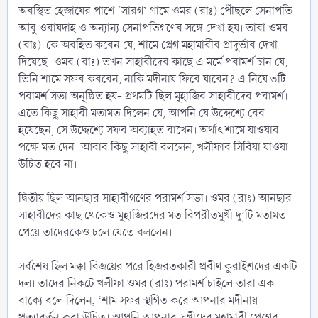
অবস্থিত হেজাযের পাশে ‘সারগ’ গ্রামে ওমর (রাঃ) পৌঁছলে সেনাপতি
আবু ওবায়দাহ ও অন্যান্য সেনাপতিগণের সঙ্গে দেখা হয়। তারা ওমর
(রাঃ)-কে অবহিত করেন যে, শামে প্লেগ মহামারীর প্রাদুর্ভাব দেখা
দিয়েছে। ওমর (রাঃ) তখন সাহাবীদের কাছে এ মর্মে পরামর্শ চান যে,
তিনি শামে সফর করবেন, নাকি মদীনায় ফিরে যাবেন? এ নিয়ে ৩টি
পরামর্শ সভা অনুষ্ঠিত হয়- প্রথমটি ছিল মুহাজির সাহাবীদের পরামর্শ।
এতে কিছু সাহাবী মতামত দিলেন যে, আপনি যে উদ্দেশ্যে বের
হয়েছেন, সে উদ্দেশ্যে সফর অব্যাহত রাখেন। অর্থাৎ শামে যাওয়ার
পক্ষে মত দেন। আবার কিছু সাহাবী বললেন, খলীফার সিরিয়া যাওয়া
উচিত হবে না।
দ্বিতীয় ছিল আনছার সাহাবীগণের পরামর্শ সভা। ওমর (রাঃ) আনছার
সাহাবীদের কাছ থেকেও মুহাজিরদের মত বিপরীতমুখী দু’টি মতামত
পেয়ে তাদেরকেও চলে যেতে বললেন।
সর্বশেষ ছিল মক্কা বিজয়ের পরে হিজরতকারী প্রবীণ কুরাইশদের একটি
দল। তাদের নিকটে খলীফা ওমর (রাঃ) পরামর্শ চাইলে তারা এক
বাক্যে বলে দিলেন, ‘শাম সফর স্থগিত করে আপনার মদীনায়
প্রত্যাবর্তন করা উচিত। আপনি আপনার সঙ্গীদের মহামারী প্লেগের