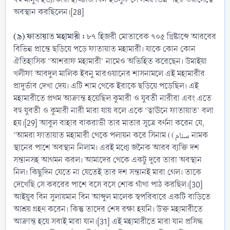
অবস্থান করছিলেন।[28]
(৯) ফাতায়াত মহামারী :
৮৭ হিজরী মোতাবেক ৭০৫ খ্রিষ্টাব্দে আরবের
বিভিন্ন প্রান্তে ছড়িয়ে পড়ে ফাতায়াত মহামারী। যাকে কোন কোন
ঐতিহাসিক ‘আশরাফ মহামারী’ নামেও অভিহিত করেছেন। উমাইয়া
খলীফা আবদুল মালিক ইবনু মারওয়ানের শাসনামলে এই মহামারীর
প্রাদুর্ভাব দেখা দেয়। এটি শাম থেকে ইরাকে ছড়িয়ে পড়েছিল। এই
মহামারীতে প্রথম আক্রান্ত হয়েছিল কুমারী ও যুবতী নারীরা এবং এতে
বহু যুবতী ও কুমারী নারী মারা যায় বলে একে ‘ত্বাঊনে ফাতায়াত’ বলা
হয়।[29] আবুল বাহার বাকরাভী তার মাতার সূত্রে বর্ণনা করেন যে,
‘আমরা ফাতায়াত মহামারী থেকে পলায়ন করে সিনাম ((سنام নামক
স্থানের পাশে অবস্থান নিলাম। এরই মধ্যে জনৈক আরব ব্যক্তি দশ
সন্তানসহ আগমন করল। আমাদের থেকে একটু দূরে তারা অবস্থান
নিল। কিছুদিন যেতে না যেতেই তার দশ সন্তানই মারা গেল। তাকে
দেখেছি সে কবরের পাশে বসে বসে শোক গাঁথা পাঠ করছিল।[30]
আইয়ূব বিন সুলায়মান বিন আব্দুল মালেক স্বপরিবারে একটি বাড়িতে
আশ্রয় গ্রহণ করেন। কিন্তু তাদের শেষ রক্ষা হয়নি। উক্ত মহামারীতে
আক্রান্ত হয়ে সবাই মারা যান।[31] এই মহামারীতে মারা যান প্রসিদ্ধ