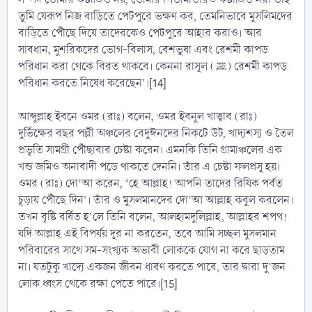
তুমি যেরূপ নিজ বাড়িতে পেটপুরে ভক্ষণ কর, তেমনিভাবে মুসলিমদের
বাড়িতে পৌঁছে দিয়ে তাদেরকেও পেটপুরে আহার করাও। আর
সাবধান, মুশরিকদের ভোগ-বিলাস, বেশভূষা এবং রেশমী কাপড়
পরিধান করা থেকে বিরত থাকবে। কেননা রাসূল (ﷺ) রেশমী কাপড়
পরিধান করতে নিষেধ করেছেন’।[14]
আব্দুল্লাহ ইবনে ওমর (রাঃ) বলেন, ওমর ইবনুল খাত্ত্বাব (রাঃ)
দুর্ভিক্ষের বছর পল্লী অঞ্চলের বেদুঈনদের নিকটে উট, খাদ্যশস্য ও তৈল
প্রভৃতি সামগ্রী পৌঁছাবার চেষ্টা করেন। এমনকি তিনি গ্রামাঞ্চলের এক
খন্ড জমিও অনাবাদী পড়ে থাকতে দেননি। তাঁর এ চেষ্টা ফলপ্রসূ হয়।
ওমর (রাঃ) দো‘আ করেন, ‘হে আল্লাহ! আপনি তাদের রিযিক পর্বত
চূড়ায় পৌঁছে দিন’। তাঁর ও মুসলমানদের দো‘আ আল্লাহ কবুল করলেন।
তখন বৃষ্টি বর্ষিত হ’লে তিনি বলেন, আলহামদুলিল্লাহ, আল্লাহর শপথ!
যদি আল্লাহ এই বিপর্যয় দূর না করতেন, তবে আমি সচ্ছল মুসলমান
পরিবারের সাথে সম-সংখ্যক অভাবী লোককে যোগ না করে ছাড়তাম
না। যতটুকু খাদ্যে একজন জীবন ধারণ করতে পারে, তার দ্বারা দু’জন
লোক ধ্বংস থেকে রক্ষা পেতে পারে।[15]