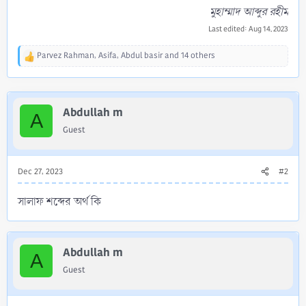
মুহাম্মাদ আব্দুর রহীম
Last edited:
Aug 14, 2023
Parvez Rahman
,
Asifa
,
Abdul basir
and 14 others
R
e
a
c
Abdullah m
t
A
i
Guest
o
n
s
:
Dec 27, 2023
#2
সালাফ শব্দের অর্থ কি
Abdullah m
A
Guest