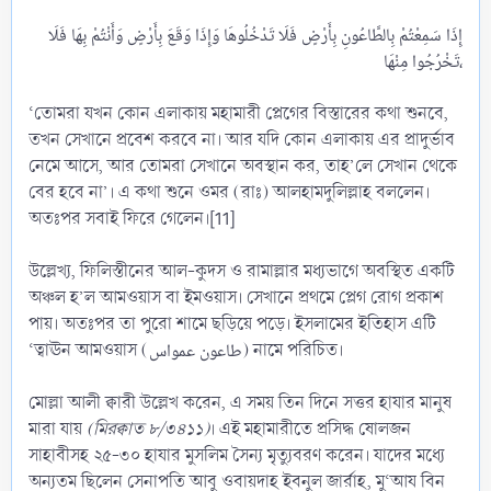
إِذَا سَمِعْتُمْ بِالطَّاعُونِ بِأَرْضٍ فَلَا تَدْخُلُوهَا وَإِذَا وَقَعَ بِأَرْضٍ وَأَنْتُمْ بِهَا فَلَا
تَخْرُجُوا مِنْهَا،​
‘তোমরা যখন কোন এলাকায় মহামারী প্লেগের বিস্তারের কথা শুনবে,
তখন সেখানে প্রবেশ করবে না। আর যদি কোন এলাকায় এর প্রাদুর্ভাব
নেমে আসে, আর তোমরা সেখানে অবস্থান কর, তাহ’লে সেখান থেকে
বের হবে না’। এ কথা শুনে ওমর (রাঃ) আলহামদুলিল্লাহ বললেন।
অতঃপর সবাই ফিরে গেলেন।[11]
উল্লেখ্য, ফিলিস্তীনের আল-কুদস ও রামাল্লার মধ্যভাগে অবস্থিত একটি
অঞ্চল হ’ল আমওয়াস বা ইমওয়াস। সেখানে প্রথমে প্লেগ রোগ প্রকাশ
পায়। অতঃপর তা পুরো শামে ছড়িয়ে পড়ে। ইসলামের ইতিহাস এটি
‘ত্বাঊন আমওয়াস (طاعون عمواس) নামে পরিচিত।
মোল্লা আলী ক্বারী উল্লেখ করেন, এ সময় তিন দিনে সত্তর হাযার মানুষ
মারা যায়
(মিরক্বাত ৮/৩৪১১)
। এই মহামারীতে প্রসিদ্ধ ষোলজন
সাহাবীসহ ২৫-৩০ হাযার মুসলিম সৈন্য মৃত্যুবরণ করেন। যাদের মধ্যে
অন্যতম ছিলেন সেনাপতি আবু ওবায়দাহ ইবনুল জার্রাহ, মু‘আয বিন