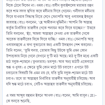
দিকে ঠেলে দিবেন না। ওমর (রাঃ) প্রবীণ কুরাইশদের মতামত গ্রহণ
করে শাম সফর স্থগিত করে মদীনায় ফিরে গেলেন। খলীফার মদীনায়
ফিরে যাওয়ার সিদ্ধান্ত নিতে দেখে সেনাপতি আবু ওবায়দাহ ইবনুল
জাররাহ (রাঃ) বললেন, ‘হে আমীরুল মুমিনীন! আপনি কি আল্লাহ
কর্তৃক নির্ধারিত তাক্বদীর থেকে পলায়ন করে ফিরে যাচ্ছেন?’ উত্তরে
তিনি বললেন, ‘হ্যাঁ, আমরা আল্লাহর দেওয়া এক তাক্বদীর থেকে
আরেক তাক্বদীরের দিকে ফিরে যাচ্ছি।’ ওমর (রাঃ) সেনাপতি আবু
ওবায়দাহকে এ কথা বুঝানোর জন্য একটি উদাহরণ পেশ করলেন।
তিনি বলেন, ‘তুমি বলত, তোমার কিছু উটকে তুমি এমন কোন
উপত্যকায় নিয়ে গেলে যেখানে দু’টি মাঠ আছে। মাঠ দু’টির মধ্যে একটি
মাঠ সবুজ-শ্যামলে (তৃণলতায়) ভরপুর। আর অন্য মাঠটি একেবারে
শুষ্ক ও ধূসর। এ ক্ষেত্রে তুমি কোন মাঠে উট চরাবে? এখানে উট
চরানোর বিষয়টি কি এমন নয় যে, যতি তুমি সবুজ-শ্যামল মাঠে উট
চরাও। তবে তা আল্লাহর নির্ধারিত তাক্বদীর অনুযায়ীই চরিয়েছ। আর
যদি শুষ্ক মাঠে চরাও, সেটিও আল্লাহর তাক্বদীর অনুযায়ীই চরিয়েছ।
এ সময় আব্দুর রহমান ইবনে আওফ (রাঃ) বলেন, আমি রাসূল (ﷺ)-
কে বলতে শুনেছি,