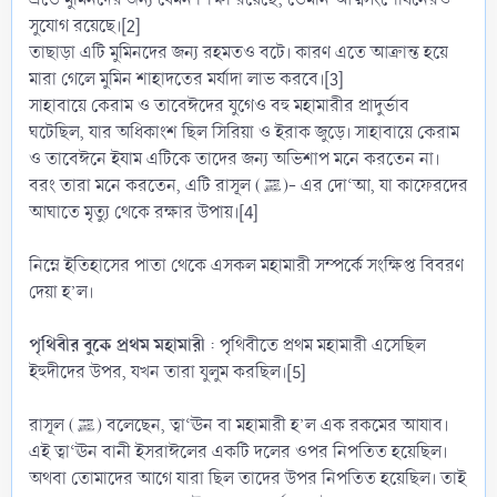
সুযোগ রয়েছে।[2]
তাছাড়া এটি মুমিনদের জন্য রহমতও বটে। কারণ এতে আক্রান্ত হয়ে
মারা গেলে মুমিন শাহাদতের মর্যাদা লাভ করবে।[3]
সাহাবায়ে কেরাম ও তাবেঈদের যুগেও বহু মহামারীর প্রাদুর্ভাব
ঘটেছিল, যার অধিকাংশ ছিল সিরিয়া ও ইরাক জুড়ে। সাহাবায়ে কেরাম
ও তাবেঈনে ইযাম এটিকে তাদের জন্য অভিশাপ মনে করতেন না।
বরং তারা মনে করতেন, এটি রাসূল (ﷺ)- এর দো‘আ, যা কাফেরদের
আঘাতে মৃত্যু থেকে রক্ষার উপায়।[4]
নিম্নে ইতিহাসের পাতা থেকে এসকল মহামারী সম্পর্কে সংক্ষিপ্ত বিবরণ
দেয়া হ’ল।
পৃথিবীর বুকে প্রথম মহামারী
: পৃথিবীতে প্রথম মহামারী এসেছিল
ইহুদীদের উপর, যখন তারা যুলুম করছিল।[5]
রাসূল (ﷺ) বলেছেন, ত্বা‘ঊন বা মহামারী হ’ল এক রকমের আযাব।
এই ত্বা‘ঊন বানী ইসরাঈলের একটি দলের ওপর নিপতিত হয়েছিল।
অথবা তোমাদের আগে যারা ছিল তাদের উপর নিপতিত হয়েছিল। তাই