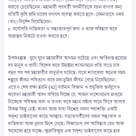
করতে চেয়েছিলেন। মহামারী পরবর্তী অর্থনীতিকে সচল রাখার জন্য
প্রতিটি কৃষি জমি চাষের যথাযথ ব্যবস্থা করতে হবে। যেমনভাবে ওমর
(রাঃ) নির্দেশ দিয়েছিলেন।
৮. সর্বোপরি দাম্ভিকতা ও অহংকারপূর্ণ কথা ও কাজ পরিহার করে
আল্লাহর নিকটে তওবা করতে হবে।
উপসংহার
: যুগে যুগে মহামারীর আগমন ঘটেছে এবং ক্ষতিগ্রস্ত হয়েছে
বহু মানুষ ও প্রাণী। বিশেষ করে উমাইয়া শাসনামলে প্রতি সাড়ে চার
বছর পর পর মহামারীর প্রাদুর্ভাব ঘটেছে। ফলে শাসকেরা অনেক সময়
শহূরে জীবন পরিত্যাগ করে মরুভূমির জীবন বেছে নিয়েছিলেন।
এতেও শেষ রক্ষা হয়নি।[42] বর্তমান বিজ্ঞান ও প্রযুক্তির স্বর্ণযুগেও
করোনা মহামারী স্মরণ করিয়ে দিচ্ছে যে, আমল সংশোধনের মাধ্যমে
নিজেকে পরিশুদ্ধ করা ও তওবা করে মহান স্রষ্টার পানে ফিরে আসার
বিকল্প কিছু নেই। কারণ আজ সারা বিশ্বের সকল পরাশক্তি একটি
অদৃশ্য ভাইরাসের কাছে অসহায়। সভ্যতাগর্বীদের সকল অহংকার ও
দাম্ভিকতা আজ ধূলায় মিশে গেছে। বিজ্ঞানের সব আবিষ্কার যেন আজ
অকেজো হয়ে যাচ্ছে। ক্ষুদ্রাতিক্ষুদ্র এক অদৃশ্য ভাইরাসের কাছে হার