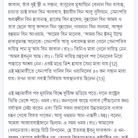
জাবাল, তাঁর দুই স্ত্রী ও সন্তান, রাসূলের মুআয্যিন বেলাল বিন রাবাহ,
চাচাত ভাই ফযল বিন আববাস, ইয়াযীদ বিন আবু সুফিয়ান, সেনাপতি
শুরাহ্বীল বিন হাসানাহ, হারেছ বিন হাশেম, সুহায়েল বিন আমর ও
তার ছেলে আবু জান্দাল বিন সুহায়েল, গায়লান বিন সালামা, আব্দুর
রহমান বিন আওয়াম, ‘আমের বিন মালেক, ‘আমর বিন ইবনু উম্মে
মাকতূমসহ অনেকে। সেনাপতি আবু ওবায়দাহ মারা গেলে সেনাপতির
দায়িত্ব পান মু‘আয বিন জাবাল (রাঃ)। তিনিও মারা গেলে দায়িত্ব নেন
‘আমর ইবনুল আছ (রাঃ)। তিনি দায়িত্ব গ্রহণের পর সৈন্যদের নিয়ে
পাহাড়ে আশ্রয় নেন। এরই মধ্যে ত্রিশ হাযার সৈন্য মারা যায়।[12]
এই মহামারীতে সেনাপতি খালিদ বিন ওয়ালিদের ৪০ জন সন্তান মারা
যায়। তখন তারা সবাই সিরিয়ায় অবস্থানরত ছিলেন।[13]
এই মহামারীর পর মুসলিম বিশ্বে দুর্ভিক্ষ ছড়িয়ে পড়ে। ফলে রাষ্ট্রের
ভিত্তি ভেঙ্গে পড়ে। ওমর (রাঃ) জনগণের কাছে খাবার পৌঁছানোর জন্য
সর্বাত্মক চেষ্টা করেন এবং তিনি সকল প্রকারের উন্নতমানের খাবার
গ্রহণ থেকে বিরত থাকেন। আবু ওছমান আন-নাহদী (রহঃ) বলেন,
আমরা আজারবাইজানে ছিলাম। এ সময় ওমর (রাঃ) আমাদের
(দলনেতার) কাছে চিঠি লিখলেন, হে উতবাহ ইবনু ফারকাদ! এ ধন-
সম্পদ তোমার কষ্টার্জিত নয়, তোমার পিতামাতারও কষ্টার্জিত নয়। তাই