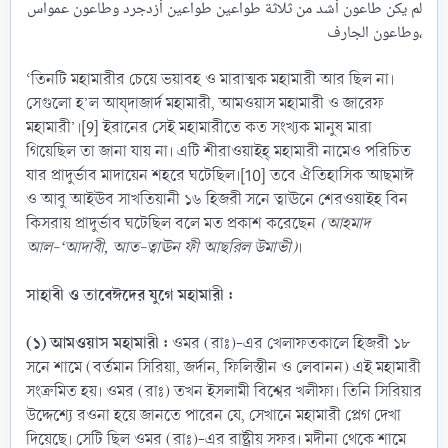
لم يكن طاعون أشد من ثلاثة طواعين طواعين أزدجرد وطاعون عمواس
وطاعون الجارف،​
‘তিনটি মহামারীর চেয়ে ভয়াবহ ও মারাত্মক মহামারী আর ছিল না।
সেগুলো হ’ল আয্দাজার্দ মহামারী, আমওয়াস মহামারী ও জারেফ
মহামারী’।[9] ইরানের সেই মহামারীতে কত সংখ্যক মানুষ মারা
গিয়েছিল তা জানা যায় না। এটি শীরাওয়াইহ্ মহামারী নামেও পরিচিত
যার প্রাদুর্ভাব মাদায়েন শহরে ঘটেছিল।[10] তবে ঐতিহাসিক আছমাঈ
ও আবু আইঊব সাখতিয়ানী ১৬ হিজরী সনে ত্বাঊনে শেরওয়াইহ বিন
কিসরায় প্রাদুর্ভাব ঘটেছিল বলে মত প্রকাশ করেছেন
(আহমাদ
আল-‘আদাবী, আত-ত্বাঊন ফী আছরিল উমাভী)
।
সাহাবী ও তাবেঈদের যুগে মহামারী :
(১) আমওয়াস মহামারী :
ওমর (রাঃ)-এর খেলাফতকালে হিজরী ১৮
সনে শামে (বর্তমান সিরিয়া, জর্দান, ফিলিস্তীন ও লেবানন) এই মহামারী
সংক্রমিত হয়। ওমর (রাঃ) তখন ইসলামী বিশ্বের খলীফা। তিনি সিরিয়ার
উদ্দেশ্যে রওনা হয়ে জানতে পারেন যে, সেখানে মহামারী প্লেগ দেখা
দিয়েছে। সেটি ছিল ওমর (রাঃ)-এর রাষ্ট্রীয় সফর। মদীনা থেকে শামে