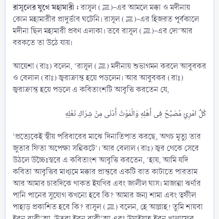
রাসূলের যুগে মহামারী :
রাসূল (ﷺ)-এর আমলে মক্কা ও মদীনায়
কোন মহামারীর প্রাদুর্ভাব ঘটেনি। রাসূল (ﷺ)-এর হিজরত পূর্বকালে
মদীনা ছিল মহামারী প্রবণ এলাকা। তবে রাসূল (ﷺ)-এর দো‘আর
বরকতে তা উঠে যায়।
আয়েশা (রাঃ) বলেন, ‘রাসূল (ﷺ) মদীনায় শুভাগমন করলে আবুবকর
ও বেলাল (রাঃ) জ্বরাক্রান্ত হয়ে পড়লেন। আর আবুবকর (রাঃ)
জ্বরাক্রান্ত হয়ে পড়লে এ কবিতাংশটি আবৃত্তি করতেন যে,
‘প্রত্যেকেই স্বীয় পরিবারের মাঝে দিনাতিপাত করছে, অথচ মৃত্যু তার
জুতার ফিতা অপেক্ষা সন্নিকটে’। আর বেলাল (রাঃ) জ্বর থেকে সেরে
উঠলে উচ্চৈঃস্বরে এ কবিতাংশ আবৃত্তি করতেন, ‘হায়, আমি যদি
কবিতা আবৃত্তির মাধ্যমে মক্কার প্রান্তরে একটি রাত কাটাতে পারতাম
আর আমার চারদিকে থাকত ইযখির এবং জালীল ঘাস। মাজান্না ঝর্ণার
পানি পানের সুযোগ কখনো হবে কি? আমার জন্য শামা এবং ত্বফীল
পাহাড় প্রকাশিত হবে কি? রাসূল (ﷺ) বলেন, হে আল্লাহ! তুমি শায়বা
ইবনু রাবী‘আ, উতবা ইবনু রাবী‘আ এবং উমাইয়াহ ইবনু খালাফের