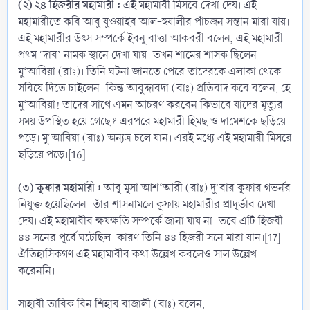
(২) ২৪ হিজরীর মহামারী :
এই মহামারী মিসরে দেখা দেয়। এই
মহামারীতে কবি আবু যুওয়াইব আল-হুযালীর পাঁচজন সন্তান মারা যায়।
এই মহামারীর উৎস সম্পর্কে ইবনু বাত্তা আকবরী বলেন, এই মহামারী
প্রথম ‘দাব’ নামক স্থানে দেখা যায়। তখন শামের শাসক ছিলেন
মু‘আবিয়া (রাঃ)। তিনি ঘটনা জানতে পেরে তাদেরকে এলাকা থেকে
সরিয়ে দিতে চাইলেন। কিন্তু আবুদ্দারদা (রাঃ) প্রতিবাদ করে বলেন, হে
মু‘আবিয়া! তাদের সাথে এমন আচরণ করবেন কিভাবে যাদের মৃত্যুর
সময় উপস্থিত হয়ে গেছে? এরপরে মহামারী হিমছ ও দামেশকে ছড়িয়ে
পড়ে। মু‘আবিয়া (রাঃ) অন্যত্র চলে যান। এরই মধ্যে এই মহামারী মিসরে
ছড়িয়ে পড়ে।[16]
(৩) কূফার মহামারী :
আবূ মূসা আশ‘আরী (রাঃ) দু’বার কূফার গভর্নর
নিযুক্ত হয়েছিলেন। তাঁর শাসনামলে কূফায় মহামারীর প্রাদুর্ভাব দেখা
দেয়। এই মহামারীর ক্ষয়ক্ষতি সম্পর্কে জানা যায় না। তবে এটি হিজরী
৪৪ সনের পূর্বে ঘটেছিল। কারণ তিনি ৪৪ হিজরী সনে মারা যান।[17]
ঐতিহাসিকগণ এই মহামারীর কথা উল্লেখ করলেও সাল উল্লেখ
করেননি।
সাহাবী তারিক বিন শিহাব বাজালী (রাঃ) বলেন,