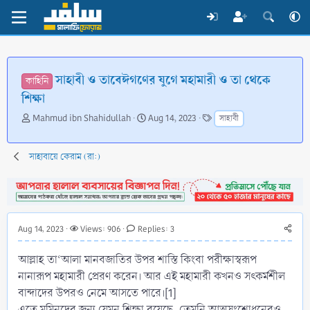
সাহাবী ও তাবেঈগণের যুগে মহামারী ও তা থেকে
কাহিনি
শিক্ষা
T
S
T
Mahmud ibn Shahidullah
Aug 14, 2023
সাহাবী
h
t
a
r
a
g
e
r
s
সাহাবায়ে কেরাম (রা:)
a
t
d
d
s
a
t
t
a
e
Aug 14, 2023
Views: 906
Replies: 3
r
t
আল্লাহ তা‘আলা মানবজাতির উপর শাস্তি কিংবা পরীক্ষাস্বরূপ
e
r
নানারূপ মহামারী প্রেরণ করেন। আর এই মহামারী কখনও সৎকর্মশীল
বান্দাদের উপরও নেমে আসতে পারে।[1]
এতে মুমিনদের জন্য যেমন শিক্ষা রয়েছে, তেমনি আত্মসংশোধনেরও