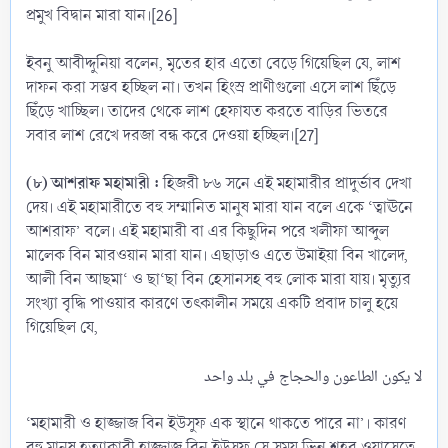
প্রমুখ বিদ্বান মারা যান।[26]
ইবনু আবীদ্দুনিয়া বলেন, মৃতের হার এতো বেড়ে গিয়েছিল যে, লাশ
দাফন করা সম্ভব হচ্ছিল না। তখন হিংস্র প্রাণীগুলো এসে লাশ ছিঁড়ে
ছিঁড়ে খাচ্ছিল। তাদের থেকে লাশ হেফাযত করতে বাড়ির ভিতরে
সবার লাশ রেখে দরজা বন্ধ করে দেওয়া হচ্ছিল।[27]
(৮) আশরাফ মহামারী :
হিজরী ৮৬ সনে এই মহামারীর প্রাদুর্ভাব দেখা
দেয়। এই মহামারীতে বহু সম্মানিত মানুষ মারা যান বলে একে ‘ত্বাঊনে
আশরাফ’ বলে। এই মহামারী বা এর কিছুদিন পরে খলীফা আব্দুল
মালেক বিন মারওয়ান মারা যান। এছাড়াও এতে উমাইয়া বিন খালেদ,
আলী বিন আছমা‘ ও ছা‘ছা বিন হেসানসহ বহু লোক মারা যায়। মৃত্যুর
সংখ্যা বৃদ্ধি পাওয়ার কারণে তৎকালীন সময়ে একটি প্রবাদ চালু হয়ে
গিয়েছিল যে,
‘মহামারী ও হাজ্জাজ বিন ইউসুফ এক স্থানে থাকতে পারে না’। কারণ
বহু মানুষ হত্যাকারী হাজ্জাজ বিন ইউসুফ সে সময় ভিন্ন শহর ওয়াসেত্বে