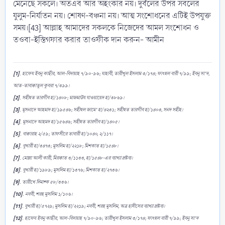
মেনেছে সকলে। অতএব আর অহংকার নয়। দুর্বলের উপর সবলের
যুলুম-নির্যাতন নয়। শোষণ-বঞ্চনা নয়। আত্ম সংশোধনের এটিই উপযুক্ত
সময়।[43] আল্লাহ আমাদের সকলকে নিজেদের আমল সংশোধন ও
তওবা-ইস্তিগফার করার তাওফীক দান করুন- আমীন
[1]
. হাফেয ইবনু কাছীর, আল-বিদায়াহ ৭/৯০-৯৬; যাহাবী, তারীখুল ইসলাম ৩/১৭৪; ফাৎহুল বারী ৭/৯৯; ইবনু সা‘দ,
আত-তাবাক্বাতুল কুবরা ৭/৩৯৯।
[2]
. সহীহুত তারগীব হা/১৪০৮; মাজমাউয যাওয়ায়েদ হা/৩৮৬৯।
[3]
. মুসনাদে আহমাদ হা/১৯৫৪৬; সহীহুল জামে‘ হা/৪২৩১; সহীহুত তারগীব হা/১৪০৩, সনদ সহীহ।
[4]
. মুসনাদে আহমদ হা/১৫৬৪৬; সহীহুত তারগীব হা/১৪০৫।
[5]
. বাক্বারাহ ২/৫৯; তাফসীরে তাবারী হা/১০৪০, ২/১১৭।
[6]
. বুখারী হা/৩৪৭৩; মুসলিম হা/২২১৮; মিশকাত হা/১৫৪৮।
[7]
. মোল্লা আলী কারী, মিরক্বাত ৩/১১৩৩, হা/১৫৪৮-এর ব্যাখ্যা দ্রষ্টব্য।
[8]
. বুখারী হা/১৯৮৯; মুসলিম হা/১৩৭৬; মিশকাত হা/২৭৩৬।
[9]
. তারীখে দিমাশ্ক ৫৮/৩৩৬।
[10]
. নববী, শরহ মুসলিম ১/১০৬।
[11]
. বুখারী হা/৫৭২৯; মুসলিম হা/২২১৯; নববী, শরহ মুসলিম, অত্র হাদীসের ব্যাখ্যা দ্রষ্টব্য।
[12]
. হাফেয ইবনু কাছীর, আল-বিদায়াহ ৭/৯০-৯৬; তারীখুল ইসলাম ৩/১৭৪; ফাৎহুল বারী ৭/৯৯; ইবনু সা‘দ