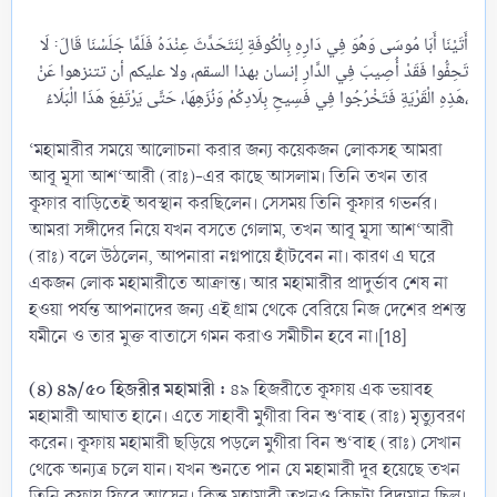
أَتَيْنَا أَبَا مُوسَى وَهُوَ فِي دَارِهِ بِالْكُوفَةِ لِنَتَحَدَّثَ عِنْدَهُ فَلَمَّا جَلَسْنَا قَالَ: لَا
تَحِفُّوا فَقَدْ أُصِيبَ فِي الدَّارِ إنسان بهذا السقم، ولا عليكم أن تتنزهوا عَنْ
هَذِهِ الْقَرْيَةِ فَتَخْرُجُوا فِي فَسِيحِ بِلَادِكُمْ وَنُزَهِهَا، حَتَّى يَرْتَفِعَ هَذَا الْبَلَاءُ،​
‘মহামারীর সময়ে আলোচনা করার জন্য কয়েকজন লোকসহ আমরা
আবূ মূসা আশ‘আরী (রাঃ)-এর কাছে আসলাম। তিনি তখন তার
কূফার বাড়িতেই অবস্থান করছিলেন। সেসময় তিনি কূফার গভর্নর।
আমরা সঙ্গীদের নিয়ে যখন বসতে গেলাম, তখন আবূ মূসা আশ‘আরী
(রাঃ) বলে উঠলেন, আপনারা নগ্নপায়ে হাঁটবেন না। কারণ এ ঘরে
একজন লোক মহামারীতে আক্রান্ত। আর মহামারীর প্রাদুর্ভাব শেষ না
হওয়া পর্যন্ত আপনাদের জন্য এই গ্রাম থেকে বেরিয়ে নিজ দেশের প্রশস্ত
যমীনে ও তার মুক্ত বাতাসে গমন করাও সমীচীন হবে না।[18]
(৪) ৪৯/৫০ হিজরীর মহামারী :
৪৯ হিজরীতে কূফায় এক ভয়াবহ
মহামারী আঘাত হানে। এতে সাহাবী মুগীরা বিন শু‘বাহ (রাঃ) মৃত্যুবরণ
করেন। কূফায় মহামারী ছড়িয়ে পড়লে মুগীরা বিন শু‘বাহ (রাঃ) সেখান
থেকে অন্যত্র চলে যান। যখন শুনতে পান যে মহামারী দূর হয়েছে তখন
তিনি কূফায় ফিরে আসেন। কিন্তু মহামারী তখনও কিছুটা বিদ্যমান ছিল।