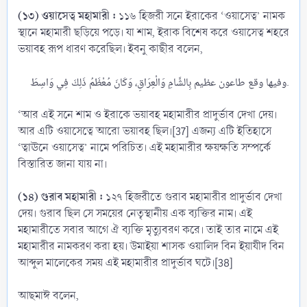
(১৩) ওয়াসেত্ব মহামারী :
১১৬ হিজরী সনে ইরাকের ‘ওয়াসেত্ব’ নামক
স্থানে মহামারী ছড়িয়ে পড়ে। যা শাম, ইরাক বিশেষ করে ওয়াসেত্ব শহরে
ভয়াবহ রূপ ধারণ করেছিল। ইবনু কাছীর বলেন,
وفيها وقع طاعون عظيم بِالشَّامِ وَالْعِرَاقِ، وَكَانَ مُعْظَمُ ذَلِكَ فِي وَاسِطَ.​
‘আর এই সনে শাম ও ইরাকে ভয়াবহ মহামারীর প্রাদুর্ভাব দেখা দেয়।
আর এটি ওয়াসেত্বে আরো ভয়াবহ ছিল।[37] এজন্য এটি ইতিহাসে
‘ত্বাঊনে ওয়াসেত্ব’ নামে পরিচিত। এই মহামারীর ক্ষয়ক্ষতি সম্পর্কে
বিস্তারিত জানা যায় না।
(১৪) গুরাব মহামারী :
১২৭ হিজরীতে গুরাব মহামারীর প্রাদুর্ভাব দেখা
দেয়। গুরাব ছিল সে সময়ের নেতৃস্থানীয় এক ব্যক্তির নাম। এই
মহামারীতে সবার আগে ঐ ব্যক্তি মৃত্যুবরণ করে। তাই তার নামে এই
মহামারীর নামকরণ করা হয়। উমাইয়া শাসক ওয়ালিদ বিন ইয়াযীদ বিন
আব্দুল মালেকের সময় এই মহামারীর প্রাদুর্ভাব ঘটে।[38]
আছমাঈ বলেন,