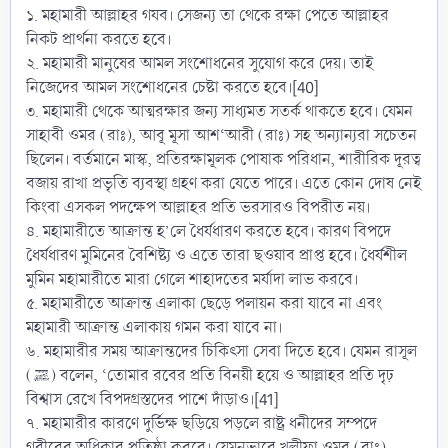
১. মহামারী আল্লাহর গযব। সেজন্য তা থেকে রক্ষা পেতে আল্লাহর
নিকট প্রার্থনা করতে হবে।
২. মহামারী মানুষের আমল সংশোধনের সুযোগ করে দেয়। তাই
নিজেদের আমল সংশোধনের চেষ্টা করতে হবে।[40]
৩. মহামারী থেকে আত্মরক্ষার জন্য সাধ্যমত সতর্ক থাকতে হবে। যেমন
সাহাবী ওমর (রাঃ), আবূ মূসা আশ‘আরী (রাঃ) সহ অন্যান্যরা সচেতন
ছিলেন। বর্তমানে মাস্ক, প্রতিরক্ষামূলক পোষাক পরিধান, শারীরিক দূরত্ব
বজায় রাখা প্রভৃতি ব্যবস্থা গ্রহণ করা যেতে পারে। এতে কোন দোষ নেই
কিংবা এসকল পদক্ষেপ আল্লাহর প্রতি ভরসারও বিপরীত নয়।
৪. মহামারীতে আক্রান্ত হ’লে ধৈর্যধারণ করতে হবে। কারণ বিপদে
ধৈর্যধারণ মুমিনের বৈশিষ্ট্য ও এতে তারা ছওয়াব প্রাপ্ত হবে। ধৈর্যশীল
মুমিন মহামারীতে মারা গেলে শাহাদতের মর্যাদা লাভ করবে।
৫. মহামারীতে আক্রান্ত এলাকা ছেড়ে পলায়ন করা যাবে না এবং
মহামারী আক্রান্ত এলাকায় গমন করা যাবে না।
৬. মহামারীর সময় আক্রান্তদের চিকিৎসা সেবা দিতে হবে। যেমন রাসূল
(ﷺ) বলেন, ‘তোমার রবের প্রতি বিনয়ী হয়ে ও আল্লাহর প্রতি দৃঢ়
বিশ্বাস রেখে বিপদগ্রস্তদের পাশে দাঁড়াও।[41]
৭. মহামারীর কারণে দুর্ভিক্ষ ছড়িয়ে পড়লে রাষ্ট্র ধনীদের সম্পদে
গরীবের অধিকার প্রতিষ্ঠা করবে। যেমনভাবে খলীফা ওমর (রাঃ)