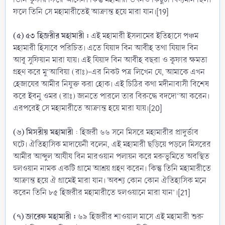
ফলে তিনি সে মহামারীতেই আক্রান্ত হয়ে মারা যান।[19]
(৫) ৫৩ হিজরীর মহামারী :
এই মহামারী ইসলামের ইতিহাসে পঞ্চম
মহামারী হিসাবে পরিচিত। এতে যিয়াদ বিন আবীহ তথা যিয়াদ বিন
আবূ সুফিয়ান মারা যায়। এই যিয়াদ বিন আবীহ বছরা ও কূফার ক্ষমতা
গ্রহণ করে মু‘আবিয়া (রাঃ)-এর নিকট পত্র লিখেন যে, আমাকে এখন
হেজাযের আমীর নিযুক্ত করা হোক। এই চিঠির কথা মদীনাবাসী বিশেষ
করে ইবনু ওমর (রাঃ) জানতে পারলে তার বিরুদ্ধে বদদো‘আ করেন।
এরপরেই সে মহামারীতে আক্রান্ত হয়ে মারা যায়।[20]
(৬) মিসরীয় মহামারী
: হিজরী ৬৬ সনে মিসরে মহামারীর প্রাদুর্ভাব
ঘটে। ঐতিহাসিক মাদায়েনী বলেন, এই মহামারী ছড়িয়ে পড়লে মিসরের
আমীর আব্দুল আযীয বিন মারওয়ান পলায়ন করে মরুভূমিতে অবস্থিত
হুলওয়ান নামক একটি গ্রামে আশ্রয় গ্রহণ করেন। কিন্তু তিনি মহামারীতে
আক্রান্ত হয়ে ঐ গ্রামেই মারা যান। অবশ্য কোন কোন ঐতিহাসিক মনে
করেন তিনি ৮৫ হিজরীর মহামারীতে হুলওয়ানে মারা যান’।[21]
(৭) জারেফ মহামারী :
৬৯ হিজরীর শাওয়াল মাসে এই মহামারী শুরু