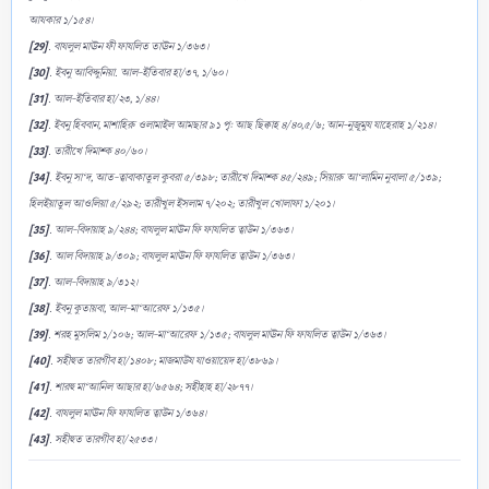
আযকার ১/১৫৪।
[29]
. বাযলুল মাঊন ফী ফাযলিত তাঊন ১/৩৬৩।
[30]
. ইবনু আবিদ্দুনিয়া. আল-ইতিবার হা/৩৭, ১/৬০।
[31]
. আল-ইতিবার হা/২৩, ১/৪৪।
[32]
. ইবনু হিববান, মাশাহিরু ওলামাইল আমছার ৯১ পৃ: আছ ছিক্বাহ ৪/৪০,৫/৬; আন-নুজূমুয যাহেরাহ ১/২১৪।
[33]
. তারীখে দিমাশ্ক ৪০/৬০।
[34]
. ইবনু সা‘দ, আত-ত্বাবাকাতুল কুবরা ৫/৩৯৮; তারীখে দিমাশ্ক ৪৫/২৪৯; সিয়ারু আ‘লামিন নুবালা ৫/১৩৯;
হিলইয়াতুল আওলিয়া ৫/২৯২; তারীখুল ইসলাম ৭/২০২; তারীখুল খোলাফা ১/২০১।
[35]
. আল-বিদায়াহ ৯/২৪৪; বাযলুল মাঊন ফি ফাযলিত ত্বাউন ১/৩৬৩।
[36]
. আল বিদায়াহ ৯/৩০৯; বাযলুল মাঊন ফি ফাযলিত ত্বাউন ১/৩৬৩।
[37]
. আল-বিদায়াহ ৯/৩১২।
[38]
. ইবনু কুতায়বা, আল-মা‘আরেফ ১/১৩৫।
[39]
. শরহ মুসলিম ১/১০৬; আল-মা‘আরেফ ১/১৩৫; বাযলুল মাঊন ফি ফাযলিত ত্বাউন ১/৩৬৩।
[40]
. সহীহুত তারগীব হা/১৪০৮; মাজমাউয যাওয়ায়েদ হা/৩৮৬৯।
[41]
. শারহু মা‘আনিল আছার হা/৬৫৬৪; সহীহাহ হা/২৮৭৭।
[42]
. বাযলুল মাঊন ফি ফাযলিত ত্বাউন ১/৩৬৪।
[43]
. সহীহুত তারগীব হা/২৫৩৩।