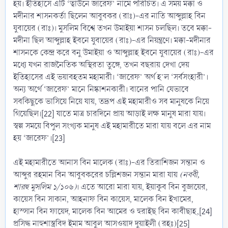
হয়। ইতিহাসে এটি ‘ত্বাউনে জারেফ’ নামে পরিচিত। এ সময় মক্কা ও
মদীনার শাসনকর্তা ছিলেন আবুবকর (রাঃ)-এর নাতি আব্দুল্লাহ বিন
যুবায়ের (রাঃ)। মুসলিম বিশ্বে তখন উমাইয়া শাসন চলছিল। তবে মক্কা-
মদীনা ছিল আব্দুল্লাহ ইবনে যুবায়ের (রাঃ)-এর নিয়ন্ত্রণে। মক্কা-মদীনার
শাসনকে কেন্দ্র করে বনু উমাইয়া ও আব্দুল্লাহ ইবনে যুবায়ের (রাঃ)-এর
মধ্যে যখন রাজনৈতিক অস্থিরতা তুঙ্গে, তখন বছরায় দেখা দেয়
ইতিহাসের এই ভয়াবহতম মহামারী। ‘জারেফ’ অর্থ হ’ল ‘সর্বসংহারী’।
অন্য অর্থে ‘জারেফ’ মানে নিষ্কাশনকারী। বানের পানি যেভাবে
সবকিছুকে ভাসিয়ে নিয়ে যায়, তদ্রূপ এই মহামারীও সব মানুষকে নিয়ে
গিয়েছিল।[22] যাতে মাত্র চারদিনে প্রায় আড়াই লক্ষ মানুষ মারা যায়।
স্বল্প সময়ে বিপুল সংখ্যক মানুষ এই মহামারীতে মারা যায় বলে এর নাম
হয় ‘জারেফ’।[23]
এই মহামারীতে আনাস বিন মালেক (রাঃ)-এর তিরাশিজন সন্তান ও
আব্দুর রহমান বিন আবুবকরের চল্লিশজন সন্তান মারা যায়
(নববী,
শারহু মুসলিম ১/১০৬)
। এতে আরো মারা যায়, ইয়াকূব বিন বুজায়ের,
কায়েস বিন সাকান, আহনাফ বিন কায়েস, মালেক বিন ইখামের,
হাস্সান বিন ফায়েদ, মালেক বিন আমের ও হুরাইছ বিন কাবীছাহ,[24]
প্রসিদ্ধ নাহুশাস্ত্রবিদ ইমাম আবুল আসওয়াদ দুয়াইলী (রহঃ)[25]