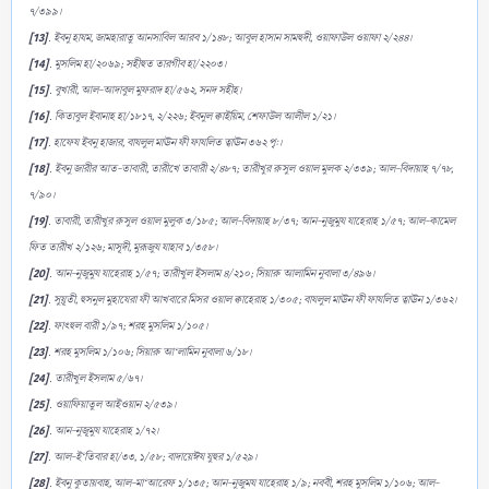
৭/৩৯৯।
[13]
. ইবনু হাযম, জামহারাতু আনসাবিল আরব ১/১৪৮; আবুল হাসান সামহুদী, ওয়াফাউল ওয়াফা ২/২৪৪।
[14]
. মুসলিম হা/২০৬৯; সহীহুত তারগীব হা/২২০৩।
[15]
. বুখারী, আল-আদাবুল মুফরাদ হা/৫৬২, সনদ সহীহ।
[16]
. কিতাবুল ইবানাহ হা/১৮১৭, ২/২২৬; ইবনুল ক্বাইয়িম, শেফাউল আলীল ১/২১।
[17]
. হাফেয ইবনু হাজার, বাযলুল মাঊন ফী ফাযলিত ত্বাঊন ৩৬২ পৃ:।
[18]
. ইবনু জারীর আত-তাবারী, তারীখে তাবারী ২/৪৮৭; তারীখুর রুসুল ওয়াল মুলক ২/৩৩৯; আল-বিদায়াহ ৭/৭৮,
৭/৯০।
[19]
. তাবারী, তারীখুর রুসুল ওয়াল মুলুক ৩/১৮৫; আল-বিদায়াহ ৮/৩৭; আন-নুজুমুয যাহেরাহ ১/৫৭; আল-কামেল
ফিত তারীখ ২/১২৬; মাসূদী, মুরূজুয যাহাব ১/৩৫৮।
[20]
. আন-নুজুমুয যাহেরাহ ১/৫৭; তারীখুল ইসলাম ৪/২১০; সিয়ারু আলামিন নুবালা ৩/৪৯৬।
[21]
. সুয়ূতী, হুসনুল মুহাযেরা ফী আখবারে মিসর ওয়াল ক্বাহেরাহ ১/৩০৫; বাযলুল মাঊন ফী ফাযলিত ত্বাঊন ১/৩৬২।
[22]
. ফাৎহুল বারী ১/৯৭; শরহ মুসলিম ১/১০৫।
[23]
. শরহ মুসলিম ১/১০৬; সিয়ারু আ‘লামিন নুবালা ৬/১৮।
[24]
. তারীখুল ইসলাম ৫/৬৭।
[25]
. ওয়াফিয়াতুল আইওয়ান ২/৫৩৯।
[26]
. আন-নুজূমুয যাহেরাহ ১/৭২।
[27]
. আল-ই‘তিবার হা/৩৩, ১/৫৮; বাদায়েঈয যুহুর ১/৫২৯।
[28]
. ইবনু কুতায়বাহ, আল-মা‘আরেফ ১/১৩৫; আন-নুজুময যাহেরাহ ১/৯; নববী, শরহ মুসলিম ১/১০৬; আল-