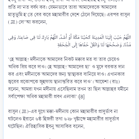
প্রতি লা‘নত বর্ষণ কর। যেমনভাবে তারা আমাদেরকে আমাদের
মাতৃভূমি হ’তে বের করে মহামারীর দেশে ঠেলে দিয়েছে। এরপর রাসূল
(ﷺ) দো‘আ করলেন,
اللَّهُمَّ حَبِّبْ إِلَيْنَا الْمَدِينَةَ كَحُبِّنَا مَكَّةَ أَوْ أَشَدَّ، اللَّهُمَّ بَارِكْ لَنَا فِى صَاعِنَا، وَفِى
‘হে আল্লাহ! মদীনাকে আমাদের নিকট মক্কার মত বা তার চেয়েও
অধিক প্রিয় করে দাও। হে আল্লাহ! আমাদের ছা‘ ও মুদে বরকত দান
কর এবং মদীনাকে আমাদের জন্য স্বাস্থ্যকর বানিয়ে দাও। এখানকার
জ্বরের প্রকোপকে জুহফায় স্থানান্তরিত করে দাও’। আয়েশা (রাঃ)
বলেন, আমরা যখন মদীনায় এসেছিলাম তখন তা ছিল আল্লাহর যমীনে
সর্বাপেক্ষা অধিক মহামারী প্রবণ এলাকা’।[8]
রাসূল (ﷺ)-এর যুগে মক্কা-মদীনায় কোন মহামারীর প্রাদুর্ভাব না
ঘটলেও ইরানে ৬ষ্ঠ হিজরী তথা ৬২৮ খৃষ্টাব্দে মহামারীর প্রাদুর্ভাব
ঘটেছিল। ঐতিহাসিক ইবনু আসাকির বলেন,