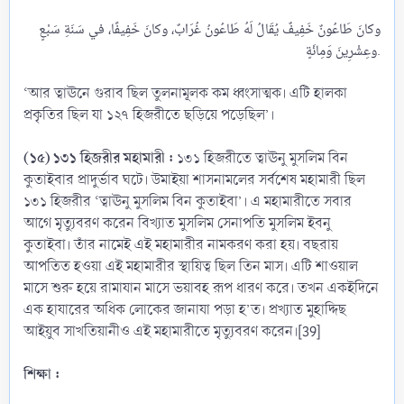
وكانَ طَاعُونٌ خَفِيفٌ يُقَالُ لَهُ طَاعُونُ غُرَابٌ، وكانَ خَفِيفًا، في سَنَةِ سَبْعٍ
وعِشْرِينَ وَمِائَةٍ.​
‘আর ত্বাঊনে গুরাব ছিল তুলনামূলক কম ধ্বংসাত্মক। এটি হালকা
প্রকৃতির ছিল যা ১২৭ হিজরীতে ছড়িয়ে পড়েছিল’।
(১৫) ১৩১ হিজরীর মহামারী :
১৩১ হিজরীতে ত্বাঊনু মুসলিম বিন
কুতাইবার প্রাদুর্ভাব ঘটে। উমাইয়া শাসনামলের সর্বশেষ মহামারী ছিল
১৩১ হিজরীর ‘ত্বাঊনু মুসলিম বিন কুতাইবা’। এ মহামারীতে সবার
আগে মৃত্যুবরণ করেন বিখ্যাত মুসলিম সেনাপতি মুসলিম ইবনু
কুতাইবা। তাঁর নামেই এই মহামারীর নামকরণ করা হয়। বছরায়
আপতিত হওয়া এই মহামারীর স্থায়িত্ব ছিল তিন মাস। এটি শাওয়াল
মাসে শুরু হয়ে রামাযান মাসে ভয়াবহ রূপ ধারণ করে। তখন একইদিনে
এক হাযারের অধিক লোকের জানাযা পড়া হ’ত। প্রখ্যাত মুহাদ্দিছ
আইয়ুব সাখতিয়ানীও এই মহামারীতে মৃত্যুবরণ করেন।[39]
শিক্ষা :