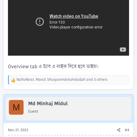
Overview tab এ ট্যাব এ লাইক দিতে হবে ভাইয়া।
NafisAbrar
,
Maruf
,
bhuiyanmdshahidullah
and 3 others
R
e
a
c
Md Minhaj Midul
t
M
i
Guest
o
n
s
Nov 21, 2023
#4
: