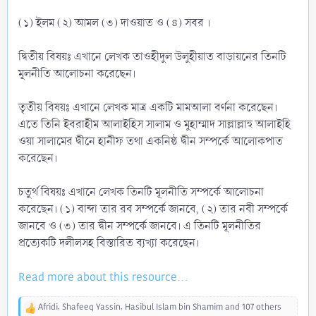
(১) ইলম (২) আমল (৩) দাওয়াত ও (৪) সবর ।
দ্বিতীয় বিষয়ঃ এখানে লেখক তাওহীদুল উলুহীয়াত বাড়ায়নের তিনটি
মূলনীতি আলোচনা করেছেন।
তৃতীয় বিষয়ঃ এখানে লেখক মাত্র একটি মামআলা বর্ণনা করেছেন।
এতে তিনি ইবরাহীম আলাইহিস সালাম ও মুহাম্মাদ সাল্লাল্লাহু আলাইহি
ওয়া সালামের দ্বীনে হানীফ তথা একনিষ্ঠ দ্বীন সম্পর্কে আলোকপাত
করেছেন।
চতুর্থ বিষয়ঃ এখানে লেখক তিনটি মূলনীতি সম্পর্কে আলোচনা
করেছেন। (১) বান্দা তার রব সম্পর্কে জানবে, (২) তার নবী সম্পর্কে
জানবে ও (৩) তার দ্বীন সম্পর্কে জানবে। এ তিনটি মূলনীতির
প্রত্যেকটি দলীলসহ বিস্তারিত ব্যখ্যা করেছেন।
Read more about this resource...
Afridi
,
Shafeeq Yassin
,
Hasibul Islam bin Shamim
and 107 others
R