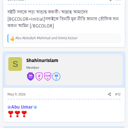
বইটি সবকে পড়া অত্যন্ত জরুরী। আল্লাহ আমাদের
[BGCOLOR=initial]সবাইকে তিনটি মূল নীতি জানার তৌফিক দান
করুন আমিন [/BGCOLOR]
Abu Abdullah Mahmud
and
Emroj Kaisar
R
e
a
c
ShahinurIslam
t
S
i
Member
o
n
s
:
May 9, 2026
#12
@Abu Umar