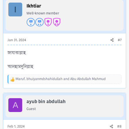
c
Ikhtiar
t
I
i
Well-known member
o
n
s
:
Jan 31, 2024
#7
জাযাকাল্লাহ
আলহামদুলিল্লাহ
Maruf
,
bhuiyanmdshahidullah
and
Abu Abdullah Mahmud
R
e
a
c
ayub bin abdullah
t
A
i
Guest
o
n
s
Feb 1, 2024
#8
: