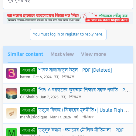
খুব সুন্দর বই
You must log in or register to reply here.
Similar content
Most view
View more
শারহু সালাসাতুল উসূল - PDF [Deleted]
বাংলা বই
baten
Oct 6, 2024
বই - পিডিএফ
শিশু ও বয়স্কদের কুরআন শিক্ষার সহজ পদ্ধতি - PDF
বাংলা বই
GK Shakib
Jan 7, 2025
বই - পিডিএফ
উসূলে ফিক্বহ (ফিক্বহের মূলনীতি) | Usule Fiqh - PDF
বাংলা বই
mahfujsiddique
Mar 17, 2026
বই - পিডিএফ
উসূলুল ঈমান : ঈমানের মৌলিক নীতিমালা - PDF
বাংলা বই
M