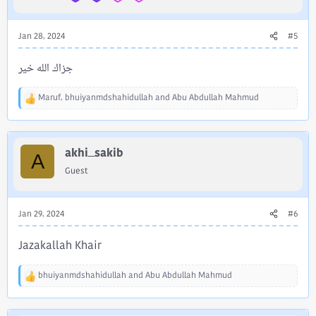
:
Read more about this resource...
Jan 28, 2024
#5
جزاك الله خير
Maruf
,
bhuiyanmdshahidullah
and
Abu Abdullah Mahmud
R
e
a
c
akhi_sakib
t
A
i
Guest
o
n
s
Jan 29, 2024
#6
:
Jazakallah Khair
bhuiyanmdshahidullah
and
Abu Abdullah Mahmud
R
e
a