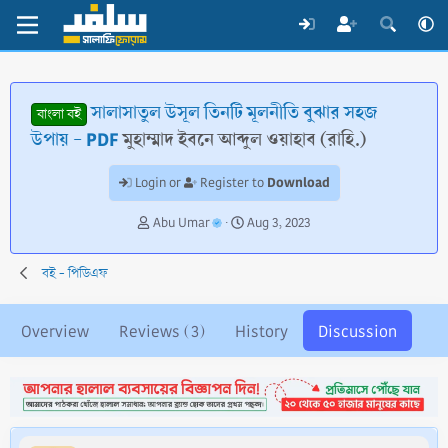
সালাসাতুল উসূল তিনটি মূলনীতি বুঝার সহজ
বাংলা বই
উপায় - PDF
মুহাম্মাদ ইবনে আব্দুল ওয়াহাব (রাহি.)
Download
Login or
Register to
T
S
Abu Umar
Aug 3, 2023
h
t
r
a
বই - পিডিএফ
e
r
a
t
d
d
Overview
Reviews (3)
History
Discussion
s
a
t
t
a
e
r
t
e