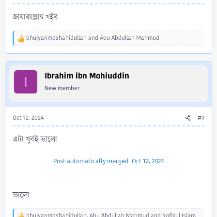
জাযাকাল্লাহু খইর
bhuiyanmdshahidullah
and
Abu Abdullah Mahmud
R
e
a
c
Ibrahim ibn Mohiuddin
t
I
i
New member
o
n
s
Oct 12, 2024
#9
:
এটা খুবই ভালো
Post automatically merged:
Oct 12, 2024
ভালো
bhuiyanmdshahidullah
,
Abu Abdullah Mahmud
and
Rofikul Islam