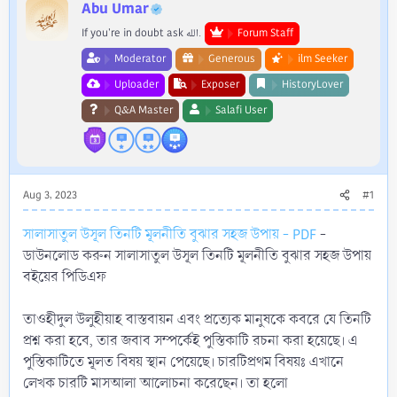
r
Abu Umar
If you're in doubt ask الله.
Forum Staff
Moderator
Generous
ilm Seeker
Uploader
Exposer
HistoryLover
Q&A Master
Salafi User
Aug 3, 2023
#1
সালাসাতুল উসূল তিনটি মূলনীতি বুঝার সহজ উপায় - PDF
-
ডাউনলোড করুন সালাসাতুল উসূল তিনটি মূলনীতি বুঝার সহজ উপায়
বইয়ের পিডিএফ
তাওহীদুল উলুহীয়াহ বাস্তবায়ন এবং প্রত্যেক মানুষকে কবরে যে তিনটি
প্রশ্ন করা হবে, তার জবাব সম্পর্কেই পুস্তিকাটি রচনা করা হয়েছে। এ
পুস্তিকাটিতে মূলত বিষয় স্থান পেয়েছে। চারটিপ্রথম বিষয়ঃ এখানে
লেখক চারটি মাসআলা আলোচনা করেছেন। তা হলো