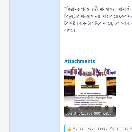
"কিয়ামত পর্যন্ত স্থায়ী মানহাজঃ’’ সা
পিছুহটার মানহাজ নয়। সাহাবায়ে কেরাম-
বৈশিষ্ট্য। এমনটা ঘটবে না যে, কোনো এ
রাখবে।
Attachments
salafi manahjaer short
boisistho1_page-0001.webp
48.6 KB · Views: 359
Muhaajir Kabir
,
Saeed
,
Muhammad H
R