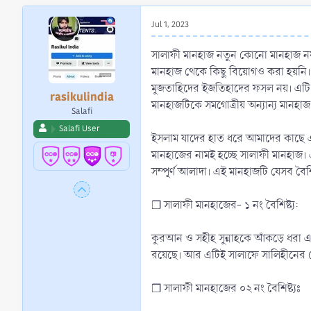
r
t
Jul 1, 2023
e
r
সালাফী মানহাজ নতুন কোনো মানহাজ নয়
মানহাজ থেকে কিছু বিয়োগও করা হয়নি। 
মুজতাহিদের ইজতিহাদের ফসল নয়। এটি মূ
rasikulindia
মানহাজটিকে সমগোত্রীয় অন্যান্য মান
Salafi
Salafi User
ইসলাম যাদের হাত ধরে আমাদের কাছে এ
মানহাজের নামই হচ্ছে সালাফী মানহাজ
সম্পূর্ণ আলাদা। এই মানহাজটি যেসব বৈশি
❒ সালাফী মানহাজের- ১ নং বৈশিষ্ট্য:
কুরআন ও সহীহ সুন্নাহকে আঁকড়ে ধরা এব
রয়েছে। আর এটিই সালাফে সালিহীনের 
❒ সালাফী মানহাজের ০২ নং বৈশিষ্ট্যঃ