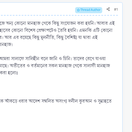
#1
Thread Author
নহাজে অন্য কোনো মানহাজ থেকে কিছু সংযোজন করা হয়নি। আবার এই
 ইতিহাসের কোনো বিশেষ প্রেক্ষাপটেও তৈরি হয়নি। এমনকি এটি কোনো
র এর রয়েছে কিছু মূলনীতি, কিছু বৈশিষ্ট্য যা দ্বারা এই
মানহাজ।
আমরা সালাফে সালিহীন বলে জানি ও চিনি। তাদের রেখে যাওয়া
ু আছে। অতীতের ও বর্তমানের সকল মানহাজ থেকে সালাফী মানহাজ
খ করা হলোঃ
নাহকে আঁকড়ে ধরার আদেশ সম্বলিত অসংখ্য দলীল কুরআন ও সুন্নাহতে