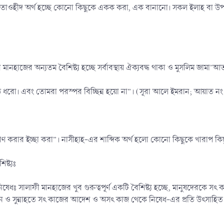
তাওহীদ অর্থ হচ্ছে কোনো কিছুকে একক করা, এক বানানো। সকল ইলাহ বা উপাস্
ানহাজের অন্যতম বৈশিষ্ট্য হচ্ছে সর্বাবস্থায় ঐক্যবদ্ধ থাকা ও মুসলিম জামা
ধরো। এবং তোমরা পরস্পর বিচ্ছিন্ন হয়ো না”। (সূরা আলে ইমরান; আয়াত ন
যাণ করার ইচ্ছা করা”। নাসীহাহ-এর শাব্দিক অর্থ হলো কোনো কিছুকে খারাপ কিছু 
ষ্ট্যঃ
ঃ সালাফী মানহাজের খুব গুরুত্বপূর্ণ একটি বৈশিষ্ট্য হচ্ছে, মানুষদেরকে
ুরআন ও সুন্নাহতে সৎ কাজের আদেশ ও অসৎ কাজ থেকে নিষেধ-এর প্রতি উৎসাহিত ক