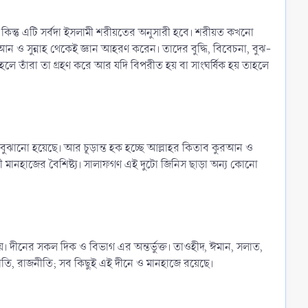
য়। কিন্তু এটি সর্বদা ইসলামী শরীয়তের অনুসারী হবে। শরীয়ত কখনো
ন ও সুন্নাহ থেকেই জ্ঞান আহরণ করেন। তাদের বুদ্ধি, বিবেচনা, বুঝ-
তাহলে তাঁরা তা গ্রহণ করে আর যদি বিপরীত হয় বা সাংঘর্ষিক হয় তাহলে
ককে বুঝানো হয়েছে। আর চূড়ান্ত হক হচ্ছে আল্লাহর কিতাব কুরআন ও
 সালাফী মানহাজের বৈশিষ্ট্য। সালাফগণ এই দুটো জিনিস ছাড়া অন্য কোনো
য়। দীনের সকল দিক ও বিভাগ এর অন্তর্ভুক্ত। তাওহীদ, ঈমান, সলাত,
নীতি, রাজনীতি; সব কিছুই এই দীনে ও মানহাজে রয়েছে।