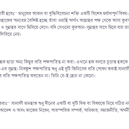
 হবেঃ’’ মানুষের আকল বা বুদ্ধিবিবেচনা শক্তি একটি বিশেষ মর্যাদাপূর্ণ বিষ
ের অন্যতম বৈশিষ্ট হচ্ছে তাঁরা ওয়াহি অর্থাৎ আল্লাহর পক্ষ থেকে আসা কুরআ
ন ও সুন্নাহর সাথে মিলিয়ে দেখে। যদি সেগুলো কুরআন-সুন্নাহর সাথে মিলে যায় 
 ফিরিয়ে নেয়।
থাৎ হক ছাড়া অন্য কিছুর প্রতি পক্ষপাতিত্ব না করা। এখানে হক বলতে চূড়ান্ত হ
ল্লাম-এর সুন্নাহ। নিরঙ্কুশ পক্ষপাতিত্ব শুধু এই দুটি জিনিসের প্রতি পোষণ করাই
প্রতি পক্ষপাতিত্ব করতেন না। তিনি যে-ই হোন না কেনো।
করাঃ’’ সালাফী মানহাজ শুধু দীনের একটি বা দুটি দিক বা বিষয়কে নিয়ে গঠিত ন
ের আদেশ ও অসৎ কাজের নিষেধ, পারস্পরিক সম্পর্ক, অধিকার, সমাজনীতি, অর্থ