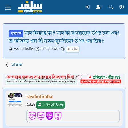
সালাফিয়্যাহ কী? সালাফী মানহাজের উপর চলা এবং
মানহাজ
তা আঁকড়ে ধরা কী সকল মুসলিমের উপর ওয়াজিব?
T
S
T
rasikulindia
Jul 15, 2023
মানহাজ
h
t
a
r
a
g
e
r
s
মানহাজ
a
t
d
d
s
a
t
t
a
e
rasikulindia
r
t
Salafi
Salafi User
e
r