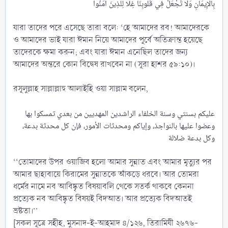
যারা তাদের পরে এসেছে তারা বলে: ‘হে আমাদের রব! আমাদেরকে
ও আমাদের ভাই যারা ঈমান নিয়ে আমাদের পূর্বে অতিক্রান্ত হয়েছে
তাদেরকে ক্ষমা করুন; এবং যারা ঈমান এনেছিল তাদের জন্য
আমাদের অন্তরে কোন বিদ্বেষ রাখবেন না (সূরা হাশর ৫৯:১০)।
রসূলুল্লাহ সাল্লাল্লাহু আলাইহি ওয়া সাল্লাম বলেন,
عليكم بسنتي وسنة الخلفاء الراشدين المهديين من بعدي تمسكوا بها
وعضوا عليها بالنواجذ، وإياكم ومحدثات الأمور، فإن كل محدثة بدعة،
‘‘তোমাদের উপর ওয়াজিব হলো আমার সুন্নাত এবং আমার মৃত্যুর পর
আমার ছাহাবায়ে কিরামের সুন্নাতকে আঁকড়ে ধরবে। আর তোমরা
ধর্মের নামে নব আবিষ্কৃত বিষয়াবলি থেকে সতর্ক থাকবে কেননা
প্রত্যেক নব আবিষ্কৃত বিষয়ই বিদআত। আর প্রত্যেক বিদআতই
ভ্রষ্টতা।’’
[সকল সূত্রে সহীহ, মুসনাদ-ই-আহমাদ ৪/১২৬, তিরামিযী ২৬৭৬-