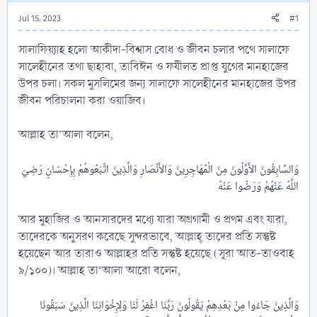
Jul 15, 2023
#1
সালাফিয়্যাহ হলো আকীদা-বিশ্বাস বোধ ও জীবন চলার পথে সালাফে
সালেহীনের তথা ছাহাবা, তাবিঈন ও ফযীলত প্রাপ্ত যুগের মানহাজের
উপর চলা। সকল মুসলিমের জন্য সালাফে সালেহীনের মানহাজের উপর
জীবন পরিচালনা করা ওয়াজিব।
আল্লাহ তা’আলা বলেন,
وَالسَّابِقُونَ الأَوَّلُونَ مِنَ الْمُهَاجِرِينَ وَالأَنْصَارِ وَالَّذِينَ اتَّبَعُوهُمْ بِإِحْسَانٍ رَضِيَ
আর মুহাজির ও আনসারদের মধ্যে যারা অগ্রগামী ও প্রথম এবং যারা,
তাদেরকে অনুসরণ করেছে সুন্দরভাবে, আল্লাহ্ তাদের প্রতি সন্তুষ্ট
হয়েছেন আর তারাও আল্লাহর প্রতি সন্তুষ্ট হয়েছে (সূরা আত-তাওবাহ
৯/১০০)। আল্লাহ তা‘আলা আরো বলেন,
وَالَّذِينَ جَاءُوا مِنْ بَعْدِهِمْ يَقُولُونَ رَبَّنَا اغْفِرْ لَنَا وَلِإِخْوَانِنَا الَّذِينَ سَبَقُونَا