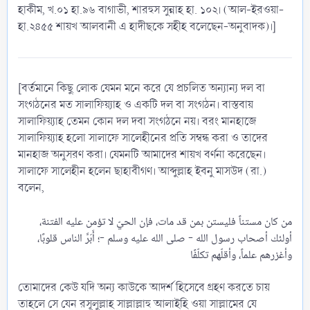
হাকীম, খ.০১ হা.৯৬ বাগাভী, শারহুস সুন্নাহ হা. ১০২। (আল-ইরওয়া-
হা.২৪৫৫ শায়খ আলবানী এ হাদীছকে সহীহ বলেছেন-অনুবাদক)।]
[বর্তমানে কিছু লোক যেমন মনে করে যে প্রচলিত অন্যান্য দল বা
সংগঠনের মত সালাফিয়্যাহ ও একটি দল বা সংগঠন। বাস্তবায়
সালাফিয়্যাহ তেমন কোন দল দবা সংগঠনে নয়। বরং মানহাজে
সালাফিয়্যাহ হলো সালাফে সালেহীনের প্রতি সম্বন্ধ করা ও তাদের
মানহাজ অনুসরণ করা। যেমনটি আমাদের শায়খ বর্ণনা করেছেন।
সালাফে সালেহীন হলেন ছাহাবীগণ। আব্দুল্লাহ ইবনু মাসউদ (রা.)
বলেন,
من كان مستناً فليستن بمن قد مات، فإن الحيّ لا تؤمن عليه الفتنة،
أولئك أصحاب رسول الله - صلى الله عليه وسلم -؛ أَبَرَّ الناس قلوبًا،
তোমাদের কেউ যদি অন্য কাউকে আদর্শ হিসেবে গ্রহণ করতে চায়
তাহলে সে যেন রসূলুল্লাহ সাল্লাল্লাহু আলাইহি ওয়া সাল্লামের যে