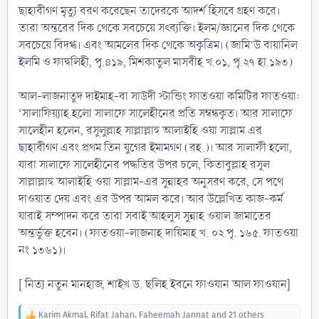
ছাহাবীগণ মৃত্যু বরণ করেছেন তাদেরকে আদর্শ হিসবে গ্রহণ করে।
তারা অন্তরের দিক থেকে সবচেয়ে সৎব্যক্তি। ইলম/জ্ঞানের দিক থেকে
সবচেয়ে বিদগ্ধ। এবং আমলের দিক থেকে অকৃত্রিম। (জামি’উ বায়ানিল
ইলমি ও ফাদ্বলিহী, পৃ.৪১৯, মিশকাতুল মাসবীহ খ.০১, পৃ.২৭ হা.১৯৩)
আল-লাজনাতুদ দাইমাহ-বা সাউদী স্টান্ডিং ফাতওয়া কমিটির ফাতওয়া:
‘সালাফিয়্যাহ হলো সালাফে সালেহীনের প্রতি সম্বন্ধকৃত। আর সালাফে
সালেহীন হলেন, রসুলুল্লাহ সাল্লাল্লাহু আলাইহি ওয়া সাল্লাম এর
ছাহাবীগণ এবং প্রথম তিন যুগের ইমামগণ (রহ.)। আর সালাফী হলো,
যারা সালাফে সালেহীনের পদ্ধতির উপর চলে, কিতাবুল্লাহ রসূল
সাল্লাল্লাহু আলাইহি ওয়া সাল্লাম-এর সুন্নাহর অনুসরণ করে, সে পথে
দাওয়াত দেয় এবং এর উপর আমল করে। আর উল্লেখিত কাজ-কর্ম
যারাই সম্পাদন করে তারা সবাই আহলুস সুন্নাহ ওয়াল জামাতের
অন্তর্ভুক্ত হবেন। (ফাতওয়া-লাজনাহ দায়িমাহ খ. ০২ পৃ. ১৬৫. ফাতওয়া
নং ১৩৬১)।
[ নিত্য নতুন মানহাজ, শাইখ ড. ছলিহ ইবনে ফাওযান আল ফাওযান]
Karim Akmal
,
Rifat Jahan
,
Faheemah Jannat
and 21 others