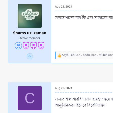
r
Aug 23, 2023
t
e
সালাত শব্দের অর্থ কি এবং সালাতের ব্যা
r
Shams uz-zaman
Active member
Sayfullah Sadi
,
Abdul badi
,
Muhib
and
R
e
a
c
t
i
o
Aug 23, 2023
n
C
s
:
সালাত শব্দ আরবি ভাষায় ব্যবহৃত হয়ে থাকে
আনুষ্ঠানিকতা হিসেবে বিবেচিত হয়।