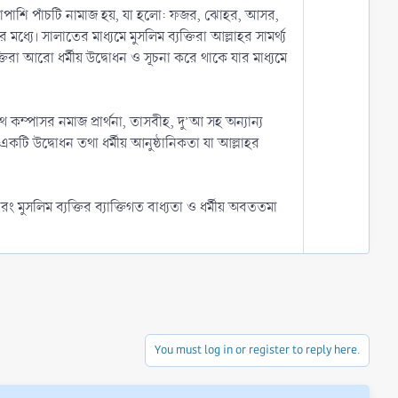
e
w
াশাপাশি পাঁচটি নামাজ হয়, যা হলো: ফজর, ঝোহর, আসর,
n
ধ্যে। সালাতের মাধ্যমে মুসলিম ব্যক্তিরা আল্লাহর সামর্থ্য
v
তিরা আরো ধর্মীয় উদ্বোধন ও সূচনা করে থাকে যার মাধ্যমে
o
t
e
থে কম্পাসর নমাজ প্রার্থনা, তাসবীহ, দু’আ সহ অন্যান্য
টি উদ্বোধন তথা ধর্মীয় আনুষ্ঠানিকতা যা আল্লাহর
 মুসলিম ব্যক্তির ব্যাক্তিগত বাধ্যতা ও ধর্মীয় অবততমা
You must log in or register to reply here.