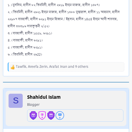
১. (মুসলিম, হাদীস ৮২ তিরমিযী, হাদীস ২৬১৯ ইবনে মাজাহ, হাদীস ১০৮৭)
২. (তিরমিযী, হাদীস ২৬২১ ইবনে মাজাহ, হাদীস ১০৮৮ মুস্তাদ্রাক, হাদীস ১১ আহমাদ, হাদীস
২২৯৮৭ বায়হাকী, হাদীস ৬২৯১ ইবনে হিব্বান / ইহ্সান, হাদীস ১৪৫৪ ইবনে আবী শায়বাহ,
হাদীস ৩০৩৯৬ দারাকুত্বনী ২/৫২)
৩. (বায়হাকী, হাদীস ১৫৫৯, ৬২৯১)
৪. (বায়হাকী, হাদীস ৬২৯১)
৫. (বায়হাকী, হাদীস ৬২৯১)
৬. (তিরমিযী, হাদীস ২৬22)
Tawfik
,
Areefa Zerin
,
Arafat Inan
and 9 others
R
e
a
c
t
i
Shahidul Islam
S
o
Blogger
n
s
: