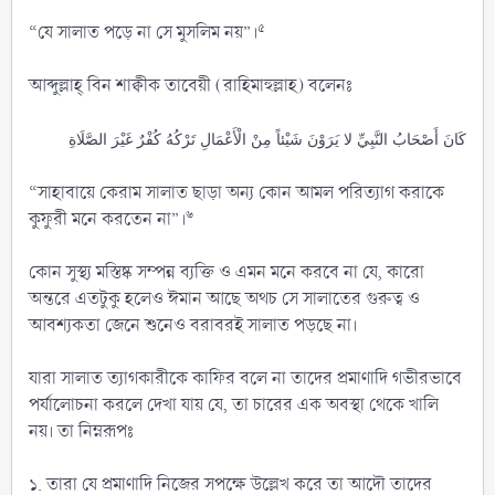
৫
“যে সালাত পড়ে না সে মুসলিম নয়”।
আব্দুল্লাহ্ বিন শাক্বীক তাবেয়ী (রাহিমাহুল্লাহ) বলেনঃ
كَانَ أَصْحَابُ النَّبِيِّ لا يَرَوْنَ شَيْئاً مِنْ الْأَعْمَالِ تَرْكُهُ كُفْرٌ غَيْرَ الصَّلَاةِ
“সাহাবায়ে কেরাম সালাত ছাড়া অন্য কোন আমল পরিত্যাগ করাকে
৬
কুফুরী মনে করতেন না”।
কোন সুস্থ্য মস্তিষ্ক সম্পন্ন ব্যক্তি ও এমন মনে করবে না যে, কারো
অন্তরে এতটুকু হলেও ঈমান আছে অথচ সে সালাতের গুরুত্ব ও
আবশ্যকতা জেনে শুনেও বরাবরই সালাত পড়ছে না।
যারা সালাত ত্যাগকারীকে কাফির বলে না তাদের প্রমাণাদি গভীরভাবে
পর্যালোচনা করলে দেখা যায় যে, তা চারের এক অবস্থা থেকে খালি
নয়। তা নিম্নরূপঃ
১. তারা যে প্রমাণাদি নিজের সপক্ষে উল্লেখ করে তা আদৌ তাদের