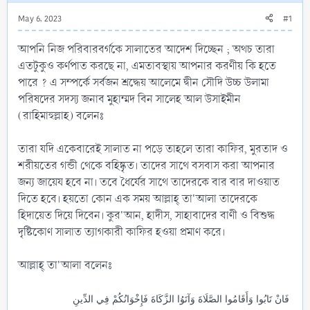
May 6, 2023
#1
আপনি নিজ পরিবারবর্গকে সালাতের আদেশ দিচ্ছেন ; অথচ তারা
এতটুকুও কর্ণপাত করছে না, এমতাবস্থায় আপনার করণীয় কি হতে
পারে ? এ সম্পর্কে সর্বজন শ্রদ্ধেয় আলেমে দ্বীন সৌদি উচ্চ উলামা
পরিষদের সদস্য জনাব মুহাম্মদ বিন সালেহ আল উসাইমীন
(রাহিমাহুল্লাহ) বলেনঃ
তারা যদি একেবারেই সালাত না পড়ে তাহলে তারা কাফির, মুরতাদ ও
শরীয়তের গন্ডী থেকে বহিষ্কৃত। তাদের সাথে বসবাস করা আপনার
জন্য জায়েয হবে না। তবে ধৈর্যের সাথে তাদেরকে বার বার দাওয়াত
দিতে হবে। হয়তো কোন এক সময় আল্লাহ্ তা'আলা তাদেরকে
হিদায়েত দিয়ে দিবেন। কুর'আন, হাদীস, সাহাবাদের বাণী ও বিশুদ্ধ
দৃষ্টিকোণ সালাত ত্যাগকারী কাফির হওয়া প্রমাণ করে।
আল্লাহ্ তা'আলা বলেনঃ
فَانْ تَابُوا وَأَقَامُوا الصَّلَاةَ وَآتَوُا الزَّكَاةَ فَإِخْوَانُكُمْ فِي الدِّينِ