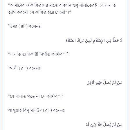
“আমাদের ও কাফিরদের মাঝে ব্যবধান শুধু সালাতেরই। যে সালাত
২
ত্যাগ করলো সে কাফির হয়ে গেলো”।
"উমর (রা:) বলেনঃ
لَا حَظَّ فِي الإِسْلَامِ لَمِنْ تَرَكَ الصَّلَاةَ
৩
“সালাত ত্যাগকারী নির্ঘাত কাফির”।
'আলী (রা:) বলেনঃ
مَنْ لَمْ يُصَلِّ فَهُوَ كَافِرٌ
৪
“যে সালাত পড়ে না সে কাফির”।
আব্দুল্লাহ বিন্ মাসউদ (রা:) বলেনঃ
مَنْ لَمْ يُصَلِّ فَلَا دِيْنَ لَهُ