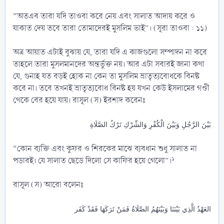
“অতএব তারা যদি তাওবা করে নেয় এবং সালাত আদায় করে ও
যাকাত দেয় তবে তারা তোমাদেরই মুসলিম ভাই”। (সূরা তাওবা : ১১)
অত্র আয়াত এটাই বুঝায় যে, তারা যদি এ কাজগুলো সম্পাদন না করে
তাহলে তারা মুসলমানদের অন্তর্ভুক্ত নয়। আর এটা সবারই জানা কথা
যে, গুনাহ যত বড়ই হোক না কেন তা মুসলিম ভ্রাতৃত্যবোধকে বিনষ্ট
করে না। তবে তখনই ভ্রাতৃত্যবোধ বিনষ্ট হয় যখন কেউ ইসলামের গণ্ডী
থেকে বের হয়ে যায়। রাসূল (স) ইরশাদ করেনঃ
بَيْنَ الرَّجُلِ وَبَيْنَ الْكُفْرِ وَالشِّرْكِ تَرْكُ الصَّلَاةِ
“কোন ব্যক্তি এবং কুফর ও শিরকের মাঝে ব্যবধান শুধু সালাত না
১
পড়ারই। যে সালাত ছেড়ে দিলো সে কাফির হয়ে গেলো”।
রাসূল (স) আরো বলেনঃ
العَهْدُ الَّذِي بَيْنَنَا وَبَيْنَهُمُ الصَّلَاةُ فَمَنْ تَرَكَهَا فَقَدْ كَفَر