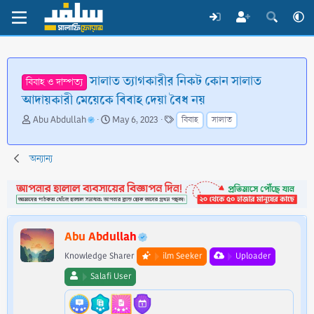
সালাত ত্যাগকারীর নিকট কোন সালাত
বিবাহ ও দাম্পত্য
আদায়কারী মেয়েকে বিবাহ দেয়া বৈধ নয়
T
S
T
Abu Abdullah
May 6, 2023
বিবাহ
সালাত
h
t
a
r
a
g
e
r
s
অন্যান্য
a
t
d
d
s
a
t
t
a
e
Abu Abdullah
r
t
Knowledge Sharer
ilm Seeker
Uploader
e
Salafi User
r