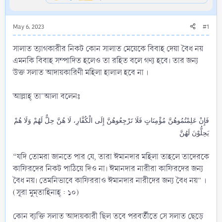
May 6, 2023
#1
সালাত ত্যাগকারীর নিকট কোন সালাত মেয়েকে বিবাহ দেয়া বৈধ নয়
এমনকি বিবাহ সম্পাদিত হলেও তা রহিত বলে গণ্য হবে। তার জন্য
উক্ত সলাত আদায়কারিণী মহিলা হালাল হবে না ।
আল্লাহ্ তা'আলা বলেনঃ
فَإِنْ عَلِمْتُمُوهُنَّ مُؤْمِنَاتٍ فَلَا تَرْجِعُوهُنَّ إِلَى الْكُفَّارِ، لَا هُنَّ حِلٌّ لَهُمْ وَلَا هُمْ
يَحِلُّوْنَ لَهُنَّ
“যদি তোমরা জানতে পার যে, তারা ঈমানদার মহিলা তাহলে তাদেরকে
কাফিরদের নিকট পাঠিয়ে দিও না। ঈমানদার নারীরা কাফিরদের জন্য
বৈধ নয়। তেমনিভাবে কাফিররাও ঈমানদার নারীদের জন্য বৈধ নয়” ।
(সূরা মুম্‌তাহিনাহ্ : ১০)
কোন ব্যক্তি সলাত আদায়কারী ছিল তবে পরবর্তীতে সে সলাত ছেড়ে