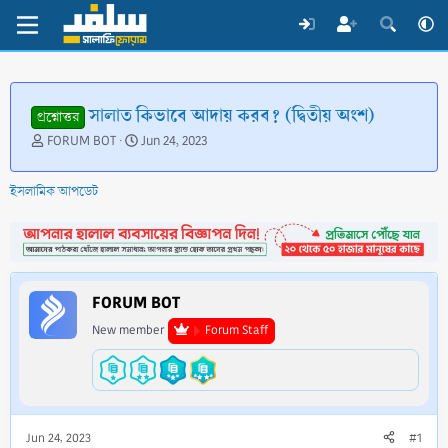
সালাত কিভাবে আদায় করব? (দ্বিতীয় অংশ)
প্রশ্নোত্তর
T
S
FORUM BOT
Jun 24, 2023
h
t
r
a
ইসলামিক আপডেট
e
r
a
t
d
d
s
a
t
t
a
e
FORUM BOT
r
t
New member
Forum Staff
e
r
Jun 24, 2023
#1