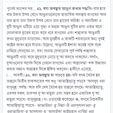
৪১. বসা অবস্থায় আঙুল রাখার পদ্ধতি:
পূর্বের অংশের পর...
বাম হাত
বাম উরুর উপর রেখে আঙুলগুলোকে স্বাভাবিক অবস্থায় রাখবেন আর
ডান হাত ডান উরুর উপর রেখে ডান হাতের কনিষ্ঠা ও অনামিকা এ
দুটি আঙুল গুটিয়ে এনে বৃদ্ধা ও মধ্যমা আঙুল দুটির মাথা একত্র করে
গোলাকার বৃত্তের মতো করে ধরে রাখবেন এবং শাহাদাত আঙুলটি
তখন মৃদুভাবে নাড়াবেন। আর মুসল্লীর এ কাজটি শয়তানের জন্য খুবই
কষ্টের কারণ হয়ে দাঁড়ায়। উল্লেখ্য, আঙুলটি ইশারা করেই সঙ্গে সঙ্গে
নামিয়ে ফেলবেন না; বরং সালাম ফেরানোর পূর্ব পর্যন্ত শাহাদাত
আঙুলটি খাড়া করে মৃদুভাবে নেড়ে দু'আ করতে থাকবেন। অর্থাৎ,
দুআগুলোর অর্থের দিকে খেয়াল রাখবেন এবং আল্লাহুম্মা’ শব্দ উচ্চারণ
করার সময়ও আল্লাহর দিকে ইঙ্গিত করবেন। হাদীসে এসেছে,
৪২. বসা অবস্থায় যা পড়তে হয়:
(....আরবী)
যদি প্রথম বৈঠক হয়
তাহলে দ্বিতীয় রাকআতের পর শুধু ‘আত্তাহিয়্যাতু পড়বে ‘আবদুহু ওয়া
রাসূলুহ’ পর্যন্ত। আর যদি শেষ বৈঠক হয় তাহলে প্রথমে। আত্তাহিয়্যাতু,
এরপর দরূদ, তারপর দু'আ মাছুরা এবং সম্ভব হলে একাধিক দু'আ
ক.
মাছুরা পড়বে। রাসূলুল্লাহ (স) এভাবেই করেছেন
প্রথমে নিম্নবর্ণিত
আত্তাহিয়্যাতু পড়বে-
আত্তাহিয়্যা-তু লিল্লা-হি ওয়াস্‌সালাওয়া-তু
ওয়াত্তায়্যিবা-তু আস্‌সালা-মু ‘আলাইকা আইয়্যূহান নাবিয়্যূ ওয়া