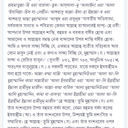
রাহমাতুল্লা-হি ওয়া বারাকা-তুহু। আস্‌সালা-মু ‘আলাইনা ওয়া ‘আলা
‘ইবাদিল্লা-হিস সা-লেহীন। আশহাদু আল্লা-ইলা-হা ইল্লাল্লা-হু ওয়া
আশহাদু আন্না মুহাম্মাদান ‘আব্দুহু ওয়া রাসূলুহু
“যাবতীয় অভিবাদন,
সর্বপ্রকার সালাত ও পবিত্রতা কেবল আল্লাহ তাআলারই প্রাপ্য। হে নবী!
আপনার উপর আল্লাহর শান্তি, রহমত ও বরকত বর্ষিত হোক এবং
আমাদের ও আল্লাহর সমস্ত নেক বান্দাদের উপর শান্তি বর্ষিত হোক।
আমি এ কথার সাক্ষ্য দিচ্ছি যে, একমাত্র আল্লাহ ব্যতীত সত্যিকার আর
কোন মাবুদ নেই এবং এ কথাও সাক্ষ্য দিচ্ছি যে, মুহাম্মাদ (স.) আল্লাহর
খ.
বান্দা ও প্রেরিত রাসূল।” (বুখারী: ৮৩১, ইফা ৭৯৩, আধুনিক ৭৮৫)
অতঃপর রাসূলুল্লাহ (স.) এ দরূদটি পড়তেন, যাকে দরূদে ইবরাহীমও
বলা হয়ে থাকে।
আল্লা-হুম্মা সাল্লি ‘আলা মুহাম্মাদিউওয়া ‘আলা আ-লি
মুহাম্মাদিন কামা সাল্লাইতা ‘আলা ইবরাহীমা ওয়া ‘আলা আ-লি ইব্রাহীমা
ইন্নাকা হামীদুম মাজীদ। আল্লা-হুম্মা বারিক ‘আলা মুহাম্মাদিউওয়া ‘আলা
আলি মুহাম্মাদিন, কামা বা-রাকতা ‘আলা ইব্রাহীমা ওয়া ‘আলা আ-লি
ইব্রাহীমা ইন্নাকা হামীদুম্ মাজীদ
“হে আল্লাহ! তুমি মুহাম্মাদ (স) এবং
তাঁর বংশধরের উপর রহমত বর্ষণ করো, যেমন রহমত বর্ষণ করেছ
ইবরাহীম (আ) ও তাঁর বংশধরের উপর, নিশ্চয়ই তুমি প্রশংসিত ও
সম্মানিত। হে আল্লাহ! তুমি মুহাম্মাদ (স) এবং তাঁর বংশধরের ওপর