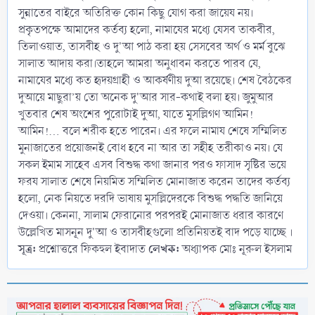
সুন্নাতের বাইরে অতিরিক্ত কোন কিছু যোগ করা জায়েয নয়।
প্রকৃতপক্ষে আমাদের কর্তব্য হলো, নামাযের মধ্যে যেসব তাকবীর,
তিলাওয়াত, তাসবীহ ও দু'আ পাঠ করা হয় সেসবের অর্থ ও মর্ম বুঝে
সালাত আদায় করা।তাহলে আমরা অনুধাবন করতে পারব যে,
নামাযের মধ্যে কত হৃদয়গ্রাহী ও আকর্ষণীয় দুআ রয়েছে। শেষ বৈঠকের
দুআয়ে মাছুরা’য় তো অনেক দু'আর সার-কথাই বলা হয়। জুমুআর
খুতবার শেষ অংশের পুরোটাই দুআ, যাতে মুসল্লিগণ আমিন!
আমিন!... বলে শরীক হতে পারেন। এর ফলে নামায শেষে সম্মিলিত
মুনাজাতের প্রয়োজনই বোধ হবে না আর তা সহীহ তরীকাও নয়। যে
সকল ইমাম সাহেব এসব বিশুদ্ধ কথা জানার পরও ফাসাদ সৃষ্টির ভয়ে
ফরয সালাত শেষে নিয়মিত সম্মিলিত মোনাজাত করেন তাদের কর্তব্য
হলো, নেক নিয়তে দরদি ভাষায় মুসল্লিদেরকে বিশুদ্ধ পদ্ধতি জানিয়ে
দেওয়া। কেননা, সালাম ফেরানোর পরপরই মোনাজাত ধরার কারণে
উল্লেখিত মাসনূন দু'আ ও তাসবীহগুলো প্রতিনিয়তই বাদ পড়ে যাচ্ছে ।
সূত্র:
লেখক:
প্রশ্নোত্তরে ফিকহুল ইবাদাত
অধ্যাপক মোঃ নূরুল ইসলাম