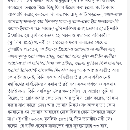
ফরয সালাতের সালাম শেষে রাসূলুল্লাহ (স.) অনেক দু'আ ও যিকর
ক.
করেছেন। তন্মধ্যে নিম্নে কিছু যিকর উল্লেখ করা হলো:
তিনবার
খ.
আস্তাগফিরুল্লাহ বলতেন।
অতঃপর এ দু'আটি পড়তেন,
আল্লা-হুম্মা
আনতাস্ সালা-মু ওয়া মিনকাস্ সালা-মু তাবা-রক্তা ইয়া যালজালা-লি
ওয়াল-ইকরা-ম
“হে আল্লাহ! তুমি শান্তিময় এবং তোমার হতেই শান্তি
উৎসারিত হয়।তুমি বরকতময় হে। মহান ও সম্মানের অধিকারী।”
গ.
(মুসলিম: ৪৯১)
নবী (স.) প্রত্যেক ফরয সালাতের শেষে এ
দু'আটিও পড়তেন,
লা ইলা-হা ইল্লাল্লা-হু ওয়াহদাহু লা শারীকা লাহু,
লাহুল মূলকু ওয়া লাহুল হামদু, ওয়া হুয়া আলা কুল্লি শাই’ইন ক্বাদীর।
আল্লা-হুম্মা লা মানি‘আ লিমা আ‘তাইতা, ওয়ালা মু‘তিয়া লিমা মানা‘তা,
ওয়ালা ইয়ানফা‘উ যালজাদ্দি মিনকাল জাদ্দু
“এক আল্লাহ ব্যতীত আর
কোন ইলাহ নেই, তিনি এক ও অদ্বিতীয়। তাঁর কোন শরীক নেই।
মহাবিশ্বের সার্বভৌমত্ব একমাত্র তাঁরই এবং সকল প্রশংসাও একমাত্র
তাঁরই জন্য। তিনি সবকিছুর উপর ক্ষমতাশীল। হে আল্লাহ! তুমি যা
দিয়েছ, তা রোধ করার কেউ নেই। আর তুমি যা রোধ করেছ, তা দান
করার সাধ্য কারো নেই। আর তোমার নিকট (সৎ কাজ ছাড়া) কোন
ধনবানের ধন তোমার আযাবের মোকাবিলায় কোন উপকারে আসে
ঘ. তিন তাসবীহ:
না।” (বুখারী: ৬৩৩০, মুসলিম: ৫৯৩)
নবী (স)
বলেন, যে ব্যক্তি প্রত্যেক সালাতের পরে সুবহানাল্লাহ ৩৩ বার,