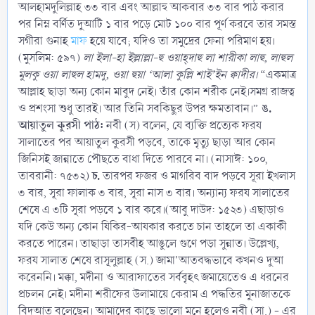
আলহামদুলিল্লাহ ৩৩ বার এবং আল্লাহু আকবার ৩৩ বার পাঠ করার
পর নিম্ন বর্ণিত দুআটি ১ বার পড়ে মোট ১০০ বার পূর্ণ করবে তার সমস্ত
সগীরা গুনাহ
মাফ
হয়ে যাবে; যদিও তা সমুদ্রের ফেনা পরিমাণ হয়।
(মুসলিম: ৫৯৭)
লা ইলা-হা ইল্লাল্লা-হু ওয়াহ্দাহু লা শারীকা লাহু, লাহুল
মুলকু ওয়া লাহুল হামদু, ওয়া হুয়া ‘আলা কুল্লি শাই’ইন ক্বাদীর।
“একমাত্র
আল্লাহ ছাড়া অন্য কোন মাবুদ নেই। তাঁর কোন শরীক নেই।সমগ্র রাজত্ব
ঙ.
ও প্রশংসা শুধু তারই। আর তিনি সবকিছুর উপর ক্ষমতাবান।”
আয়াতুল কুরসী পাঠ:
নবী (স) বলেন, যে ব্যক্তি প্রত্যেক ফরয
সালাতের পর আয়াতুল কুরসী পড়বে, তাকে মৃত্যু ছাড়া আর কোন
জিনিসই জান্নাতে পৌছতে বাধা দিতে পারবে না। (নাসাঈ: ১০০,
চ.
তাবরানী: ৭৫৩২)
তারপর ফজর ও মাগরিব বাদ পড়বে সূরা ইখলাস
৩ বার, সূরা ফালাক ৩ বার, সূরা নাস ৩ বার। অন্যান্য ফরয সালাতের
শেষে এ ৩টি সূরা পড়বে ১ বার করে।(আবু দাউদ: ১৫২৩) এছাড়াও
যদি কেউ অন্য কোন যিকির-আযকার করতে চান তাহলে তা একাকী
করতে পারেন। তাছাড়া তাসবীহ আঙুলে গুণে পড়া সুন্নাত। উল্লেখ্য,
ফরয সালাত শেষে রাসূলুল্লাহ (স.) জামা'আতবদ্ধভাবে কখনও দুআ
করেননি। মক্কা, মদীনা ও আরাফাতের সর্ববৃহৎ জমায়েতেও এ ধরনের
প্রচলন নেই। মদীনা শরীফের উলামায়ে কেরাম এ পদ্ধতির মুনাজাতকে
বিদআত বলেছেন। আমাদের কাছে ভালো মনে হলেও নবী (সা.) - এর