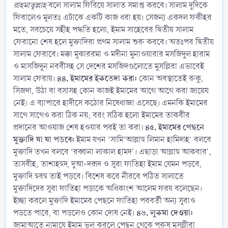
রাহমাতুল্লাহ
বলে সালাম ফিরিয়ে সালাত সমাপ্ত করবে। সালাম দুদিকে
ফিরালেও মূলতঃ এটাকে একটি কাজ ধরা হয়। সেজন্য একদল ফকীহর
মতে, সবচেয়ে সহীহ পদ্ধতি হলো, ইমাম সাহেবের দ্বিতীয় সালাম
ফেরানো শেষ হলে মুক্তাদিরা প্রথম সালাম শুরু করবে। অতঃপর দ্বিতীয়
সালাম ফেরাবে। মক্কা মুকাররমা ও মদীনা মুনাওয়ারার মসজিদুল হারাম
ও মাসজিদুন নববীসহ সে দেশের মসজিদগুলোতে মুসল্লিরা এভাবেই
৪৪. ইমামের ইকতেদা করা:
সালাম ফেরায়।
কোন অবস্থাতেই রুকু,
সিজদা, উঠা বা বসাসহ কোন কাজই ইমামের আগে আগে করা জায়েয
নেই। এ ব্যাপারে হাদীসে কঠোর নিষেধাজ্ঞা এসেছে। এমনকি ইমামের
সাথে সাথেও করা ঠিক নয়; বরং সঠিক হলো ইমামের তাকবীর
৪৫. ইমামের পেছনে
প্রদানের আওয়াজ শেষ হওয়ার পরই তা করা।
মুক্তাদি যা যা পড়বে:
ইমাম যখন ‘সামি‘আল্লাহু লিমান হামিদাহ’ বলবে
মুক্তাদি তখন বলবে ‘রব্বানা লাকাল হামদ'। এছাড়া আল্লাহু আকবার',
তাসবীহ, তাশাহহুদ, দুআ-দরূদ ও সূরা ফাতিহা ইমাম যেমন পড়বে,
মুক্তাদি হুবহু তাই পড়বে। বিশেষ করে নীরবে পঠিত সালাতে
মুক্তাদিদের সূরা ফাতিহা পড়াকে অধিকাংশ আলেম ফরয বলেছেন।
ইচ্ছা করলে মুক্তাদি ইমামের পেছনে ফাতিহা পরবর্তী অন্য সূরাও
৪৬. লুকমা দেওয়া:
পড়তে পারে, বা পড়লেও কোন দোষ নেই।
জামাআতে নামাযে ইমাম ভুল করলে পেছন থেকে পুরুষ মুসল্লীরা