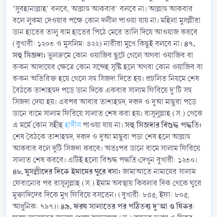
‘সুবহানাল্লাহ' বলবে, আল্লাহু আকবার' বলবে না। আল্লাহু আকবার
বলে লুকমা দেওয়ার পক্ষে কোন দলীল পাওয়া যায় না। মহিলা মুসল্লীরা
ডান হাতের তালু বাম হাতের পিঠে মেরে তালি দিয়ে আওয়াজ করবে
৪৭.
(বুখারী: ১২০৩ ও মুসলিম: ৪২২) নারীরা মুখে কিছুই বলবে না।
সহু সিজদা:
ভুলক্রমে কোন ওয়াজিব ছুটে গেলে অথবা ওয়াজিব বা
রুকন আদায়ের ক্ষেত্রে কোন সন্দেহ সৃষ্টি হলে অথবা কোন ওয়াজিব বা
রুকন অতিরিক্ত হয়ে গেলে সহু সিজদা দিতে হয়। প্রচলিত নিয়মে শেষ
বৈঠকে তাশাহহুদ পড়ে ডান দিকে একবার সালাম ফিরিয়ে দু'টি সহু
সিজদা দেয়া হয়। এরপর আবার তাশাহহুদ, দরূদ ও দুআ মাছুরা পড়ে
ডানে বামে সালাম ফিরিয়ে সালাত শেষ করা হয়। রাসূলুল্লাহ (স.) থেকে
সহু সিজদার বিশুদ্ধ পদ্ধতি:
এ মর্মে কোন সহীহ
হাদীস
পাওয়া যায় না।
শেষ বৈঠকে তাশাহহুদ, দরূদ ও দুআ মাছুরা পড়া শেষ হলে আল্লাহু
আকবার বলে দুটি সিজদা করবে। অতঃপর ডানে বামে সালাম ফিরিয়ে
সালাত শেষ করবে। এটিই হলো বিশুদ্ধ পদ্ধতি।দেখুন বুখারী: ১২৩০।
৪৮. মুসল্লীদের দিকে ইমামের ঘুরে বসা:
জামাআতে নামাযের সালাম
ফেরানোর পর রাসূলুল্লাহ (স.) ইমাম অবস্থায় কিবলার দিক থেকে ঘুরে
মুক্তাদিদের দিকে মুখ ফিরিয়ে বসতেন। (বুখারী: ৮৪৫, ইফা: ৮০৫,
৪৯. ফরয সালাতের পর পঠিতব্য দু'আ ও যিকর
আধুনিক: ৭৯৭)।
: