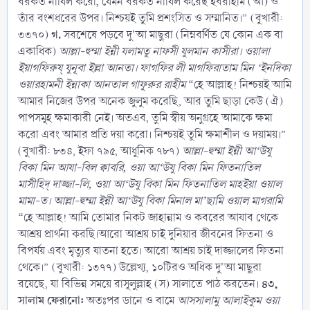
বরকত নাযিল করো, যেমন বরকত নাযিল করেছ ইবরাহীম (আ) ও
তাঁর বংশধরের উপর। নিশ্চয়ই তুমি প্রশংসিত ও সম্মানিত।” (বুখারী:
গ.
৩৩৭০)
সবশেষে পড়বে দু'আ মাছুরা (নিম্নবর্ণিত যে কোন এক বা
একাধিক)
আল্লা-হুম্মা ইন্নী যলামতু নাফসী যুলমান কাসীরা। ওয়ালা
ইয়াগফিরুয্ যুনূবা ইল্লা আনতা। ফাগফির লী মাগফিরাতাম মিন ‘ইনদিকা
ওয়ারহামনী ইন্নাকা আনতাল গাফূরুর রাহীম
“হে আল্লাহ! নিশ্চয়ই আমি
আমার নিজের উপর অনেক জুলুম করেছি, আর তুমি ছাড়া কেউ (ঐ)
পাপসমূহ ক্ষমাকারী নেই। অতএব, তুমি স্বীয় অনুগ্রহে আমাকে ক্ষমা
করো এবং আমার প্রতি দয়া করো। নিশ্চয়ই তুমি ক্ষমাশীল ও দয়াময়।”
(বুখারী: ৮৩৪, ইফা ৭৯৫, আধুনিক ৭৮৭)
আল্লা-হুম্মা ইন্নী আ‘উযু
বিকা মিন আযা-বিল ক্বাবরি, ওয়া আ‘উযু বিকা মিন ফিতনাতিল
মাসীহিদ্ দাজ্জা-লি, ওয়া আ‘উযু বিকা মিন ফিতনাতিল মাহইয়া ওয়াল
মামা-ত। আল্লা-হুম্মা ইন্নী আ‘উযু বিকা মিনাল মা’ছামি ওয়াল মাগরামি
“হে আল্লাহ! আমি তোমার নিকট জাহান্নাম ও কবরের আযাব থেকে
আশ্রয় প্রার্থনা করছি।আরো আশ্রয় চাই দুনিয়ার জীবনের ফিতনা ও
বিপর্যয় এবং মৃত্যুর যাতনা হতে। আরো আশ্রয় চাই দাজ্জালের ফিতনা
থেকে।” (বুখারী: ১৩৭৭) উল্লেখ্য, ১০টিরও অধিক দু'আ মাছুরা
৪৩,
রয়েছে, যা বিভিন্ন সময়ে রাসূলুল্লাহ (স) সালাতে পাঠ করতেন।
সালাম ফেরানো:
অতঃপর ডানে ও বামে
আসসালামু আলাইকুম ওয়া