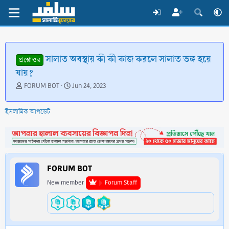
সালাত অবস্থায় কী কী কাজ করলে সালাত ভঙ্গ হয়ে
প্রশ্নোত্তর
যায়?
T
S
FORUM BOT
Jun 24, 2023
h
t
r
a
ইসলামিক আপডেট
e
r
a
t
d
d
s
a
t
t
a
e
FORUM BOT
r
t
New member
Forum Staff
e
r