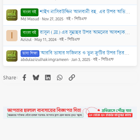
শাইখ নাসিরউদ্দিন আলবানী রহ. এর উপর অভিযোগের জবাব - PDF
বাংলা বই
Md Masud
Nov 27, 2025
বই - পিডিএফ
রাসূল (ﷺ) এর সুন্নাহর উপর আমলের আবশ্যকতা আর তার অস্বীকারকারীর কাফের হওয়া - PDF
বাংলা বই
I
Azizul
May 11, 2024
বই - পিডিএফ
আরবি ভাষার ফজিলত ও ভুল ক্রুটির উপর তিরস্কার - PDF
ভাষা শিক্ষা
abdulazizulhakimgrameen
Jan 3, 2025
বই - পিডিএফ
Facebook
Bluesky
LinkedIn
WhatsApp
Link
Share: