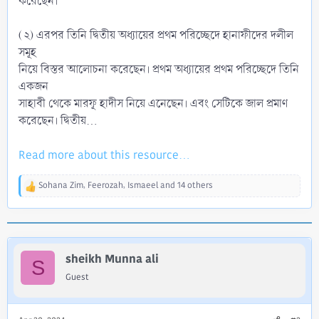
করেছেন।
(২) এরপর তিনি দ্বিতীয় অধ্যায়ের প্রথম পরিচ্ছেদে হানাফীদের দলীল
সমূহ
নিয়ে বিস্তর আলোচনা করেছেন। প্রথম অধ্যায়ের প্রথম পরিচ্ছেদে তিনি
একজন
সাহাবী থেকে মারফূ হাদীস নিয়ে এনেছেন। এবং সেটিকে জাল প্রমাণ
করেছেন। দ্বিতীয়...
Read more about this resource...
Sohana Zim
,
Feerozah
,
Ismaeel
and 14 others
R
e
a
c
t
i
sheikh Munna ali
S
o
Guest
n
s
: