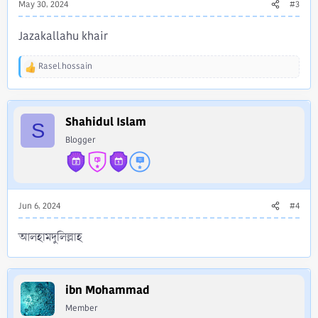
May 30, 2024
#3
Jazakallahu khair
Rasel.hossain
R
e
a
c
Shahidul Islam
t
S
i
Blogger
o
n
s
:
Jun 6, 2024
#4
আলহামদুলিল্লাহ
ibn Mohammad
Member