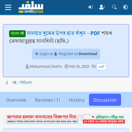
সালাতে বুকের উপর হাত বাঁধুন - PDF
শায়খ
বাংলা বই
কেফায়াতুল্লাহ সানাবিলী (হাফি.)
Download
Login or
Register to
T
S
T
Mohammad Shafin
Feb 25, 2023
pdf
h
t
a
r
a
g
e
r
s
বই - পিডিএফ
a
t
d
d
s
a
Overview
Reviews (1)
History
Discussion
t
t
a
e
r
t
e