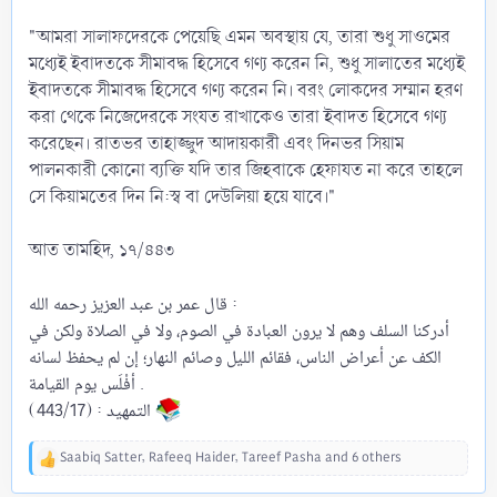
"আমরা সালাফদেরকে পেয়েছি এমন অবস্থায় যে, তারা শুধু সাওমের
মধ্যেই ইবাদতকে সীমাবদ্ধ হিসেবে গণ্য করেন নি, শুধু সালাতের মধ্যেই
ইবাদতকে সীমাবদ্ধ হিসেবে গণ্য করেন নি। বরং লোকদের সম্মান হরণ
করা থেকে নিজেদেরকে সংযত রাখাকেও তারা ইবাদত হিসেবে গণ্য
করেছেন। রাতভর তাহাজ্জুদ আদায়কারী এবং দিনভর সিয়াম
পালনকারী কোনো ব্যক্তি যদি তার জিহবাকে হেফাযত না করে তাহলে
সে কিয়ামতের দিন নি:স্ব বা দেউলিয়া হয়ে যাবে।"
আত তামহিদ, ১৭/৪৪৩
قال عمر بن عبد العزيز رحمه الله :
‏أدركنا السلف وهم لا يرون العبادة في الصوم، ولا في الصلاة ولكن في
الكف عن أعراض الناس، فقائم الليل وصائم النهار؛ إن لم يحفظ لسانه
أفْلَس يوم القيامة .
التمهيد : (443/17)
Saabiq Satter
,
Rafeeq Haider
,
Tareef Pasha
and 6 others
R
e