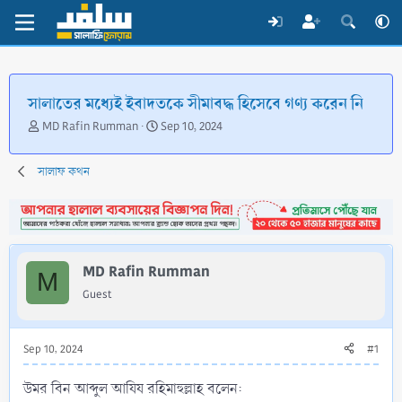
সালাতের মধ্যেই ইবাদতকে সীমাবদ্ধ হিসেবে গণ্য করেন নি
T
S
MD Rafin Rumman
Sep 10, 2024
h
t
r
a
সালাফ কথন
e
r
a
t
d
d
s
a
t
t
a
e
MD Rafin Rumman
M
r
Guest
t
e
r
Sep 10, 2024
#1
উমর বিন আব্দুল আযিয রহিমাহুল্লাহ বলেন: