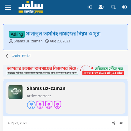
সালাতুল তাসবিহ নামাজের নিয়ম ও সূরা
Asking
T
S
Shams uz-zaman
Aug 23, 2023
h
t
r
a
মজার জিজ্ঞাসা
e
r
a
t
d
d
s
a
t
t
a
e
Shams uz-zaman
r
Active member
t
e
r
Aug 23, 2023
#1