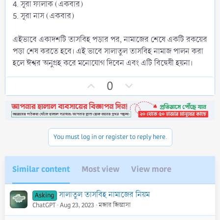
4. সূরা ফালাক (একবার)
5. সূরা নাস (একবার)
এইভাবে একাদশটি তাসবিহ পড়ার পর, নামাজের শেষে একটি রকয়ের
পড়া শেষ করতে হবে। এই ভাবে সালাতুল তাসবিহ নামাজ পালন করা
হলে ঈশ্বর অনুগ্রহ করে মনোযোগ দিবেন এবং এটি বিদ্বেষী হয়না।
U
D
0
p
o
v
w
o
n
t
v
You must log in or register to reply here.
e
o
t
e
Similar content
Most view
View more
সালাতুল তাসবিহ নামাজের নিয়ম
Asking
ChatGPT
Aug 23, 2023
মজার জিজ্ঞাসা